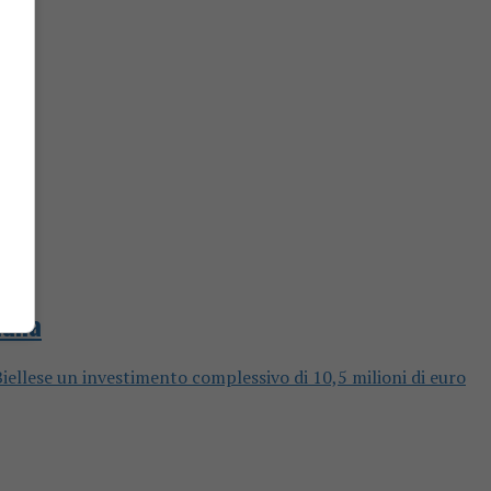
lana
 Biellese un investimento complessivo di 10,5 milioni di euro