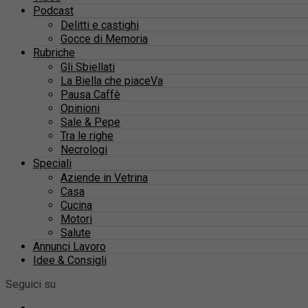
Podcast
Delitti e castighi
Gocce di Memoria
Rubriche
Gli Sbiellati
La Biella che piaceVa
Pausa Caffè
Opinioni
Sale & Pepe
Tra le righe
Necrologi
Speciali
Aziende in Vetrina
Casa
Cucina
Motori
Salute
Annunci Lavoro
Idee & Consigli
Seguici su