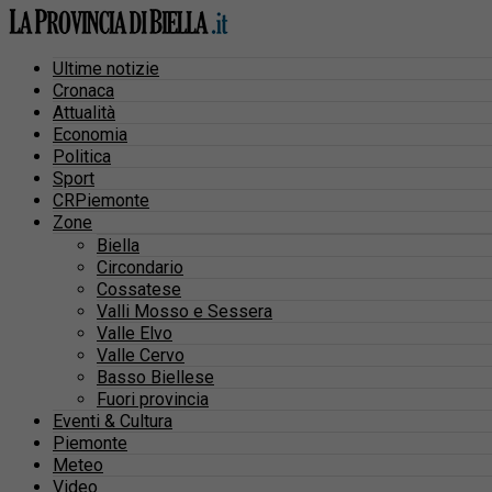
Ultime notizie
Cronaca
Attualità
Economia
Politica
Sport
CRPiemonte
Zone
Biella
Circondario
Cossatese
Valli Mosso e Sessera
Valle Elvo
Valle Cervo
Basso Biellese
Fuori provincia
Eventi & Cultura
Piemonte
Meteo
Video