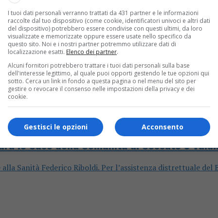
I tuoi dati personali verranno trattati da 431 partner e le informazioni
raccolte dal tuo dispositivo (come cookie, identificatori univoci e altri dati
del dispositivo) potrebbero essere condivise con questi ultimi, da loro
visualizzate e memorizzate oppure essere usate nello specifico da
questo sito. Noi e i nostri partner potremmo utilizzare dati di
localizzazione esatti.
Elenco dei partner
.
Alcuni fornitori potrebbero trattare i tuoi dati personali sulla base
dell'interesse legittimo, al quale puoi opporti gestendo le tue opzioni qui
sotto. Cerca un link in fondo a questa pagina o nel menu del sito per
gestire o revocare il consenso nelle impostazioni della privacy e dei
cookie.
Gestisci le opzioni
Acconsento
ugura le Case della Comunità di Cossato e Valdi
 alla Sanità Federico Riboldi. Per l’assistenza distrettuale del