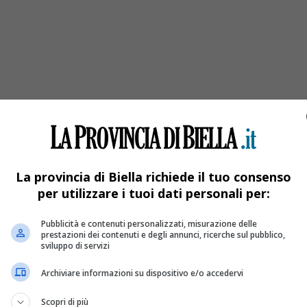
La provincia di Biella richiede il tuo consenso
per utilizzare i tuoi dati personali per:
Pubblicità e contenuti personalizzati, misurazione delle
prestazioni dei contenuti e degli annunci, ricerche sul pubblico,
4 stranieri accompagnati alla frontiera
sviluppo di servizi
Archiviare informazioni su dispositivo e/o accedervi
o da via dei Tigli ed è stato portato direttamente a Malpensa d
Scopri di più