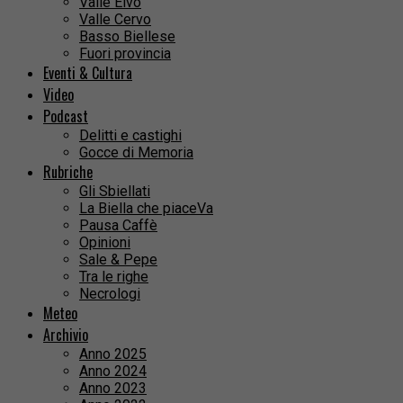
Valle Elvo
Valle Cervo
Basso Biellese
Fuori provincia
Eventi & Cultura
Video
Podcast
Delitti e castighi
Gocce di Memoria
Rubriche
Gli Sbiellati
La Biella che piaceVa
Pausa Caffè
Opinioni
Sale & Pepe
Tra le righe
Necrologi
Meteo
Archivio
Anno 2025
Anno 2024
Anno 2023