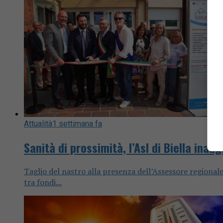
Attualità
1 settimana fa
Sanità di prossimità, l’Asl di Biella ina
Taglio del nastro alla presenza dell’Assessore regionale
tra fondi...