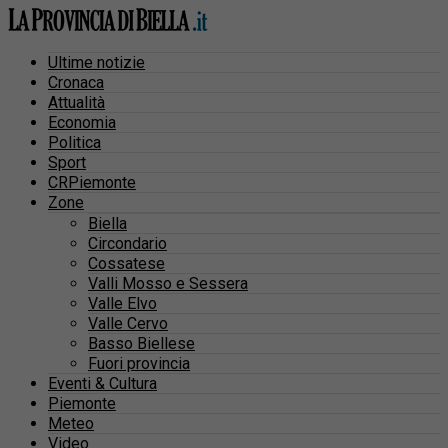
Ultime notizie
Cronaca
Attualità
Economia
Politica
Sport
CRPiemonte
Zone
Biella
Circondario
Cossatese
Valli Mosso e Sessera
Valle Elvo
Valle Cervo
Basso Biellese
Fuori provincia
Eventi & Cultura
Piemonte
Meteo
Video