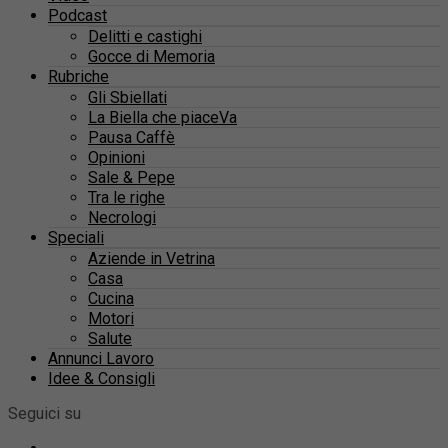
Podcast
Delitti e castighi
Gocce di Memoria
Rubriche
Gli Sbiellati
La Biella che piaceVa
Pausa Caffè
Opinioni
Sale & Pepe
Tra le righe
Necrologi
Speciali
Aziende in Vetrina
Casa
Cucina
Motori
Salute
Annunci Lavoro
Idee & Consigli
Seguici su