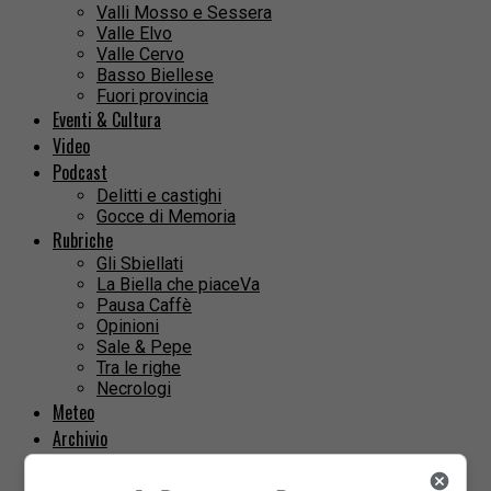
Valli Mosso e Sessera
Valle Elvo
Valle Cervo
Basso Biellese
Fuori provincia
Eventi & Cultura
Video
Podcast
Delitti e castighi
Gocce di Memoria
Rubriche
Gli Sbiellati
La Biella che piaceVa
Pausa Caffè
Opinioni
Sale & Pepe
Tra le righe
Necrologi
Meteo
Archivio
Anno 2025
Anno 2024