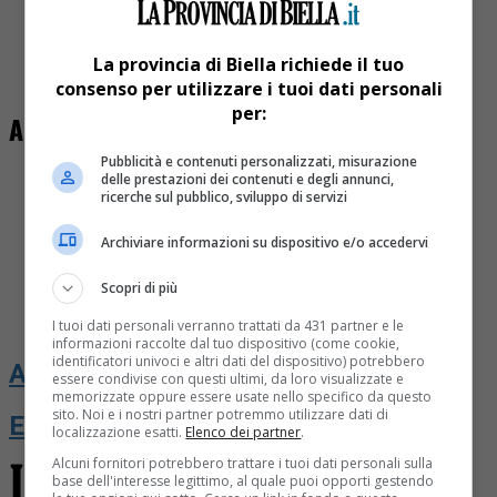
Anno 2023
Anno 2022
Anno 2021
La provincia di Biella richiede il tuo
Anno 2020
consenso per utilizzare i tuoi dati personali
per:
Abbonamenti / Edizioni digitali
Pubblicità e contenuti personalizzati, misurazione
delle prestazioni dei contenuti e degli annunci,
ricerche sul pubblico, sviluppo di servizi
Archiviare informazioni su dispositivo e/o accedervi
Share
Tweet
Scopri di più
I tuoi dati personali verranno trattati da 431 partner e le
informazioni raccolte dal tuo dispositivo (come cookie,
identificatori univoci e altri dati del dispositivo) potrebbero
ABBONAMENTI
essere condivise con questi ultimi, da loro visualizzate e
memorizzate oppure essere usate nello specifico da questo
sito. Noi e i nostri partner potremmo utilizzare dati di
EDIZIONI DIGITALI
localizzazione esatti.
Elenco dei partner
.
Alcuni fornitori potrebbero trattare i tuoi dati personali sulla
base dell'interesse legittimo, al quale puoi opporti gestendo