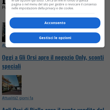
le tue opzioni qui sotto. Cerca un link in fondo a questa
pagina o nel menu del sito per gestire o revocare il consenso
Pubblicità
nelle impostazioni della privacy e dei cookie.
I più visti
Acconsento
Gestisci le opzioni
Attualità
20 ore fa
Oggi a Gli Orsi apre il negozio Only, sconti
speciali
Attualità
2 giorni fa
Agli Orsi di Biella apre il punto vendita del