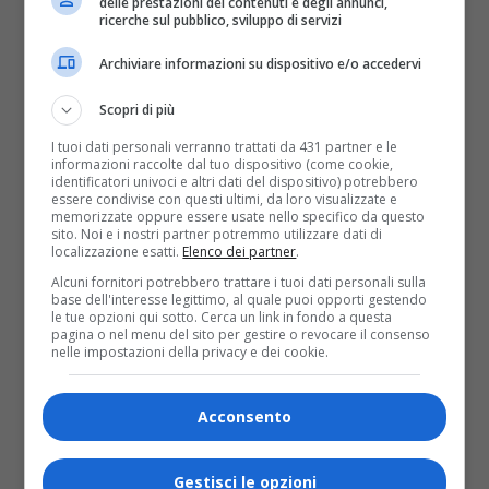
Pubblicazione 74
delle prestazioni dei contenuti e degli annunci,
ricerche sul pubblico, sviluppo di servizi
14 Settembre 2022
Pubblicazione 73
10 Settembre 2022
Archiviare informazioni su dispositivo e/o accedervi
Pubblicazione 72
7 Settembre 2022
Scopri di più
Pubblicazione 71
I tuoi dati personali verranno trattati da 431 partner e le
3 Settembre 2022
informazioni raccolte dal tuo dispositivo (come cookie,
Pubblicazione 70
identificatori univoci e altri dati del dispositivo) potrebbero
31 Agosto 2022
essere condivise con questi ultimi, da loro visualizzate e
Pubblicazione 69
memorizzate oppure essere usate nello specifico da questo
27 Agosto 2022
sito. Noi e i nostri partner potremmo utilizzare dati di
Pubblicazione 68
localizzazione esatti.
Elenco dei partner
.
24 Agosto 2022
Alcuni fornitori potrebbero trattare i tuoi dati personali sulla
Pubblicazione 67
base dell'interesse legittimo, al quale puoi opporti gestendo
20 Agosto 2022
le tue opzioni qui sotto. Cerca un link in fondo a questa
Pubblicazione 66
pagina o nel menu del sito per gestire o revocare il consenso
nelle impostazioni della privacy e dei cookie.
17 Agosto 2022
Pubblicazione 65
13 Agosto 2022
Acconsento
Pubblicazione 64
10 Agosto 2022
Pubblicazione 63
6 Agosto 2022
Gestisci le opzioni