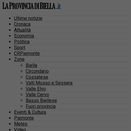
Ultime notizie
Cronaca
Attualità
Economia
Politica
Sport
CRPiemonte
Zone
Biella
Circondario
Cossatese
Valli Mosso e Sessera
Valle Elvo
Valle Cervo
Basso Biellese
Fuori provincia
Eventi & Cultura
Piemonte
Meteo
Video