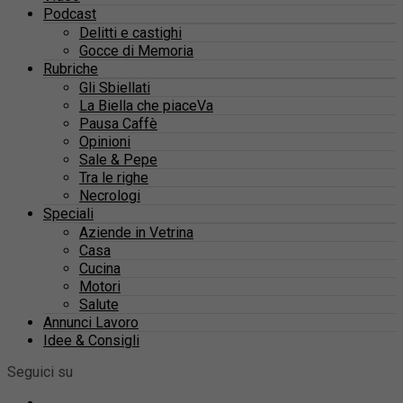
Podcast
Delitti e castighi
Gocce di Memoria
Rubriche
Gli Sbiellati
La Biella che piaceVa
Pausa Caffè
Opinioni
Sale & Pepe
Tra le righe
Necrologi
Speciali
Aziende in Vetrina
Casa
Cucina
Motori
Salute
Annunci Lavoro
Idee & Consigli
Seguici su