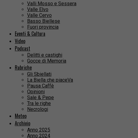
Valli Mosso e Sessera
Valle Elvo
Valle Cervo
Basso Biellese
Fuori provincia
Eventi & Cultura
Video
Podcast
Delitti e castighi
Gocce di Memoria
Rubriche
Gli Sbiellati
La Biella che piaceVa
Pausa Caffè
Opinioni
Sale & Pepe
Tra le righe
Necrologi
Meteo
Archivio
Anno 2025
Anno 2024