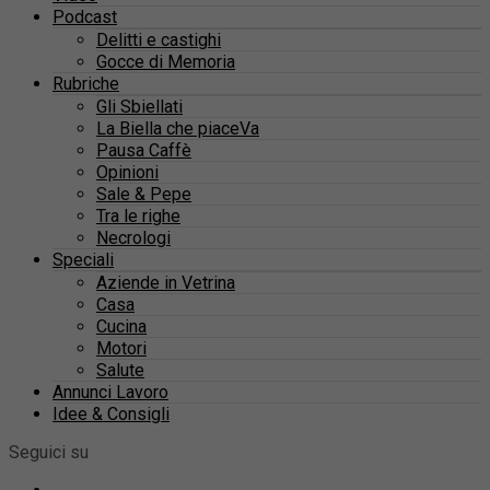
Podcast
Delitti e castighi
Gocce di Memoria
Rubriche
Gli Sbiellati
La Biella che piaceVa
Pausa Caffè
Opinioni
Sale & Pepe
Tra le righe
Necrologi
Speciali
Aziende in Vetrina
Casa
Cucina
Motori
Salute
Annunci Lavoro
Idee & Consigli
Seguici su