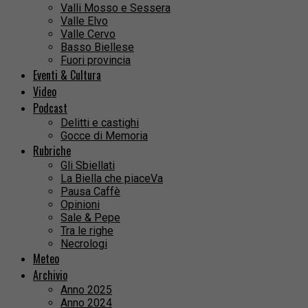
Valli Mosso e Sessera
Valle Elvo
Valle Cervo
Basso Biellese
Fuori provincia
Eventi & Cultura
Video
Podcast
Delitti e castighi
Gocce di Memoria
Rubriche
Gli Sbiellati
La Biella che piaceVa
Pausa Caffè
Opinioni
Sale & Pepe
Tra le righe
Necrologi
Meteo
Archivio
Anno 2025
Anno 2024