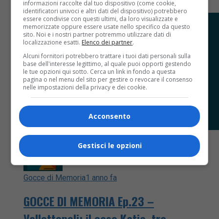
informazioni raccolte dal tuo dispositivo (come cookie,
identificatori univoci e altri dati del dispositivo) potrebbero
essere condivise con questi ultimi, da loro visualizzate e
memorizzate oppure essere usate nello specifico da questo
sito. Noi e i nostri partner potremmo utilizzare dati di
localizzazione esatti.
Elenco dei partner
.
Alcuni fornitori potrebbero trattare i tuoi dati personali sulla
base dell'interesse legittimo, al quale puoi opporti gestendo
le tue opzioni qui sotto. Cerca un link in fondo a questa
pagina o nel menu del sito per gestire o revocare il consenso
nelle impostazioni della privacy e dei cookie.
Acconsento
Gestisci le opzioni
Gocce di Memoria
1 anno fa
GOCCE DI MEMORIA Ep.23 –
Vallettopoli: il caso Katia, tra