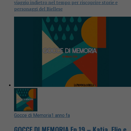
viaggio indietro nel tempo per riscoprire storie e
personaggi del Biellese
Gocce di Memoria
1 anno fa
GOCCE DI MEMORIA Ep.19 – Katia, Elio e