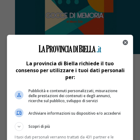
La provincia di Biella richiede il tuo
consenso per utilizzare i tuoi dati personali
per:
Gocce di Memoria
1 anno fa
Pubblicità e contenuti personalizzati, misurazione
delle prestazioni dei contenuti e degli annunci,
Gocce di Memoria – Ep.24 |
ricerche sul pubblico, sviluppo di servizi
Vallettopoli: la verità di Katia
Archiviare informazioni su dispositivo e/o accedervi
La ventiquattresima puntata del podcast di Mauro
Scopri di più
Zola. Un viaggio indietro nel tempo per riscoprire
I tuoi dati personali verranno trattati da 431 partner e le
storie e personaggi del Biellese