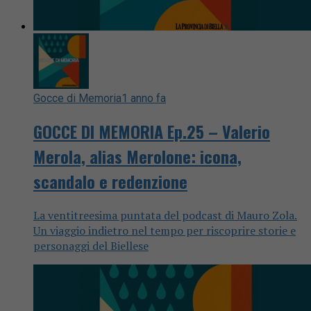
Gocce di Memoria
1 anno fa
GOCCE DI MEMORIA Ep.25 – Valerio
Merola, alias Merolone: icona,
scandalo e redenzione
La ventitreesima puntata del podcast di Mauro Zola.
Un viaggio indietro nel tempo per riscoprire storie e
personaggi del Biellese