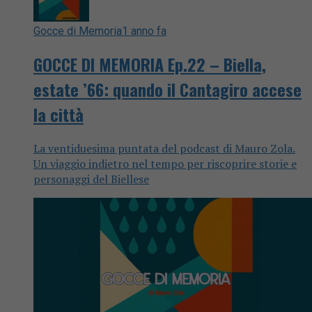
Gocce di Memoria
1 anno fa
GOCCE DI MEMORIA Ep.22 – Biella,
estate ’66: quando il Cantagiro accese
la città
La ventiduesima puntata del podcast di Mauro Zola.
Un viaggio indietro nel tempo per riscoprire storie e
personaggi del Biellese