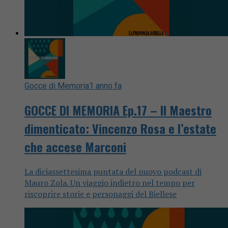
Gocce di Memoria
1 anno fa
GOCCE DI MEMORIA Ep.17 – Il Maestro
dimenticato: Vincenzo Rosa e l’estate
che accese Marconi
La diciassettesima puntata del nuovo podcast di
Mauro Zola. Un viaggio indietro nel tempo per
riscoprire storie e personaggi del Biellese