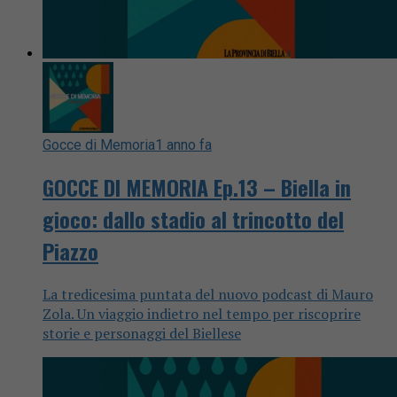
Gocce di Memoria
1 anno fa
GOCCE DI MEMORIA Ep.13 – Biella in
gioco: dallo stadio al trincotto del
Piazzo
La tredicesima puntata del nuovo podcast di Mauro
Zola. Un viaggio indietro nel tempo per riscoprire
storie e personaggi del Biellese