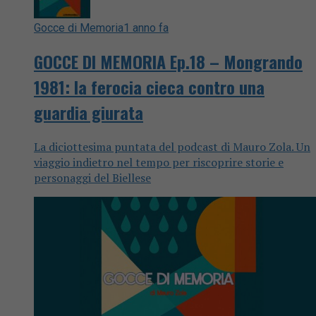
Gocce di Memoria
1 anno fa
GOCCE DI MEMORIA Ep.18 – Mongrando
1981: la ferocia cieca contro una
guardia giurata
La diciottesima puntata del podcast di Mauro Zola. Un
viaggio indietro nel tempo per riscoprire storie e
personaggi del Biellese