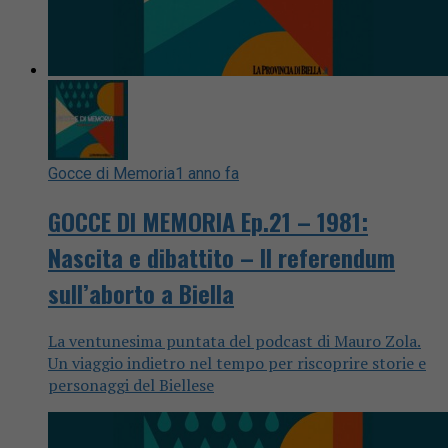
Gocce di Memoria
1 anno fa
GOCCE DI MEMORIA Ep.21 – 1981:
Nascita e dibattito – Il referendum
sull’aborto a Biella
La ventunesima puntata del podcast di Mauro Zola.
Un viaggio indietro nel tempo per riscoprire storie e
personaggi del Biellese