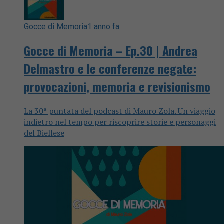
Gocce di Memoria
1 anno fa
Gocce di Memoria – Ep.30 | Andrea
Delmastro e le conferenze negate:
provocazioni, memoria e revisionismo
La 30ª puntata del podcast di Mauro Zola. Un viaggio
indietro nel tempo per riscoprire storie e personaggi
del Biellese