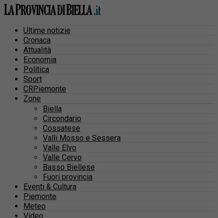
Ultime notizie
Cronaca
Attualità
Economia
Politica
Sport
CRPiemonte
Zone
Biella
Circondario
Cossatese
Valli Mosso e Sessera
Valle Elvo
Valle Cervo
Basso Biellese
Fuori provincia
Eventi & Cultura
Piemonte
Meteo
Video