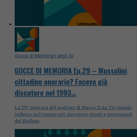
Gocce di Memoria
1 anno fa
GOCCE DI MEMORIA Ep.29 – Mussolini
cittadino onorario? Faceva già
discutere nel 1993…
La 29ª puntata del podcast di Mauro Zola. Un viaggio
indietro nel tempo per riscoprire storie e personaggi
del Biellese