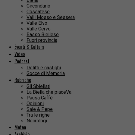
Biella
Circondario
Cossatese
Valli Mosso e Sessera
Valle Elvo
Valle Cervo
Basso Biellese
Fuori provincia
Eventi & Cultura
Video
Podcast
Delitti e castighi
Gocce di Memoria
Rubriche
Gli Sbiellati
La Biella che piaceVa
Pausa Caffè
Opinioni
Sale & Pepe
Tra le righe
Necrologi
Meteo
Archivio