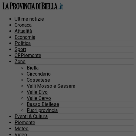
Ultime notizie
Cronaca
Attualità
Economia
Politica
Sport
CRPiemonte
Zone
Biella
Circondario
Cossatese
Valli Mosso e Sessera
Valle Elvo
Valle Cervo
Basso Biellese
Fuori provincia
Eventi & Cultura
Piemonte
Meteo
Video