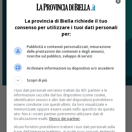
La provincia di Biella richiede il tuo
consenso per utilizzare i tuoi dati personali
per:
Pubblicità e contenuti personalizzati, misurazione
delle prestazioni dei contenuti e degli annunci,
ricerche sul pubblico, sviluppo di servizi
Archiviare informazioni su dispositivo e/o accedervi
Scopri di più
I tuoi dati personali verranno trattati da 431 partner e le
informazioni raccolte dal tuo dispositivo (come cookie,
identificatori univoci e altri dati del dispositivo) potrebbero
essere condivise con questi ultimi, da loro visualizzate e
memorizzate oppure essere usate nello specifico da questo
sito. Noi e i nostri partner potremmo utilizzare dati di
localizzazione esatti.
Elenco dei partner
.
Share
Tweet
Alcuni fornitori potrebbero trattare i tuoi dati personali sulla
base dell'interesse legittimo, al quale puoi opporti gestendo