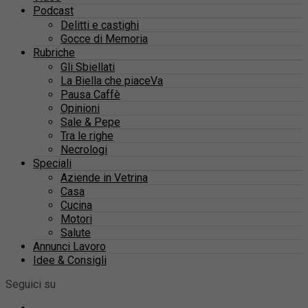
Podcast
Delitti e castighi
Gocce di Memoria
Rubriche
Gli Sbiellati
La Biella che piaceVa
Pausa Caffè
Opinioni
Sale & Pepe
Tra le righe
Necrologi
Speciali
Aziende in Vetrina
Casa
Cucina
Motori
Salute
Annunci Lavoro
Idee & Consigli
Seguici su