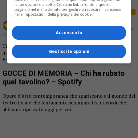
le tue opzioni qui sotto. Cerca un link in fondo a questa
pagina o nel menu del sito per gestire o revocare il consenso
nelle impostazioni della privacy e dei cookie.
Aggiungi La Provincia di Biella come
Fonte preferita su
Acconsento
Google
Un ricordo al giorno fino alla fine dell’estate. Un viaggio
Gestisci le opzioni
indietro nel tempo per riscoprire storie e personaggi del
Biellese. È “Gocce di memoria”, il podcast di Mauro Zola.
GOCCE DI MEMORIA – Chi ha rubato
quel tavolino? – Spotify
Opere d’arte contemporanea che spariscono e il mondo del
teatro locale che lentamente scompare tra i ricordi che
abbiamo ripescato oggi per voi.