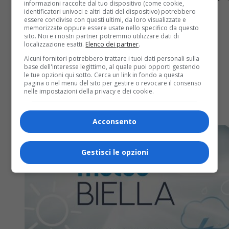
informazioni raccolte dal tuo dispositivo (come cookie,
identificatori univoci e altri dati del dispositivo) potrebbero
essere condivise con questi ultimi, da loro visualizzate e
memorizzate oppure essere usate nello specifico da questo
sito. Noi e i nostri partner potremmo utilizzare dati di
localizzazione esatti.
Elenco dei partner
.
Biella
2 mesi fa
Alcuni fornitori potrebbero trattare i tuoi dati personali sulla
base dell'interesse legittimo, al quale puoi opporti gestendo
Ricordiamo i nostri cari defunti
le tue opzioni qui sotto. Cerca un link in fondo a questa
pagina o nel menu del sito per gestire o revocare il consenso
nelle impostazioni della privacy e dei cookie.
La pagina dei necrologi sul giornale La Provincia di
Biella di sabato 6 giugno
Acconsento
Gestisci le opzioni