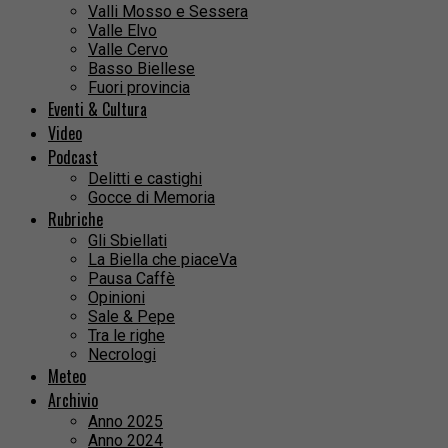
Valli Mosso e Sessera
Valle Elvo
Valle Cervo
Basso Biellese
Fuori provincia
Eventi & Cultura
Video
Podcast
Delitti e castighi
Gocce di Memoria
Rubriche
Gli Sbiellati
La Biella che piaceVa
Pausa Caffè
Opinioni
Sale & Pepe
Tra le righe
Necrologi
Meteo
Archivio
Anno 2025
Anno 2024