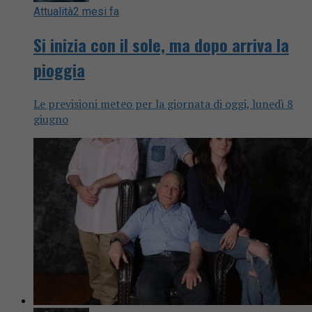
Attualità
2 mesi fa
Si inizia con il sole, ma dopo arriva la
pioggia
Le previsioni meteo per la giornata di oggi, lunedì 8
giugno