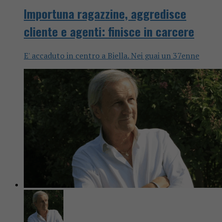
Importuna ragazzine, aggredisce
cliente e agenti: finisce in carcere
E' accaduto in centro a Biella. Nei guai un 37enne