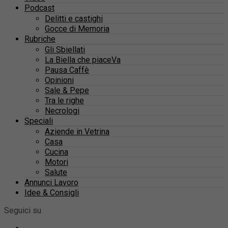
Podcast
Delitti e castighi
Gocce di Memoria
Rubriche
Gli Sbiellati
La Biella che piaceVa
Pausa Caffè
Opinioni
Sale & Pepe
Tra le righe
Necrologi
Speciali
Aziende in Vetrina
Casa
Cucina
Motori
Salute
Annunci Lavoro
Idee & Consigli
Seguici su