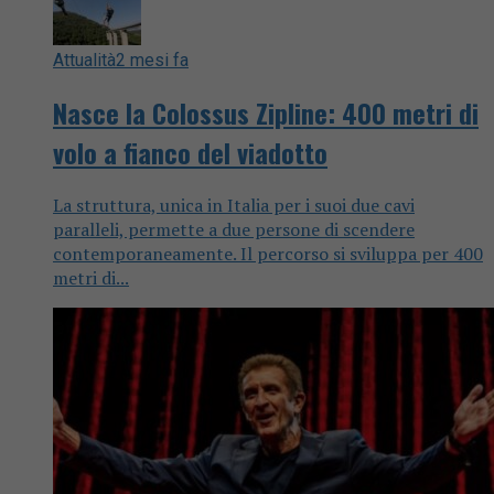
Attualità
2 mesi fa
Nasce la Colossus Zipline: 400 metri di
volo a fianco del viadotto
La struttura, unica in Italia per i suoi due cavi
paralleli, permette a due persone di scendere
contemporaneamente. Il percorso si sviluppa per 400
metri di...