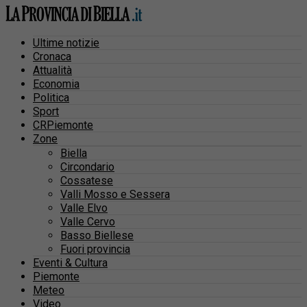
Ultime notizie
Cronaca
Attualità
Economia
Politica
Sport
CRPiemonte
Zone
Biella
Circondario
Cossatese
Valli Mosso e Sessera
Valle Elvo
Valle Cervo
Basso Biellese
Fuori provincia
Eventi & Cultura
Piemonte
Meteo
Video