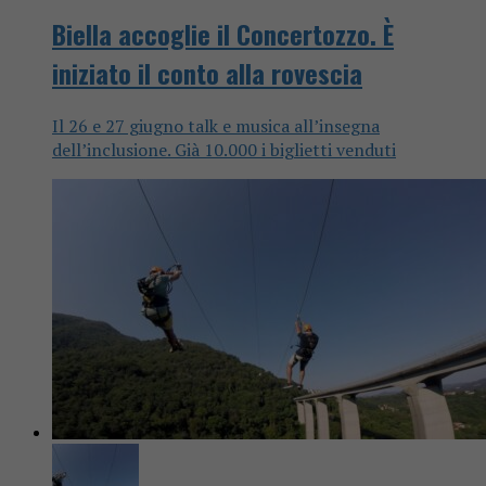
Biella accoglie il Concertozzo. È
iniziato il conto alla rovescia
Il 26 e 27 giugno talk e musica all’insegna
dell’inclusione. Già 10.000 i biglietti venduti