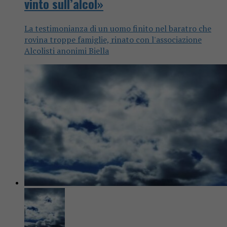
vinto sull’alcol»
La testimonianza di un uomo finito nel baratro che
rovina troppe famiglie, rinato con l'associazione
Alcolisti anonimi Biella