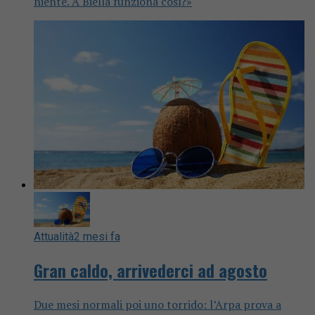
niente. A Biella funziona così?»
Attualità
2 mesi fa
Gran caldo, arrivederci ad agosto
Due mesi normali poi uno torrido: l’Arpa prova a