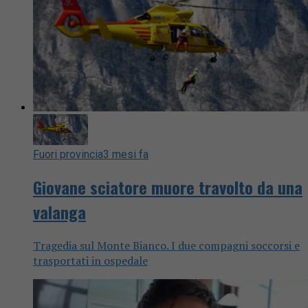
Fuori provincia
3 mesi fa
Giovane sciatore muore travolto da una
valanga
Tragedia sul Monte Bianco. I due compagni soccorsi e
trasportati in ospedale