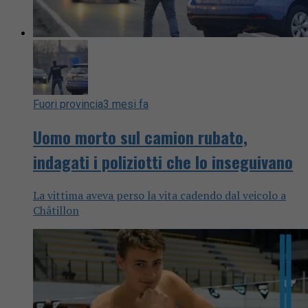
Fuori provincia
3 mesi fa
Uomo morto sul camion rubato,
indagati i poliziotti che lo inseguivano
La vittima aveva perso la vita cadendo dal veicolo a
Châtillon