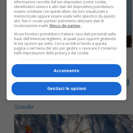
informazioni raccolte dal tuo dispositivo (come cookie,
identificatori univoci e altri dati del dispositivo) potrebbero
essere condivise con questi ultimi, da loro visualizzate e
memorizzate oppure essere usate nello specifico da questo
sito. Noi e i nostri partner potremmo utilizzare dati di
localizzazione esatti.
Elenco dei partner
.
Alcuni fornitori potrebbero trattare i tuoi dati personali sulla
base dell'interesse legittimo, al quale puoi opporti gestendo
le tue opzioni qui sotto. Cerca un link in fondo a questa
pagina o nel menu del sito per gestire o revocare il consenso
nelle impostazioni della privacy e dei cookie.
Fuori provincia
3 mesi fa
Acconsento
Travolto da una pedana con 750 chili di
Gestisci le opzioni
carico, morto operaio 47enne
Tragedia