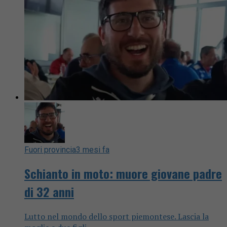
Fuori provincia
3 mesi fa
Schianto in moto: muore giovane padre
di 32 anni
Lutto nel mondo dello sport piemontese. Lascia la