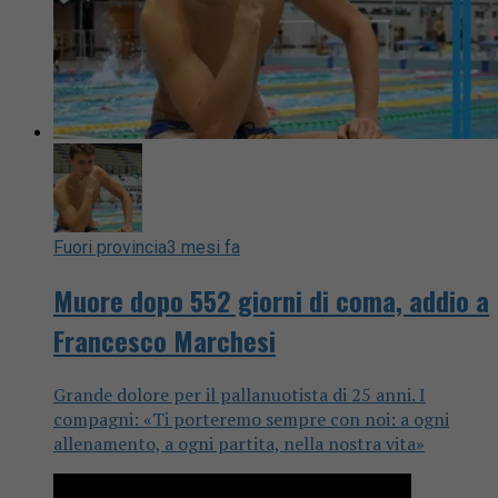
Fuori provincia
3 mesi fa
Muore dopo 552 giorni di coma, addio a
Francesco Marchesi
Grande dolore per il pallanuotista di 25 anni. I
compagni: «Ti porteremo sempre con noi: a ogni
allenamento, a ogni partita, nella nostra vita»