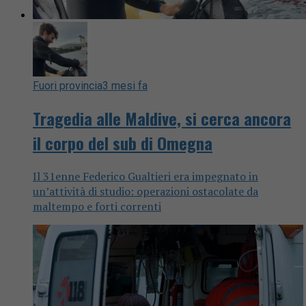
Fuori provincia
3 mesi fa
Tragedia alle Maldive, si cerca ancora
il corpo del sub di Omegna
Il 31enne Federico Gualtieri era impegnato in
un’attività di studio: operazioni ostacolate da
maltempo e forti correnti