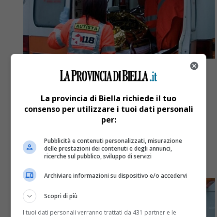
Fuori provincia
3 mesi fa
La provincia di Biella richiede il tuo
consenso per utilizzare i tuoi dati personali
Si schianta contro un muro con la
per:
moto, morto centauro 66enne
Pubblicità e contenuti personalizzati, misurazione
delle prestazioni dei contenuti e degli annunci,
Inutili i soccorsi del 118 intervenuti sul posto.
ricerche sul pubblico, sviluppo di servizi
Tragedia sulle strade piemontesi
Archiviare informazioni su dispositivo e/o accedervi
Scopri di più
I tuoi dati personali verranno trattati da 431 partner e le