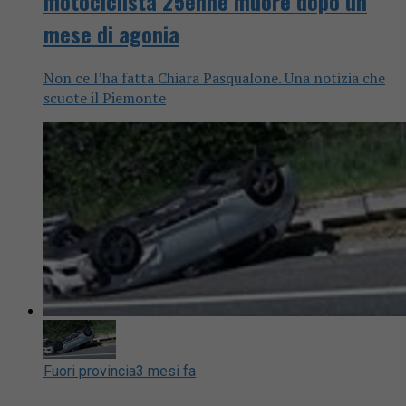
motociclista 25enne muore dopo un
mese di agonia
Non ce l’ha fatta Chiara Pasqualone. Una notizia che
scuote il Piemonte
Fuori provincia
3 mesi fa