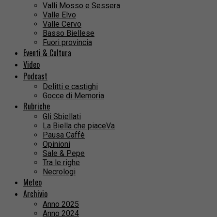
Valli Mosso e Sessera
Valle Elvo
Valle Cervo
Basso Biellese
Fuori provincia
Eventi & Cultura
Video
Podcast
Delitti e castighi
Gocce di Memoria
Rubriche
Gli Sbiellati
La Biella che piaceVa
Pausa Caffè
Opinioni
Sale & Pepe
Tra le righe
Necrologi
Meteo
Archivio
Anno 2025
Anno 2024