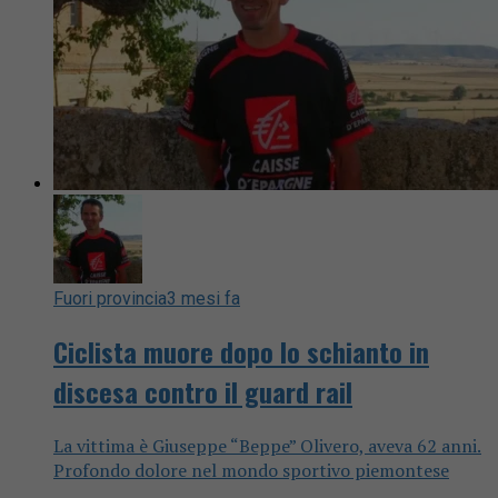
Fuori provincia
3 mesi fa
Ciclista muore dopo lo schianto in
discesa contro il guard rail
La vittima è Giuseppe “Beppe” Olivero, aveva 62 anni.
Profondo dolore nel mondo sportivo piemontese