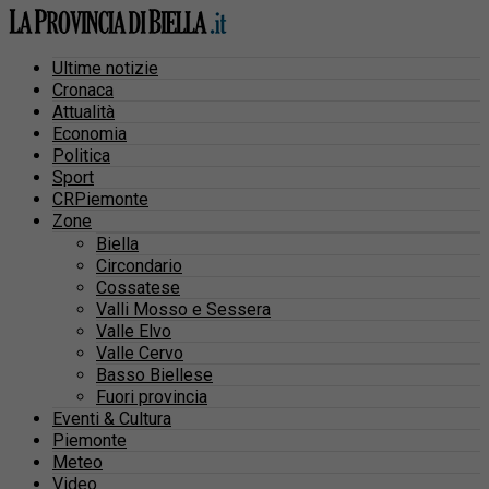
Ultime notizie
Cronaca
Attualità
Economia
Politica
Sport
CRPiemonte
Zone
Biella
Circondario
Cossatese
Valli Mosso e Sessera
Valle Elvo
Valle Cervo
Basso Biellese
Fuori provincia
Eventi & Cultura
Piemonte
Meteo
Video