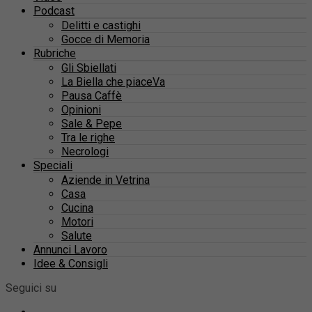
Podcast
Delitti e castighi
Gocce di Memoria
Rubriche
Gli Sbiellati
La Biella che piaceVa
Pausa Caffè
Opinioni
Sale & Pepe
Tra le righe
Necrologi
Speciali
Aziende in Vetrina
Casa
Cucina
Motori
Salute
Annunci Lavoro
Idee & Consigli
Seguici su