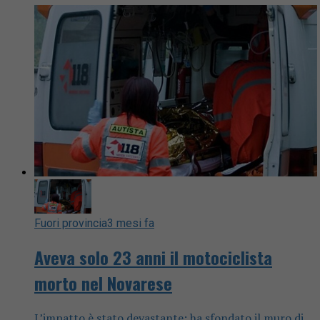
Fuori provincia
3 mesi fa
Aveva solo 23 anni il motociclista
morto nel Novarese
L’impatto è stato devastante: ha sfondato il muro di