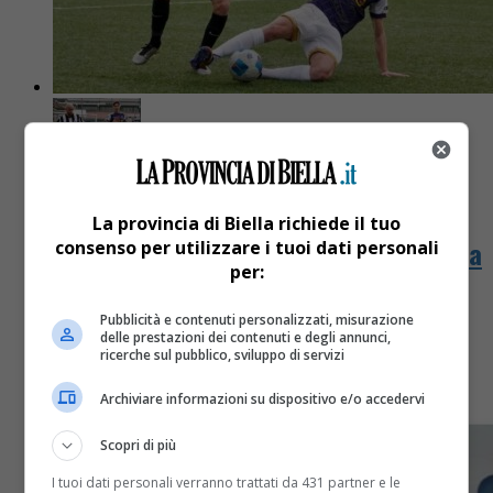
Biella
6 mesi fa
La provincia di Biella richiede il tuo
Biellese lanciata, ma il fanalino di coda
consenso per utilizzare i tuoi dati personali
per:
nasconde pericoli
Pubblicità e contenuti personalizzati, misurazione
delle prestazioni dei contenuti e degli annunci,
I bianconeri, 10 punti nelle ultime quattro gare,
ricerche sul pubblico, sviluppo di servizi
domani in trasferta contro il NovaRomentin
Archiviare informazioni su dispositivo e/o accedervi
Scopri di più
I tuoi dati personali verranno trattati da 431 partner e le