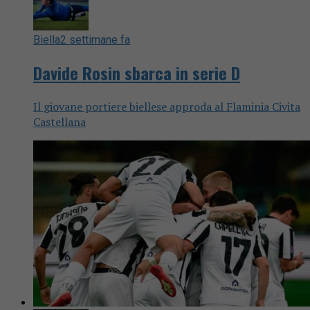
Biella
2 settimane fa
Davide Rosin sbarca in serie D
Il giovane portiere biellese approda al Flaminia Civita
Castellana