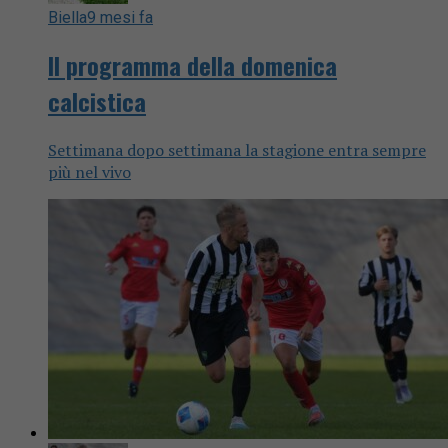
Biella
9 mesi fa
Il programma della domenica
calcistica
Settimana dopo settimana la stagione entra sempre
più nel vivo