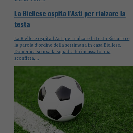
La Biellese ospita l’Asti per rialzare la
testa
La Biellese ospita l’Asti per rialzare la testa Riscatto è
la parola d’ordine della settimana in casa Biellese.
Domenica scorsa la squadra ha incassato una
sconfitta,...