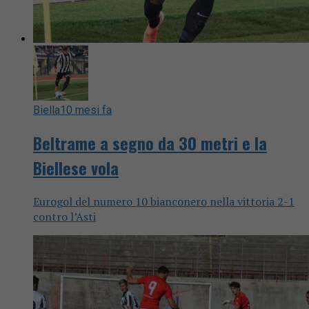
Biella
10 mesi fa
Beltrame a segno da 30 metri e la
Biellese vola
Eurogol del numero 10 bianconero nella vittoria 2-1
contro l’Asti