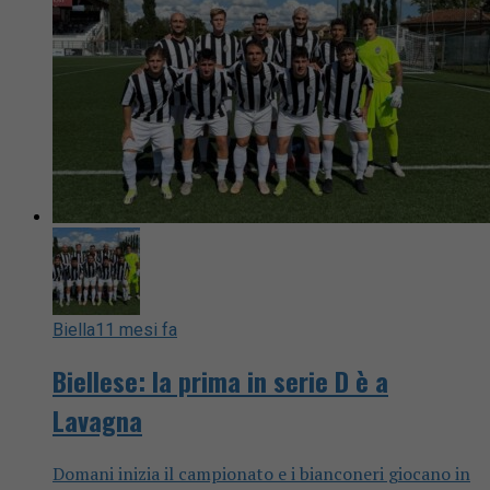
Biella
11 mesi fa
Biellese: la prima in serie D è a
Lavagna
Domani inizia il campionato e i bianconeri giocano in