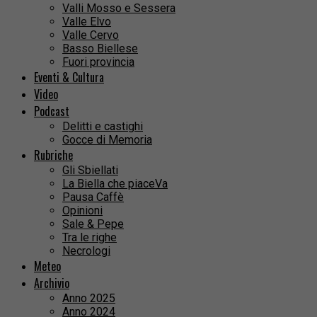
Valli Mosso e Sessera
Valle Elvo
Valle Cervo
Basso Biellese
Fuori provincia
Eventi & Cultura
Video
Podcast
Delitti e castighi
Gocce di Memoria
Rubriche
Gli Sbiellati
La Biella che piaceVa
Pausa Caffè
Opinioni
Sale & Pepe
Tra le righe
Necrologi
Meteo
Archivio
Anno 2025
Anno 2024