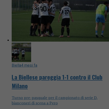
Biella
4 mesi fa
La Biellese pareggia 1-1 contro il Club
Milano
Turno pre-pasquale per il campionato di serie D,
bianconeri di scena a Pero