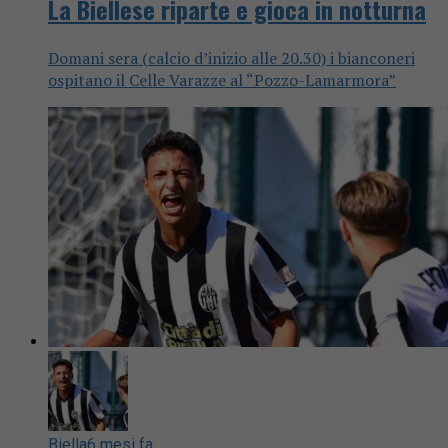
La Biellese riparte e gioca in notturna
Domani sera (calcio d’inizio alle 20.30) i bianconeri
ospitano il Celle Varazze al “Pozzo-Lamarmora”
Biella
6 mesi fa