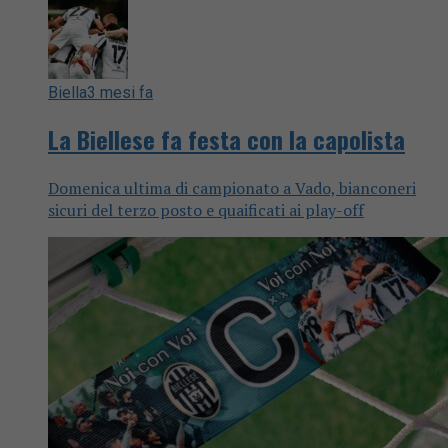
Biella
3 mesi fa
La Biellese fa festa con la capolista
Domenica ultima di campionato a Vado, bianconeri
sicuri del terzo posto e quaificati ai play-off