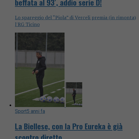
beffata al 93′, addio serie D!
Lo spareggio del “Piola” di Verceli premia (in rimonta)
l'RG Ticino
Sport
5 anni fa
La Biellese, con la Pro Eureka è già
scontro diretto