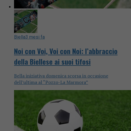
Biella
3 mesi fa
Noi con Voi, Voi con Noi: l’abbraccio
della Biellese ai suoi tifosi
Bella iniziativa domenica scorsa in occasione
dell’ultima al “Pozzo-La Marmora”