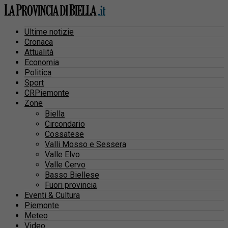
Ultime notizie
Cronaca
Attualità
Economia
Politica
Sport
CRPiemonte
Zone
Biella
Circondario
Cossatese
Valli Mosso e Sessera
Valle Elvo
Valle Cervo
Basso Biellese
Fuori provincia
Eventi & Cultura
Piemonte
Meteo
Video