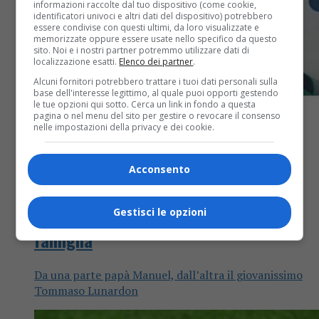
informazioni raccolte dal tuo dispositivo (come cookie,
identificatori univoci e altri dati del dispositivo) potrebbero
essere condivise con questi ultimi, da loro visualizzate e
memorizzate oppure essere usate nello specifico da questo
sito. Noi e i nostri partner potremmo utilizzare dati di
localizzazione esatti.
Elenco dei partner
.
Alcuni fornitori potrebbero trattare i tuoi dati personali sulla
base dell'interesse legittimo, al quale puoi opporti gestendo
le tue opzioni qui sotto. Cerca un link in fondo a questa
pagina o nel menu del sito per gestire o revocare il consenso
nelle impostazioni della privacy e dei cookie.
Acconsento
Biella
8 mesi fa
In Gozzano-Biellese una sfida tutta in
Gestisci le opzioni
famiglia
Da una parte papà Manuel, dall’altra il giovanissimo
Tommaso Lunardon