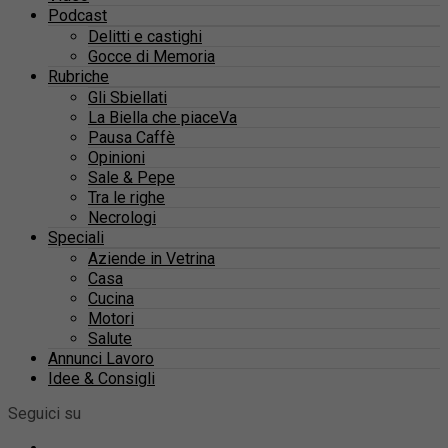
Podcast
Delitti e castighi
Gocce di Memoria
Rubriche
Gli Sbiellati
La Biella che piaceVa
Pausa Caffè
Opinioni
Sale & Pepe
Tra le righe
Necrologi
Speciali
Aziende in Vetrina
Casa
Cucina
Motori
Salute
Annunci Lavoro
Idee & Consigli
Seguici su