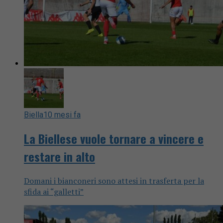
Biella
10 mesi fa
La Biellese vuole tornare a vincere e
restare in alto
Domani i bianconeri sono attesi in trasferta per la
sfida ai “galletti”