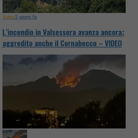
Video
2 giorni fa
L’incendio in Valsessera avanza ancora:
aggredito anche il Cornabecco – VIDEO