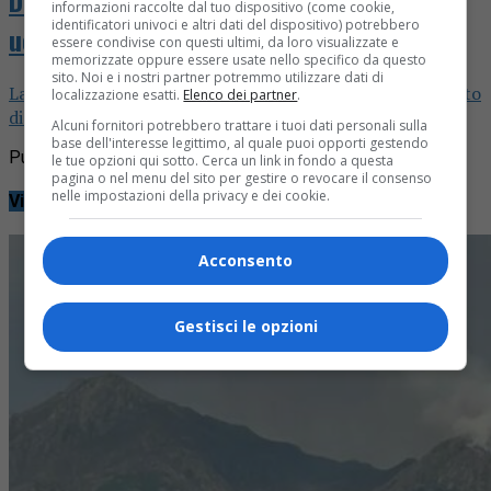
informazioni raccolte dal tuo dispositivo (come cookie,
identificatori univoci e altri dati del dispositivo) potrebbero
ucciso Augusto Festa Bianchet
essere condivise con questi ultimi, da loro visualizzate e
memorizzate oppure essere usate nello specifico da questo
sito. Noi e i nostri partner potremmo utilizzare dati di
La puntata speciale live dedicata all'omicidio del senzatetto
localizzazione esatti.
Elenco dei partner
.
di Biella
Alcuni fornitori potrebbero trattare i tuoi dati personali sulla
base dell'interesse legittimo, al quale puoi opporti gestendo
Pubblicità
le tue opzioni qui sotto. Cerca un link in fondo a questa
pagina o nel menu del sito per gestire o revocare il consenso
nelle impostazioni della privacy e dei cookie.
Video
Acconsento
Gestisci le opzioni