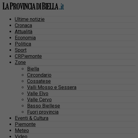
Ultime notizie
Cronaca
Attualità
Economia
Politica
Sport
CRPiemonte
Zone
Biella
Circondario
Cossatese
Valli Mosso e Sessera
Valle Elvo
Valle Cervo
Basso Biellese
Fuori provincia
Eventi & Cultura
Piemonte
Meteo
Video