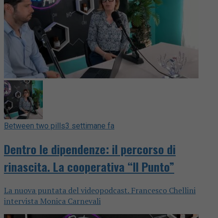
Between two pills
3 settimane fa
Dentro le dipendenze: il percorso di
rinascita. La cooperativa “Il Punto”
La nuova puntata del videopodcast. Francesco Chellini
intervista Monica Carnevali