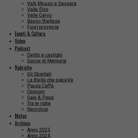
Valli Mosso e Sessera
Valle Elvo
Valle Cervo
Basso Biellese
Fuori provincia
Eventi & Cultura
Video
Podcast
Delitti e castighi
Gocce di Memoria
Rubriche
Gli Sbiellati
La Biella che piaceVa
Pausa Caffè
Opinioni
Sale & Pepe
Tra le righe
Necrologi
Meteo
Archivio
Anno 2025
Anno 2024