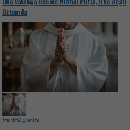
Una valanga uccide Nirmal Purja, il re degli
Ottomila
Attualità
3 giorni fa