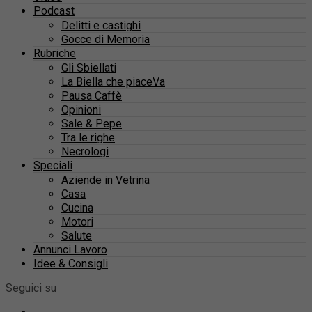
Podcast
Delitti e castighi
Gocce di Memoria
Rubriche
Gli Sbiellati
La Biella che piaceVa
Pausa Caffè
Opinioni
Sale & Pepe
Tra le righe
Necrologi
Speciali
Aziende in Vetrina
Casa
Cucina
Motori
Salute
Annunci Lavoro
Idee & Consigli
Seguici su