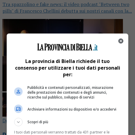
Tra spazzolino e fake news: il video podcast "Between two
pills" di Francesco Chellini debutta sui nostri canali con la...
La provincia di Biella richiede il tuo
consenso per utilizzare i tuoi dati personali
per:
Pubblicità e contenuti personalizzati, misurazione
delle prestazioni dei contenuti e degli annunci,
ricerche sul pubblico, sviluppo di servizi
Archiviare informazioni su dispositivo e/o accedervi
Delitti e castighi
3 mesi fa
Scopri di più
I tuoi dati personali verranno trattati da 431 partner e le
Delitti e Castighi – La notte in cui fu