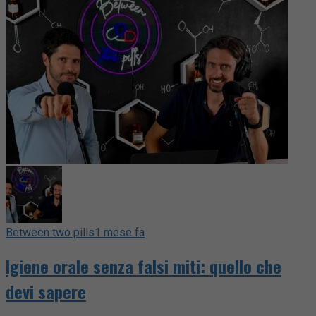
Between two pills
1 mese fa
Igiene orale senza falsi miti: quello che
devi sapere