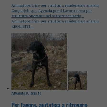
Animatore/trice per struttura residenziale anziani
Cooperjob spa, Agenzia per il Lavoro cerca per
struttura operante nel settore sanitario,
Animatore/trice per struttura residenziale anziani
REQUISITI:...
Attualità
10 anni fa
Per favore, aiutateci a ritrovare