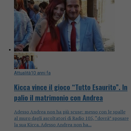
Attualità
10 anni fa
Kicca vince il gioco “Tutto Esaurito”. In
palio il matrimonio con Andrea
Adesso Andrea non ha più scuse: messo con le spalle
al muro dagli ascoltatori di Radio 105, “dovrà” sposare
la sua Kicca. Adesso Andrea non ha...