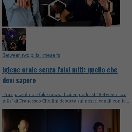
Between two pills
1 mese fa
Igiene orale senza falsi miti: quello che
devi sapere
Tra spazzolino e fake news: il video podcast "Between two
pills" di Francesco Chellini debutta sui nostri canali con la...