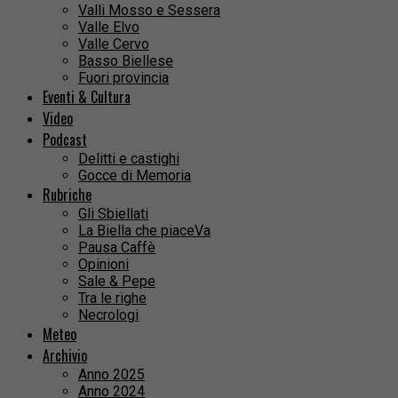
Valli Mosso e Sessera
Valle Elvo
Valle Cervo
Basso Biellese
Fuori provincia
Eventi & Cultura
Video
Podcast
Delitti e castighi
Gocce di Memoria
Rubriche
Gli Sbiellati
La Biella che piaceVa
Pausa Caffè
Opinioni
Sale & Pepe
Tra le righe
Necrologi
Meteo
Archivio
Anno 2025
Anno 2024