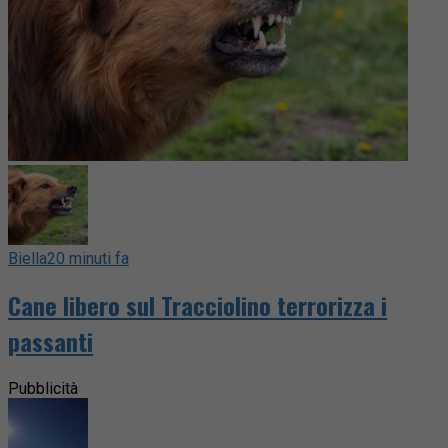
Biella
20 minuti fa
Cane libero sul Tracciolino terrorizza i
passanti
Pubblicità