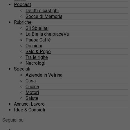
Podcast
Delitti e castighi
Gocce di Memoria
Rubriche
Gli Sbiellati
La Biella che piaceVa
Pausa Caffè
Opinioni
Sale & Pepe
Tra le righe
Necrologi
Speciali
Aziende in Vetrina
Casa
Cucina
Motori
Salute
Annunci Lavoro
Idee & Consigli
Seguici su