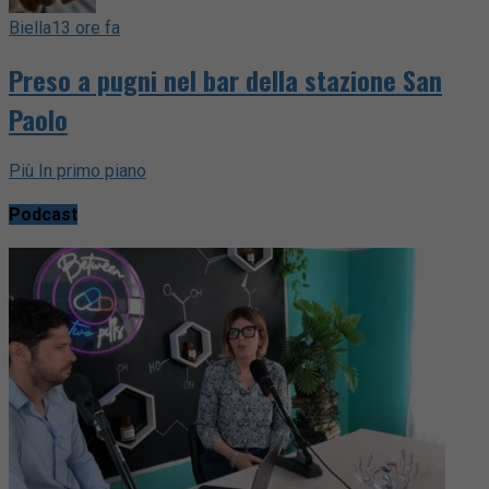
Biella
13 ore fa
Preso a pugni nel bar della stazione San
Paolo
Più In primo piano
Podcast