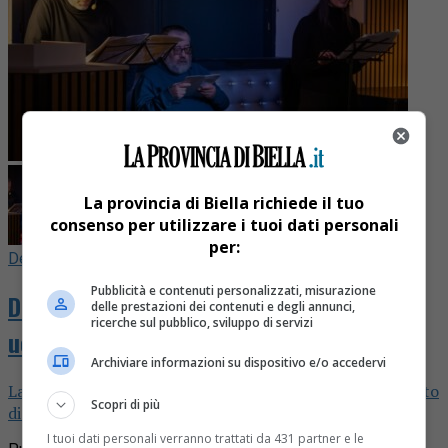
La provincia di Biella richiede il tuo
consenso per utilizzare i tuoi dati personali
per:
Delitti e castighi
3 mesi fa
Pubblicità e contenuti personalizzati, misurazione
Delitti e Castighi – La notte in cui fu
delle prestazioni dei contenuti e degli annunci,
ricerche sul pubblico, sviluppo di servizi
ucciso Augusto Festa Bianchet
Archiviare informazioni su dispositivo e/o accedervi
La puntata speciale live dedicata all'omicidio del senzatetto
Scopri di più
di Biella
I tuoi dati personali verranno trattati da 431 partner e le