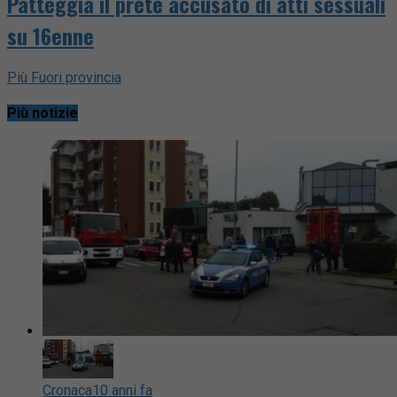
Patteggia il prete accusato di atti sessuali
su 16enne
Più Fuori provincia
Più notizie
Cronaca
10 anni fa