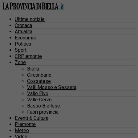
Ultime notizie
Cronaca
Attualità
Economia
Politica
Sport
CRPiemonte
Zone
Biella
Circondario
Cossatese
Valli Mosso e Sessera
Valle Elvo
Valle Cervo
Basso Biellese
Fuori provincia
Eventi & Cultura
Piemonte
Meteo
Video