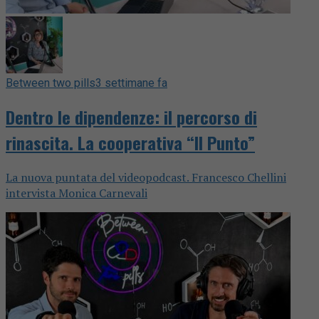
Between two pills
3 settimane fa
Dentro le dipendenze: il percorso di
rinascita. La cooperativa “Il Punto”
La nuova puntata del videopodcast. Francesco Chellini
intervista Monica Carnevali