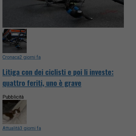
Cronaca
2 giorni fa
Litiga con dei ciclisti e poi li investe:
quattro feriti, uno è grave
Pubblicità
Attualità
3 giorni fa