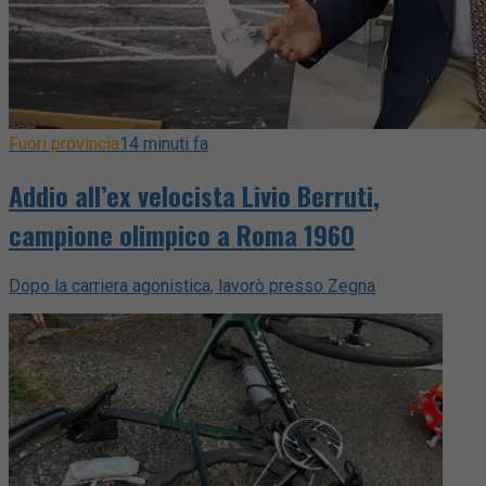
Fuori provincia
14 minuti fa
Addio all’ex velocista Livio Berruti,
campione olimpico a Roma 1960
Dopo la carriera agonistica, lavorò presso Zegna