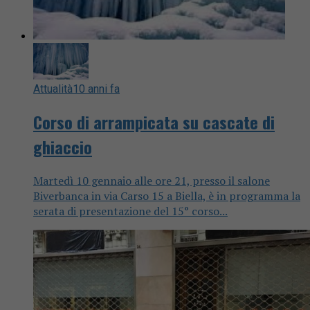
Attualità
10 anni fa
Corso di arrampicata su cascate di
ghiaccio
Martedì 10 gennaio alle ore 21, presso il salone
Biverbanca in via Carso 15 a Biella, è in programma la
serata di presentazione del 15° corso...