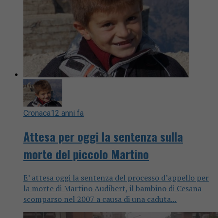
Cronaca
12 anni fa
Attesa per oggi la sentenza sulla
morte del piccolo Martino
E’ attesa oggi la sentenza del processo d’appello per
la morte di Martino Audibert, il bambino di Cesana
scomparso nel 2007 a causa di una caduta...