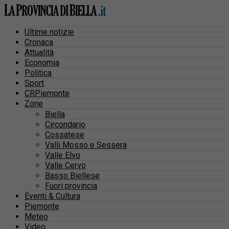
Ultime notizie
Cronaca
Attualità
Economia
Politica
Sport
CRPiemonte
Zone
Biella
Circondario
Cossatese
Valli Mosso e Sessera
Valle Elvo
Valle Cervo
Basso Biellese
Fuori provincia
Eventi & Cultura
Piemonte
Meteo
Video