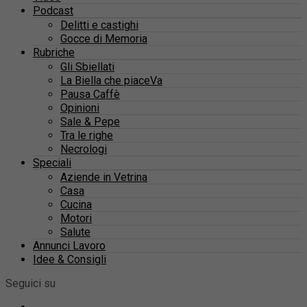
Podcast
Delitti e castighi
Gocce di Memoria
Rubriche
Gli Sbiellati
La Biella che piaceVa
Pausa Caffè
Opinioni
Sale & Pepe
Tra le righe
Necrologi
Speciali
Aziende in Vetrina
Casa
Cucina
Motori
Salute
Annunci Lavoro
Idee & Consigli
Seguici su