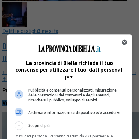
Delitti e castighi
3 mesi fa
Delitti e Castighi – La notte in cui fu
ucciso Augusto Festa Bianchet
La provincia di Biella richiede il tuo
consenso per utilizzare i tuoi dati personali
La puntata speciale live dedicata all'omicidio del senzatetto
per:
di Biella
Pubblicità e contenuti personalizzati, misurazione
Pubblicità
delle prestazioni dei contenuti e degli annunci,
ricerche sul pubblico, sviluppo di servizi
Video
Archiviare informazioni su dispositivo e/o accedervi
Scopri di più
I tuoi dati personali verranno trattati da 431 partner e le