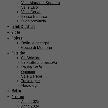
Valli Mosso e Sessera
Valle Elvo
Valle Cervo
Basso Biellese
Fuori provincia
Eventi & Cultura
Video
Podcast
Delitti e castighi
Gocce di Memoria
Rubriche
Gli Sbiellati
La Biella che piaceVa
Pausa Caffè
Opinioni
Sale & Pepe
Tra le righe
Necrologi
Meteo
Archivio
Anno 2025
Anno 2024