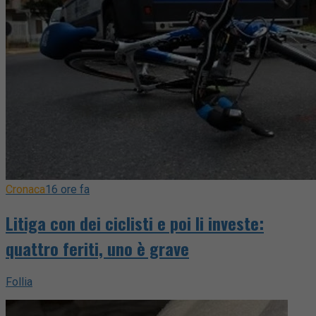
Cronaca
16 ore fa
Litiga con dei ciclisti e poi li investe:
quattro feriti, uno è grave
Follia