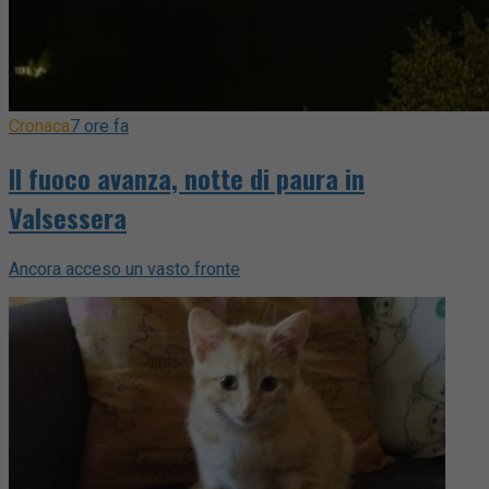
Cronaca
7 ore fa
Il fuoco avanza, notte di paura in
Valsessera
Ancora acceso un vasto fronte