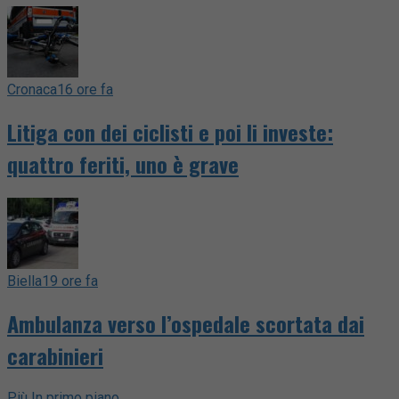
Cronaca
16 ore fa
Litiga con dei ciclisti e poi li investe:
quattro feriti, uno è grave
Biella
19 ore fa
Ambulanza verso l’ospedale scortata dai
carabinieri
Più In primo piano