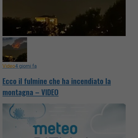
Video
4 giorni fa
Ecco il fulmine che ha incendiato la
montagna – VIDEO