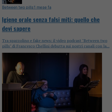
Between two pills
1 mese fa
Igiene orale senza falsi miti: quello che
devi sapere
Tra spazzolino e fake news: il video podcast "Between two
pills" di Francesco Chellini debutta sui nostri canali con la...