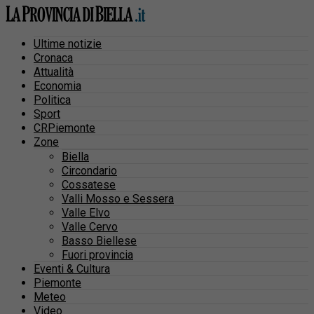
Ultime notizie
Cronaca
Attualità
Economia
Politica
Sport
CRPiemonte
Zone
Biella
Circondario
Cossatese
Valli Mosso e Sessera
Valle Elvo
Valle Cervo
Basso Biellese
Fuori provincia
Eventi & Cultura
Piemonte
Meteo
Video