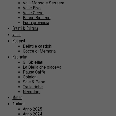
Valli Mosso e Sessera
Valle Elvo
Valle Cervo
Basso Biellese
Fuori provincia
Eventi & Cultura
Video
Podcast
Delitti e castighi
Gocce di Memoria
Rubriche
Gli Sbiellati
La Biella che piaceVa
Pausa Caffè
Opinioni
Sale & Pepe
Tra le righe
Necrologi
Meteo
Archivio
Anno 2025
Anno 2024