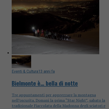
Eventi & Cultura
13 anni fa
Bielmonte è… bella di notte
Tre appuntamenti per apprezzare la montagna
nell’oscurita. Domani la prima “Star Night”, sabato la
tradizionale Fiaccolata della Madonna degli sciatori e