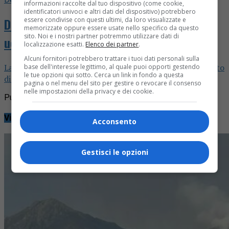
informazioni raccolte dal tuo dispositivo (come cookie,
identificatori univoci e altri dati del dispositivo) potrebbero
Delitti e Castighi – La notte in cui fu
essere condivise con questi ultimi, da loro visualizzate e
memorizzate oppure essere usate nello specifico da questo
sito. Noi e i nostri partner potremmo utilizzare dati di
ucciso Augusto Festa Bianchet
localizzazione esatti.
Elenco dei partner
.
Alcuni fornitori potrebbero trattare i tuoi dati personali sulla
La puntata speciale live dedicata all'omicidio del senzatetto
base dell'interesse legittimo, al quale puoi opporti gestendo
le tue opzioni qui sotto. Cerca un link in fondo a questa
di Biella
pagina o nel menu del sito per gestire o revocare il consenso
nelle impostazioni della privacy e dei cookie.
Pubblicità
Video
Acconsento
Gestisci le opzioni