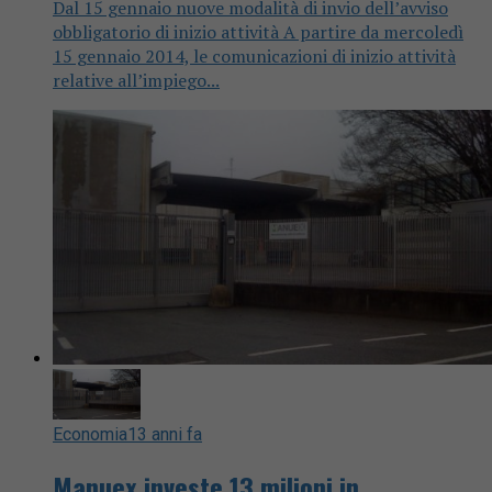
Dal 15 gennaio nuove modalità di invio dell’avviso
obbligatorio di inizio attività A partire da mercoledì
15 gennaio 2014, le comunicazioni di inizio attività
relative all’impiego...
Economia
13 anni fa
Manuex investe 13 milioni in