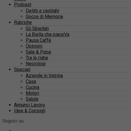
Podcast
Delitti e castighi
Gocce di Memoria
Rubriche
Gli Sbiellati
La Biella che piaceVa
Pausa Caffè
Opinioni
Sale & Pepe
Tra le righe
Necrologi
Speciali
Aziende in Vetrina
Casa
Cucina
Motori
Salute
Annunci Lavoro
Idee & Consigli
Seguici su