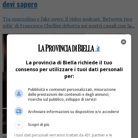
devi sapere
Tra spazzolino e fake news: il video podcast "Between two
pills" di Francesco Chellini debutta sui nostri canali con la...
La provincia di Biella richiede il tuo
consenso per utilizzare i tuoi dati personali
per:
Pubblicità e contenuti personalizzati, misurazione
delle prestazioni dei contenuti e degli annunci,
ricerche sul pubblico, sviluppo di servizi
Archiviare informazioni su dispositivo e/o accedervi
Scopri di più
I tuoi dati personali verranno trattati da 431 partner e le
Delitti e castighi
3 mesi fa