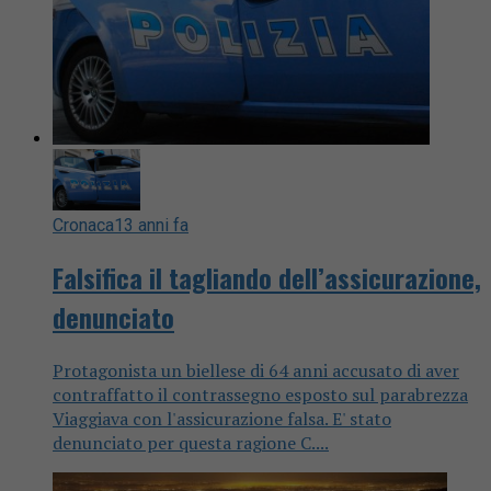
Cronaca
13 anni fa
Falsifica il tagliando dell’assicurazione,
denunciato
Protagonista un biellese di 64 anni accusato di aver
contraffatto il contrassegno esposto sul parabrezza
Viaggiava con l'assicurazione falsa. E' stato
denunciato per questa ragione C....