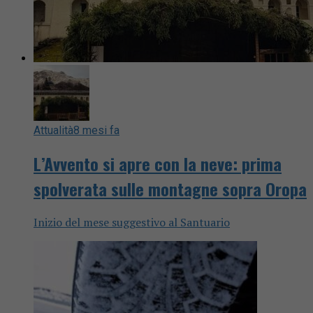
Attualità
8 mesi fa
L’Avvento si apre con la neve: prima
spolverata sulle montagne sopra Oropa
Inizio del mese suggestivo al Santuario