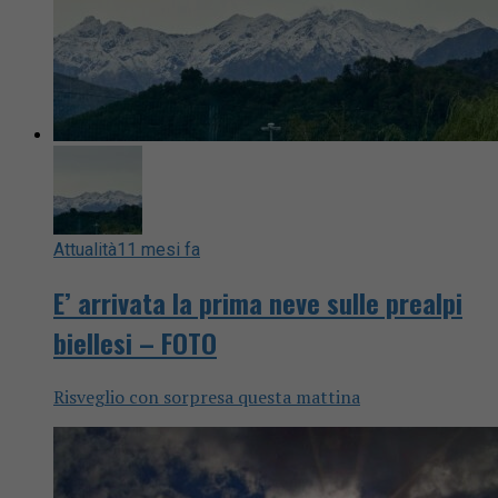
Attualità
11 mesi fa
E’ arrivata la prima neve sulle prealpi
biellesi – FOTO
Risveglio con sorpresa questa mattina