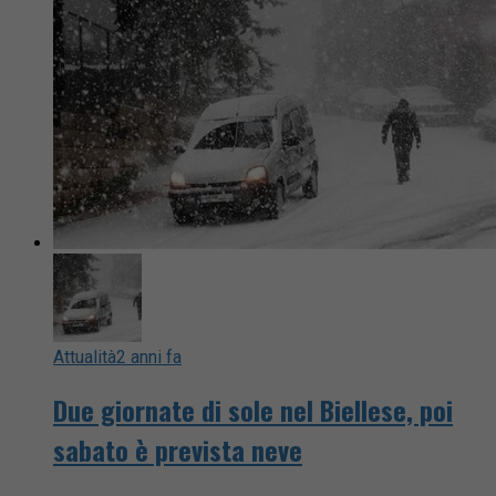
Attualità
2 anni fa
Due giornate di sole nel Biellese, poi
sabato è prevista neve