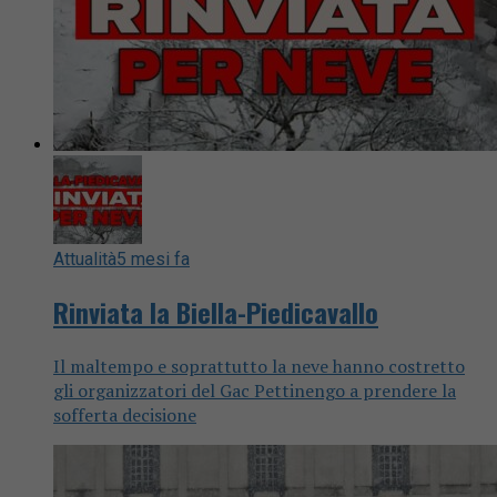
Attualità
5 mesi fa
Rinviata la Biella-Piedicavallo
Il maltempo e soprattutto la neve hanno costretto
gli organizzatori del Gac Pettinengo a prendere la
sofferta decisione