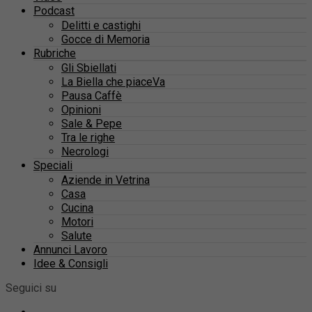
Podcast
Delitti e castighi
Gocce di Memoria
Rubriche
Gli Sbiellati
La Biella che piaceVa
Pausa Caffè
Opinioni
Sale & Pepe
Tra le righe
Necrologi
Speciali
Aziende in Vetrina
Casa
Cucina
Motori
Salute
Annunci Lavoro
Idee & Consigli
Seguici su