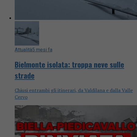
Attualità
5 mesi fa
Bielmonte isolata: troppa neve sulle
strade
Chiusi entrambi gli itinerari, da Valdilana e dalla Valle
Cervo