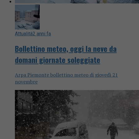
Attualità
2 anni fa
Bollettino meteo, oggi la neve da
domani giornate soleggiate
Arpa Piemonte bollettino meteo di giovedì 21
novembre