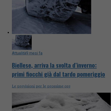
Attualità
9 mesi fa
Biellese, arriva la svolta d’inverno:
primi fiocchi già dal tardo pomeriggio
Le previsioni per le prossime ore