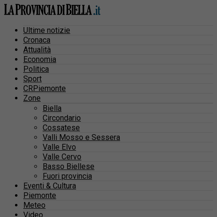
Ultime notizie
Cronaca
Attualità
Economia
Politica
Sport
CRPiemonte
Zone
Biella
Circondario
Cossatese
Valli Mosso e Sessera
Valle Elvo
Valle Cervo
Basso Biellese
Fuori provincia
Eventi & Cultura
Piemonte
Meteo
Video