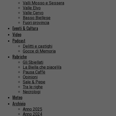
Valli Mosso e Sessera
Valle Elvo
Valle Cervo
Basso Biellese
Fuori provincia
Eventi & Cultura
Video
Podcast
Delitti e castighi
Gocce di Memoria
Rubriche
Gli Sbiellati
La Biella che piaceVa
Pausa Caffè
Opinioni
Sale & Pepe
Tra le righe
Necrologi
Meteo
Archivio
Anno 2025
Anno 2024