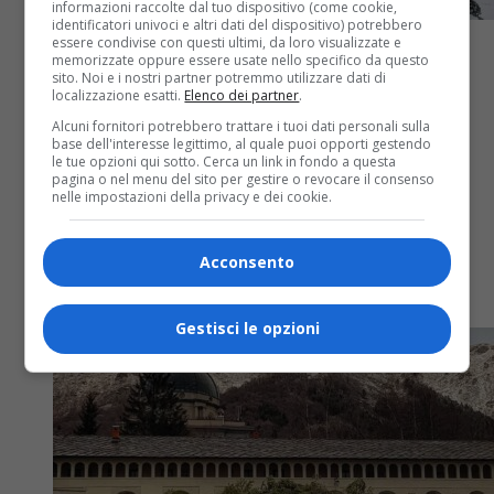
informazioni raccolte dal tuo dispositivo (come cookie,
identificatori univoci e altri dati del dispositivo) potrebbero
essere condivise con questi ultimi, da loro visualizzate e
memorizzate oppure essere usate nello specifico da questo
sito. Noi e i nostri partner potremmo utilizzare dati di
localizzazione esatti.
Elenco dei partner
.
Alcuni fornitori potrebbero trattare i tuoi dati personali sulla
Attualità
8 mesi fa
base dell'interesse legittimo, al quale puoi opporti gestendo
le tue opzioni qui sotto. Cerca un link in fondo a questa
Il Natale si avvicina e a Oropa arriva
pagina o nel menu del sito per gestire o revocare il consenso
nelle impostazioni della privacy e dei cookie.
la… neve – FOTO
Acconsento
Fiocchi bianchi sul santuario. Uno spettacolo
suggestivo
Gestisci le opzioni