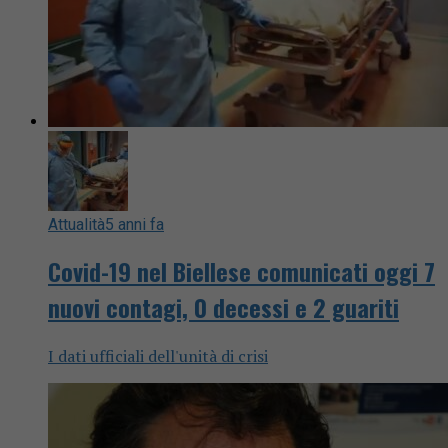
Attualità
5 anni fa
Covid-19 nel Biellese comunicati oggi 7
nuovi contagi, 0 decessi e 2 guariti
I dati ufficiali dell'unità di crisi