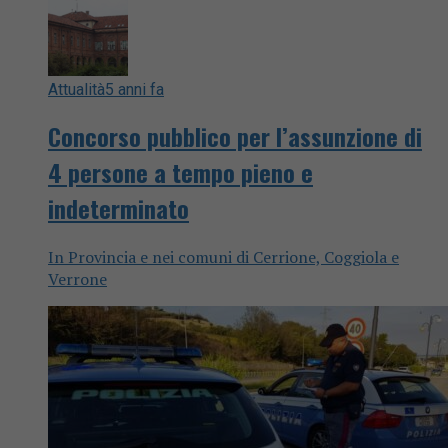
Attualità
5 anni fa
Concorso pubblico per l’assunzione di
4 persone a tempo pieno e
indeterminato
In Provincia e nei comuni di Cerrione, Coggiola e
Verrone