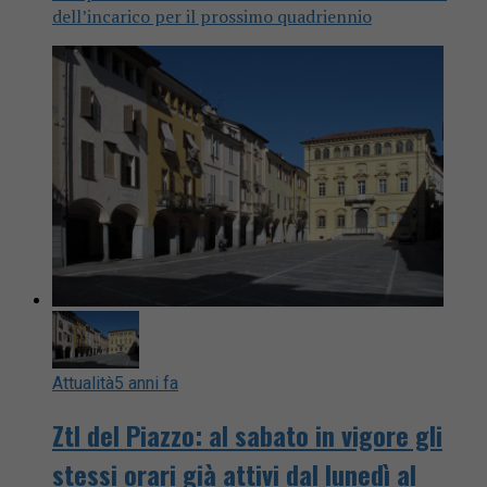
dell’incarico per il prossimo quadriennio
Attualità
5 anni fa
Ztl del Piazzo: al sabato in vigore gli
stessi orari già attivi dal lunedì al