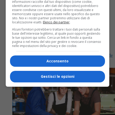
informazioni raccolte dal tuo dispositivo (come cookie,
identificatori univoci e altri dati del dispositivo) potrebbero
essere condivise con questi ultimi, da loro visualizzate e
memorizzate oppure essere usate nello specifico da questo
sito. Noi e i nostri partner potremmo utilizzare dati di
Biella
5 anni fa
localizzazione esatti.
Elenco dei partner
.
Alcuni fornitori potrebbero trattare i tuoi dati personali sulla
Consegnata ai sindaci del Biellese la
base dell'interesse legittimo, al quale puoi opporti gestendo
le tue opzioni qui sotto. Cerca un link in fondo a questa
bandiera del Piemonte
pagina o nel menu del sito per gestire o revocare il consenso
nelle impostazioni della privacy e dei cookie.
Questa sera il Drapo’ illuminerà il Palazzo Oropa, sede
del Municipio a Biella.
Acconsento
Gestisci le opzioni