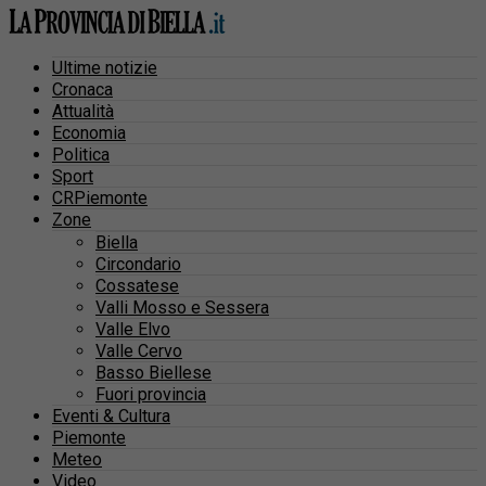
Ultime notizie
Cronaca
Attualità
Economia
Politica
Sport
CRPiemonte
Zone
Biella
Circondario
Cossatese
Valli Mosso e Sessera
Valle Elvo
Valle Cervo
Basso Biellese
Fuori provincia
Eventi & Cultura
Piemonte
Meteo
Video