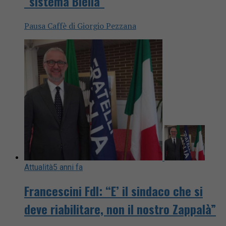
“sistema Biella”
Pausa Caffè di Giorgio Pezzana
Attualità
5 anni fa
Francescini FdI: “E’ il sindaco che si
deve riabilitare, non il nostro Zappalà”