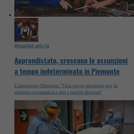
Attualità
5 anni fa
Apprendistato, crescono le assunzioni
a tempo indeterminato in Piemonte
L’assessore Chiorino: “Una carta vincente per la
ripresa economica e per i nostri giovani”