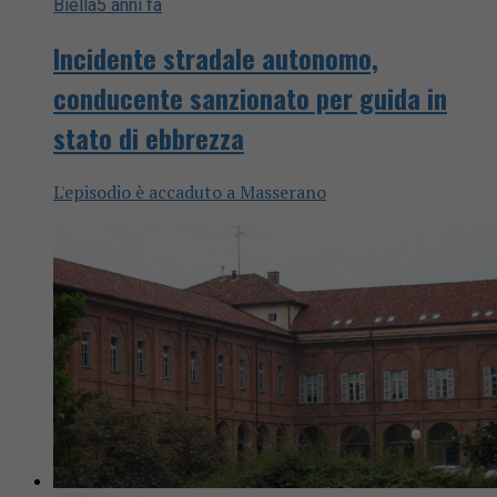
Biella
5 anni fa
Incidente stradale autonomo,
conducente sanzionato per guida in
stato di ebbrezza
L'episodio è accaduto a Masserano