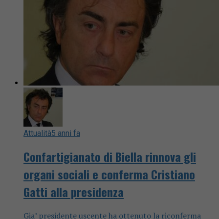
Attualità
5 anni fa
Confartigianato di Biella rinnova gli
organi sociali e conferma Cristiano
Gatti alla presidenza
Gia’ presidente uscente ha ottenuto la riconferma