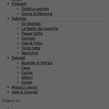
Podcast
Delitti e castighi
Gocce di Memoria
Rubriche
Gli Sbiellati
La Biella che piaceVa
Pausa Caffè
Opinioni
Sale & Pepe
Tra le righe
Necrologi
Speciali
Aziende in Vetrina
Casa
Cucina
Motori
Salute
Annunci Lavoro
Idee & Consigli
Seguici su