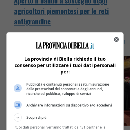
Aperto il bando a sostegno degli
agricoltori piemontesi per le reti
antigrandine
I beneficiari possono presentare le domande di
richiesta di contributo a partire dal 28 luglio e fino al
2 novembre 2021
La provincia di Biella richiede il tuo
consenso per utilizzare i tuoi dati personali
per:
Pubblicità e contenuti personalizzati, misurazione
delle prestazioni dei contenuti e degli annunci,
ricerche sul pubblico, sviluppo di servizi
Archiviare informazioni su dispositivo e/o accedervi
Scopri di più
I tuoi dati personali verranno trattati da 431 partner e le