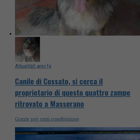
Attualità
5 anni fa
Canile di Cossato, si cerca il
proprietario di questo quattro zampe
ritrovato a Masserano
Grazie per ogni condivisione