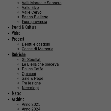
Valli Mosso e Sessera
Valle Elvo
Valle Cervo
Basso Biellese
Fuori provincia
Eventi & Cultura
Video
Podcast
Delitti e castighi
Gocce di Memoria
Rubriche
Gli Sbiellati
La Biella che piaceVa
Pausa Caffè
Opinioni
Sale & Pepe
Tra le righe
Necrologi
Meteo
Archivio
Anno 2025
Anno 2024