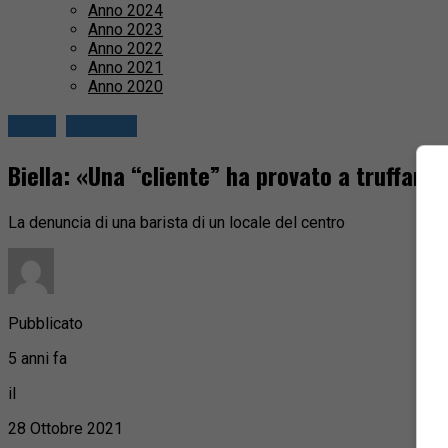
Anno 2024
Anno 2023
Anno 2022
Anno 2021
Anno 2020
Biella
Cronaca
Biella: «Una “cliente” ha provato a truffarmi
La denuncia di una barista di un locale del centro
Pubblicato
5 anni fa
il
28 Ottobre 2021