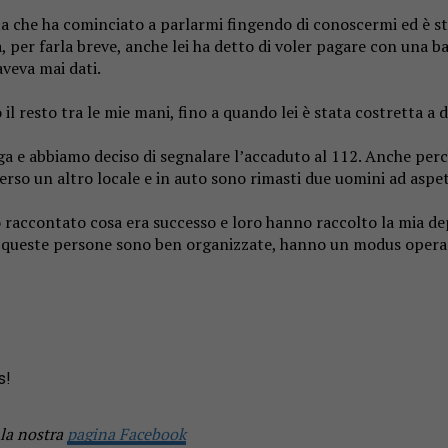
ta che ha cominciato a parlarmi fingendo di conoscermi ed è 
per farla breve, anche lei ha detto di voler pagare con una ba
aveva mai dati.
l resto tra le mie mani, fino a quando lei è stata costretta a da
ga e abbiamo deciso di segnalare l’accaduto al 112. Anche perc
 verso un altro locale e in auto sono rimasti due uomini ad aspet
o raccontato cosa era successo e loro hanno raccolto la mia d
che queste persone sono ben organizzate, hanno un modus operan
s!
 la nostra
pagina Facebook