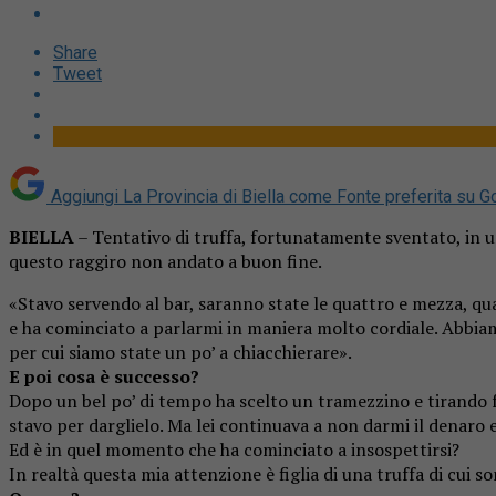
Share
Tweet
Aggiungi La Provincia di Biella come
Fonte preferita su G
BIELLA
– Tentativo di truffa, fortunatamente sventato, in un 
questo raggiro non andato a buon fine.
«Stavo servendo al bar, saranno state le quattro e mezza, qu
e ha cominciato a parlarmi in maniera molto cordiale. Abbiam
per cui siamo state un po’ a chiacchierare».
E poi cosa è successo?
Dopo un bel po’ di tempo ha scelto un tramezzino e tirando f
stavo per darglielo. Ma lei continuava a non darmi il denaro e
Ed è in quel momento che ha cominciato a insospettirsi?
In realtà questa mia attenzione è figlia di una truffa di cui s