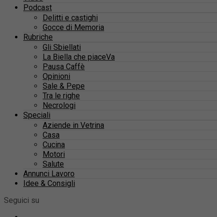
Podcast
Delitti e castighi
Gocce di Memoria
Rubriche
Gli Sbiellati
La Biella che piaceVa
Pausa Caffè
Opinioni
Sale & Pepe
Tra le righe
Necrologi
Speciali
Aziende in Vetrina
Casa
Cucina
Motori
Salute
Annunci Lavoro
Idee & Consigli
Seguici su