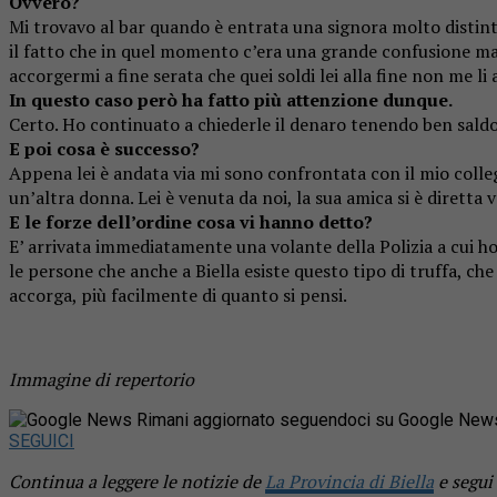
Ovvero?
Mi trovavo al bar quando è entrata una signora molto distin
il fatto che in quel momento c’era una grande confusione ma, 
accorgermi a fine serata che quei soldi lei alla fine non me li 
In questo caso però ha fatto più attenzione dunque.
Certo. Ho continuato a chiederle il denaro tenendo ben saldo i
E poi cosa è successo?
Appena lei è andata via mi sono confrontata con il mio colle
un’altra donna. Lei è venuta da noi, la sua amica si è diretta
E le forze dell’ordine cosa vi hanno detto?
E’ arrivata immediatamente una volante della Polizia a cui h
le persone che anche a Biella esiste questo tipo di truffa, 
accorga, più facilmente di quanto si pensi.
Immagine di repertorio
Rimani aggiornato seguendoci su Google New
SEGUICI
Continua a leggere le notizie de
La Provincia di Biella
e segui