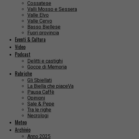
Cossatese
Valli Mosso e Sessera
Valle Elvo
Valle Cervo
Basso Biellese
Fuori provincia
Eventi & Cultura
Video
Podcast
Delitti e castighi
Gocce di Memoria
Rubriche
Gli Sbiellati
La Biella che piaceVa
Pausa Caffè
Opinioni
Sale & Pepe
Tra le righe
Necrologi
Meteo
Archivio
Anno 2025