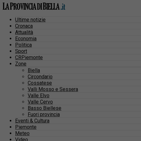
Ultime notizie
Cronaca
Attualità
Economia
Politica
Sport
CRPiemonte
Zone
Biella
Circondario
Cossatese
Valli Mosso e Sessera
Valle Elvo
Valle Cervo
Basso Biellese
Fuori provincia
Eventi & Cultura
Piemonte
Meteo
Video