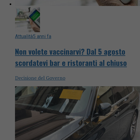
Attualità
5 anni fa
Non volete vaccinarvi? Dal 5 agosto
scordatevi bar e ristoranti al chiuso
Decisione del Governo