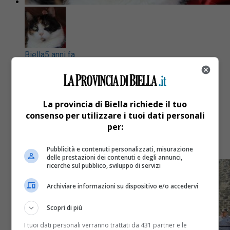
Biella
5 anni fa
Gatta scomparsa in zona Pralungo,
aiutateci a ritrovarla
La provincia di Biella richiede il tuo
consenso per utilizzare i tuoi dati personali
BIELLA – Chiara una nostra lettrice, sta cercando la
per:
sua gatta di tre colori, di nome Maggie (con una
macchiolina sul naso e una sotto il...
Pubblicità e contenuti personalizzati, misurazione
delle prestazioni dei contenuti e degli annunci,
ricerche sul pubblico, sviluppo di servizi
Archiviare informazioni su dispositivo e/o accedervi
Scopri di più
I tuoi dati personali verranno trattati da 431 partner e le