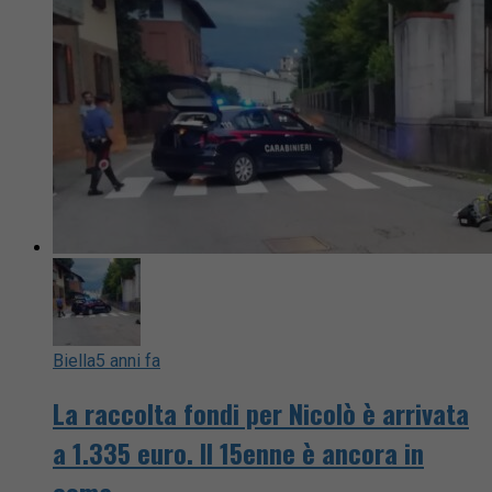
Biella
5 anni fa
La raccolta fondi per Nicolò è arrivata
a 1.335 euro. Il 15enne è ancora in
coma