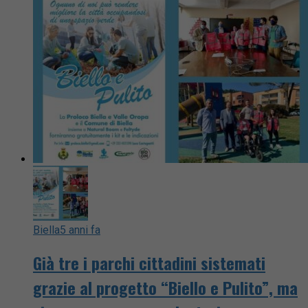
Biella
5 anni fa
Già tre i parchi cittadini sistemati
grazie al progetto “Biello e Pulito”, ma