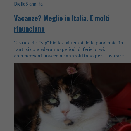
Biella
5 anni fa
Vacanze? Meglio in Italia. E molti
rinunciano
L’estate dei “vip” biellesi ai tempi della pandemia. In
tanti si concederanno periodi di ferie brevi. I
commercianti invece ne approfittano per... lavorare