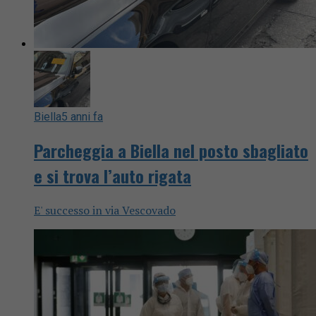
Biella
5 anni fa
Parcheggia a Biella nel posto sbagliato
e si trova l’auto rigata
E' successo in via Vescovado