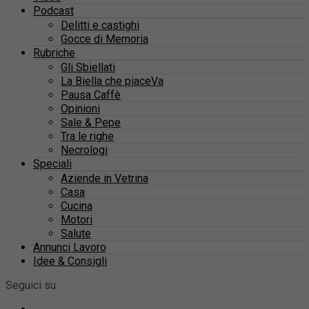
Podcast
Delitti e castighi
Gocce di Memoria
Rubriche
Gli Sbiellati
La Biella che piaceVa
Pausa Caffè
Opinioni
Sale & Pepe
Tra le righe
Necrologi
Speciali
Aziende in Vetrina
Casa
Cucina
Motori
Salute
Annunci Lavoro
Idee & Consigli
Seguici su