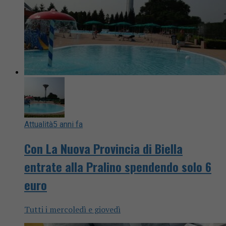
Attualità
5 anni fa
Con La Nuova Provincia di Biella
entrate alla Pralino spendendo solo 6
euro
Tutti i mercoledì e giovedì