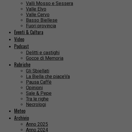
Valli Mosso e Sessera
Valle Elvo
Valle Cervo
Basso Biellese
Fuori provincia
Eventi & Cultura
Video
Podcast
Delitti e castighi
Gocce di Memoria
Rubriche
Gli Sbiellati
La Biella che piaceVa
Pausa Caffè
Opinioni
Sale & Pepe
Tra le righe
Necrologi
Meteo
Archivio
Anno 2025
Anno 2024