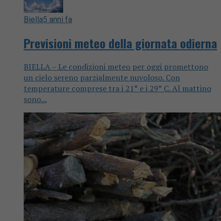
Biella
5 anni fa
Previsioni meteo della giornata odierna
BIELLA – Le condizioni meteo per oggi promettono
un cielo sereno parzialmente nuvoloso. Con
temperature comprese tra i 21° e i 29° C. Al mattino
sono...