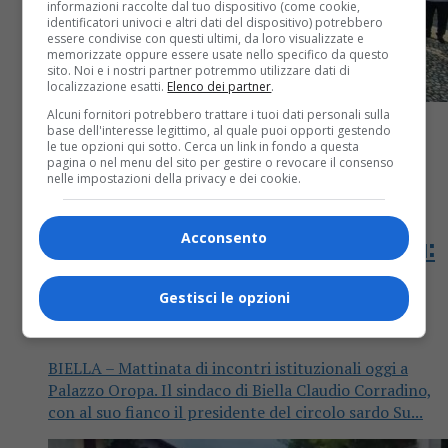
informazioni raccolte dal tuo dispositivo (come cookie,
identificatori univoci e altri dati del dispositivo) potrebbero
essere condivise con questi ultimi, da loro visualizzate e
memorizzate oppure essere usate nello specifico da questo
sito. Noi e i nostri partner potremmo utilizzare dati di
localizzazione esatti.
Elenco dei partner
.
Alcuni fornitori potrebbero trattare i tuoi dati personali sulla
base dell'interesse legittimo, al quale puoi opporti gestendo
le tue opzioni qui sotto. Cerca un link in fondo a questa
pagina o nel menu del sito per gestire o revocare il consenso
nelle impostazioni della privacy e dei cookie.
Attualità
5 anni fa
Acconsento
Pietre di memoria per Nuraghe Chervu:
ospiti i comuni di Erve, Civate,
Gestisci le opzioni
Malgrate e Piovene
BIELLA – Mattinata di incontri istituzionali oggi a
Palazzo Oropa. Il sindaco di Biella Claudio Corradino,
con al suo fianco il presidente del circolo sardo Su...