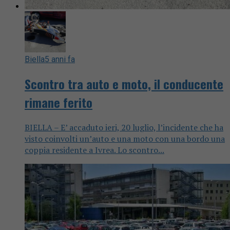
Biella
5 anni fa
Scontro tra auto e moto, il conducente
rimane ferito
BIELLA – E’ accaduto ieri, 20 luglio, l’incidente che ha
visto coinvolti un’auto e una moto con una bordo una
coppia residente a Ivrea. Lo scontro...