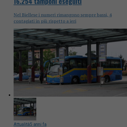
16.254 tamponi eseguiti
Nel Biellese i numeri rimangono sempre bassi, 4
contagiati in più rispetto a ieri
Attualità
5 anni fa