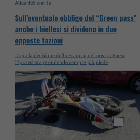
Attualità
5 anni fa
Sull’eventuale obbligo del “Green pass”
anche i biellesi si dividono in due
opposte fazioni
Dopo la decisione della Francia, nel nostro Paese
l’ipotesi sta prendendo sempre più piede