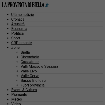
Ultime notizie
Cronaca
Attualità
Economia
Politica
Sport
CRPiemonte
Zone
Biella
Circondario
Cossatese
Valli Mosso e Sessera
Valle Elvo
Valle Cervo
Basso Biellese
Fuori provincia
Eventi & Cultura
Piemonte
Meteo
Video