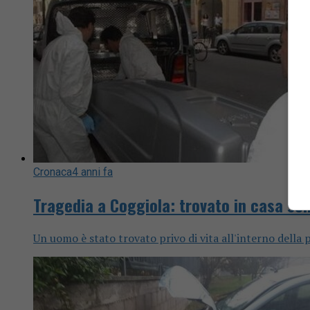
Cronaca
4 anni fa
Tragedia a Coggiola: trovato in casa sen
Un uomo è stato trovato privo di vita all'interno della 