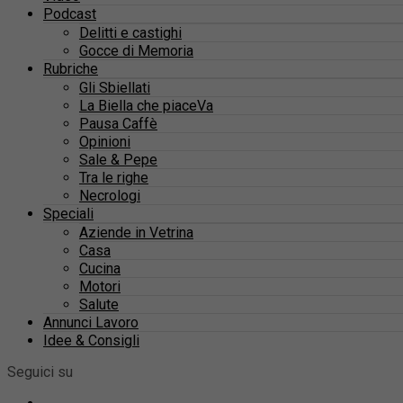
Podcast
Delitti e castighi
Gocce di Memoria
Rubriche
Gli Sbiellati
La Biella che piaceVa
Pausa Caffè
Opinioni
Sale & Pepe
Tra le righe
Necrologi
Speciali
Aziende in Vetrina
Casa
Cucina
Motori
Salute
Annunci Lavoro
Idee & Consigli
Seguici su