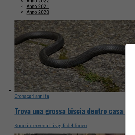
Anno 2022
Anno 2021
Anno 2020
Cronaca
4 anni fa
Trova una grossa biscia dentro casa a 
Sono intervenuti i vigili del fuoco