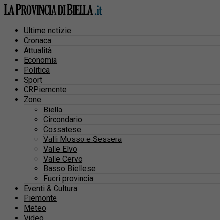
Ultime notizie
Cronaca
Attualità
Economia
Politica
Sport
CRPiemonte
Zone
Biella
Circondario
Cossatese
Valli Mosso e Sessera
Valle Elvo
Valle Cervo
Basso Biellese
Fuori provincia
Eventi & Cultura
Piemonte
Meteo
Video