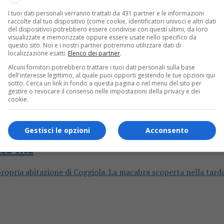
I tuoi dati personali verranno trattati da 431 partner e le informazioni
raccolte dal tuo dispositivo (come cookie, identificatori univoci e altri dati
del dispositivo) potrebbero essere condivise con questi ultimi, da loro
visualizzate e memorizzate oppure essere usate nello specifico da
questo sito. Noi e i nostri partner potremmo utilizzare dati di
localizzazione esatti.
Elenco dei partner
.
Alcuni fornitori potrebbero trattare i tuoi dati personali sulla base
dell'interesse legittimo, al quale puoi opporti gestendo le tue opzioni qui
sotto. Cerca un link in fondo a questa pagina o nel menu del sito per
gestire o revocare il consenso nelle impostazioni della privacy e dei
cookie.
Gestisci le opzioni
Acconsento
za vita
propria abitazione di Coggiola. La macabra scoperta nella tarda