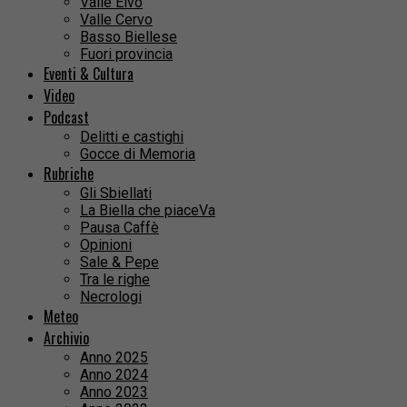
Valle Elvo
Valle Cervo
Basso Biellese
Fuori provincia
Eventi & Cultura
Video
Podcast
Delitti e castighi
Gocce di Memoria
Rubriche
Gli Sbiellati
La Biella che piaceVa
Pausa Caffè
Opinioni
Sale & Pepe
Tra le righe
Necrologi
Meteo
Archivio
Anno 2025
Anno 2024
Anno 2023