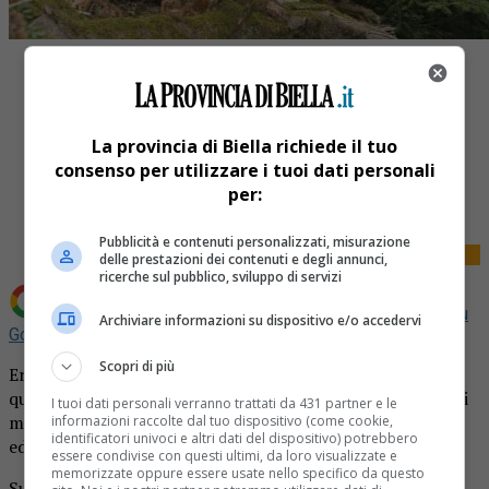
La provincia di Biella richiede il tuo
consenso per utilizzare i tuoi dati personali
Share
per:
Tweet
Pubblicità e contenuti personalizzati, misurazione
delle prestazioni dei contenuti e degli annunci,
ricerche sul pubblico, sviluppo di servizi
Aggiungi La Provincia di Biella come
Fonte preferita su
Archiviare informazioni su dispositivo e/o accedervi
Google
Scopri di più
Era a caccia con il suo cane, nei boschi di Pettinengo,
quando l’animale è stato aggredito e ucciso da due pastori
I tuoi dati personali verranno trattati da 431 partner e le
maremmani. L’uomo, di 62 anni, non è potuto intervenire
informazioni raccolte dal tuo dispositivo (come cookie,
identificatori univoci e altri dati del dispositivo) potrebbero
ed ha dovuto assistere alla terribile fine del suo segugio.
essere condivise con questi ultimi, da loro visualizzate e
memorizzate oppure essere usate nello specifico da questo
Sul posto sono intervenuti i carabinieri che svolgeranno