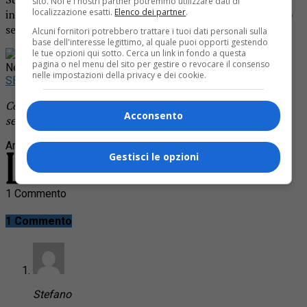
sito. Noi e i nostri partner potremmo utilizzare dati di
localizzazione esatti.
Elenco dei partner
.
indagini. A quanto pare, non è la prima volta che vengono
segnalati in zona questi due maremmani.
Alcuni fornitori potrebbero trattare i tuoi dati personali sulla
base dell'interesse legittimo, al quale puoi opporti gestendo
le tue opzioni qui sotto. Cerca un link in fondo a questa
Rimani aggiornato seguendoci su Google
pagina o nel menu del sito per gestire o revocare il consenso
News!
nelle impostazioni della privacy e dei cookie.
SEGUICI
Continua a leggere le notizie de
La Provincia di Biella
e
Acconsento
segui la nostra
pagina Facebook
Argomenti correlati:
cane ucciso
maremmano
Pettinengo
Gestisci le opzioni
1 Commento
1 Commento
Stefano