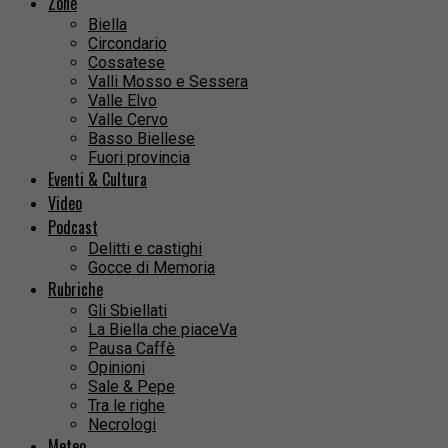
Zone
Biella
Circondario
Cossatese
Valli Mosso e Sessera
Valle Elvo
Valle Cervo
Basso Biellese
Fuori provincia
Eventi & Cultura
Video
Podcast
Delitti e castighi
Gocce di Memoria
Rubriche
Gli Sbiellati
La Biella che piaceVa
Pausa Caffè
Opinioni
Sale & Pepe
Tra le righe
Necrologi
Meteo