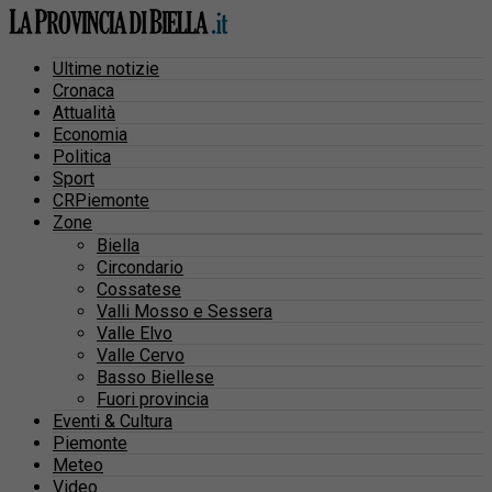
Ultime notizie
Cronaca
Attualità
Economia
Politica
Sport
CRPiemonte
Zone
Biella
Circondario
Cossatese
Valli Mosso e Sessera
Valle Elvo
Valle Cervo
Basso Biellese
Fuori provincia
Eventi & Cultura
Piemonte
Meteo
Video