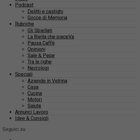
Podcast
Delitti e castighi
Gocce di Memoria
Rubriche
Gli Sbiellati
La Biella che piaceVa
Pausa Caffè
Opinioni
Sale & Pepe
Tra le righe
Necrologi
Speciali
Aziende in Vetrina
Casa
Cucina
Motori
Salute
Annunci Lavoro
Idee & Consigli
Seguici su