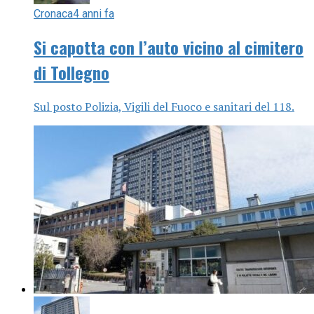
Cronaca
4 anni fa
Si capotta con l’auto vicino al cimitero
di Tollegno
Sul posto Polizia, Vigili del Fuoco e sanitari del 118.