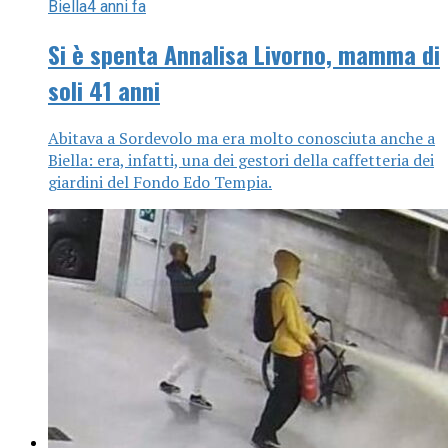
Biella
4 anni fa
Si è spenta Annalisa Livorno, mamma di
soli 41 anni
Abitava a Sordevolo ma era molto conosciuta anche a
Biella: era, infatti, una dei gestori della caffetteria dei
giardini del Fondo Edo Tempia.