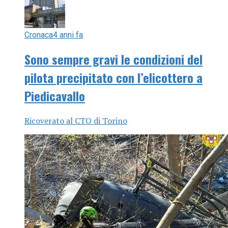
Cronaca
4 anni fa
Sono sempre gravi le condizioni del
pilota precipitato con l’elicottero a
Piedicavallo
Ricoverato al CTO di Torino