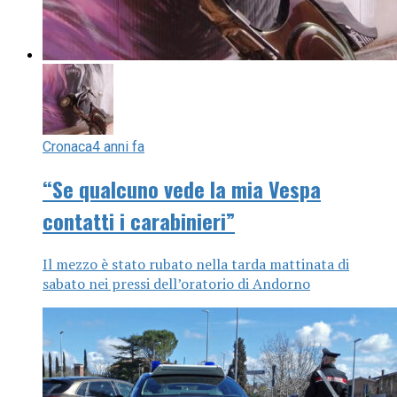
Cronaca
4 anni fa
“Se qualcuno vede la mia Vespa
contatti i carabinieri”
Il mezzo è stato rubato nella tarda mattinata di
sabato nei pressi dell’oratorio di Andorno