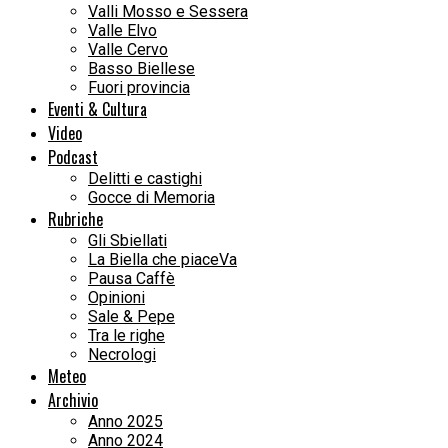
Valli Mosso e Sessera
Valle Elvo
Valle Cervo
Basso Biellese
Fuori provincia
Eventi & Cultura
Video
Podcast
Delitti e castighi
Gocce di Memoria
Rubriche
Gli Sbiellati
La Biella che piaceVa
Pausa Caffè
Opinioni
Sale & Pepe
Tra le righe
Necrologi
Meteo
Archivio
Anno 2025
Anno 2024