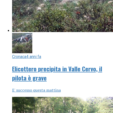
Cronaca
4 anni fa
Elicottero precipita in Valle Cervo, il
pilota è grave
E' successo questa mattina