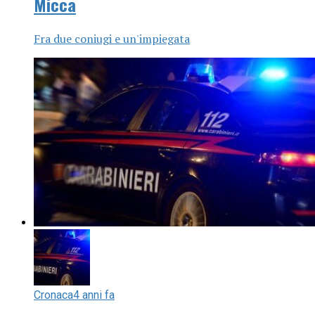
Micca
Fra due coniugi e un'impiegata
Cronaca
4 anni fa