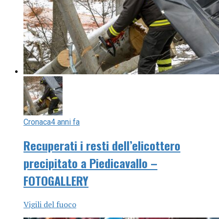
Cronaca
4 anni fa
Recuperati i resti dell’elicottero
precipitato a Piedicavallo –
FOTOGALLERY
Vigili del fuoco