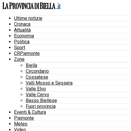
Ultime notizie
Cronaca
Attualità
Economia
Politica
Sport
CRPiemonte
Zone
Biella
Circondario
Cossatese
Valli Mosso e Sessera
Valle Elvo
Valle Cervo
Basso Biellese
Fuori provincia
Eventi & Cultura
Piemonte
Meteo
Video