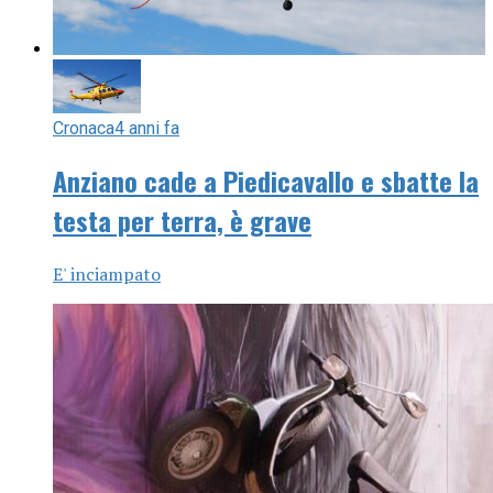
Cronaca
4 anni fa
Anziano cade a Piedicavallo e sbatte la
testa per terra, è grave
E' inciampato