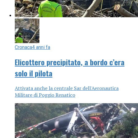
Cronaca
4 anni fa
Elicottero precipitato, a bordo c’era
solo il pilota
Attivata anche la centrale Sar dell'Aeronautica
Militare di Poggio Renatico