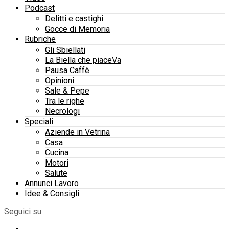
Podcast
Delitti e castighi
Gocce di Memoria
Rubriche
Gli Sbiellati
La Biella che piaceVa
Pausa Caffè
Opinioni
Sale & Pepe
Tra le righe
Necrologi
Speciali
Aziende in Vetrina
Casa
Cucina
Motori
Salute
Annunci Lavoro
Idee & Consigli
Seguici su