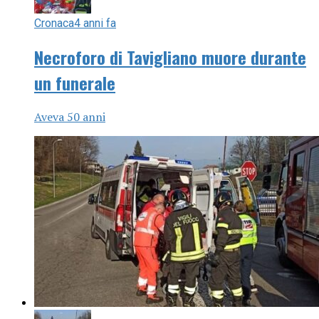
Cronaca
4 anni fa
Necroforo di Tavigliano muore durante
un funerale
Aveva 50 anni