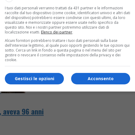
I tuoi dati personali verranno trattati da 431 partner e le informazioni
li
raccolte dal tuo dispositivo (come cookie, identificatori univoci e altri dati
del dispositivo) potrebbero essere condivise con questi ultimi, da loro
visualizzate e memorizzate oppure essere usate nello specifico da
questo sito. Noi e i nostri partner potremmo utilizzare dati di
localizzazione esatti.
Elenco dei partner
.
Alcuni fornitori potrebbero trattare i tuoi dati personali sulla base
dell'interesse legittimo, al quale puoi opporti gestendo le tue opzioni qui
sotto. Cerca un link in fondo a questa pagina o nel menu del sito per
gestire o revocare il consenso nelle impostazioni della privacy e dei
cookie.
Gestisci le opzioni
Acconsento
, aveva 96 anni