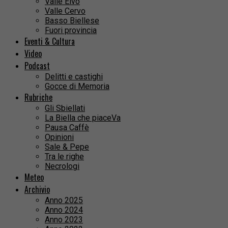
Valle Elvo
Valle Cervo
Basso Biellese
Fuori provincia
Eventi & Cultura
Video
Podcast
Delitti e castighi
Gocce di Memoria
Rubriche
Gli Sbiellati
La Biella che piaceVa
Pausa Caffè
Opinioni
Sale & Pepe
Tra le righe
Necrologi
Meteo
Archivio
Anno 2025
Anno 2024
Anno 2023