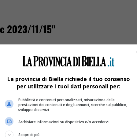
ne 2023/11/15"
La provincia di Biella richiede il tuo consenso
per utilizzare i tuoi dati personali per:
Pubblicità e contenuti personalizzati, misurazione delle
prestazioni dei contenuti e degli annunci, ricerche sul pubblico,
sviluppo di servizi
Archiviare informazioni su dispositivo e/o accedervi
enegal per limitare l’immigrazione di massa
Scopri di più