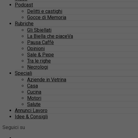
Podcast
Delitti e castighi
Gocce di Memoria
Rubriche
Gli Sbiellati
La Biella che piaceVa
Pausa Caffè
Opinioni
Sale & Pepe
Tra le righe
Necrologi
Speciali
Aziende in Vetrina
Casa
Cucina
Motori
Salute
Annunci Lavoro
Idee & Consigli
Seguici su