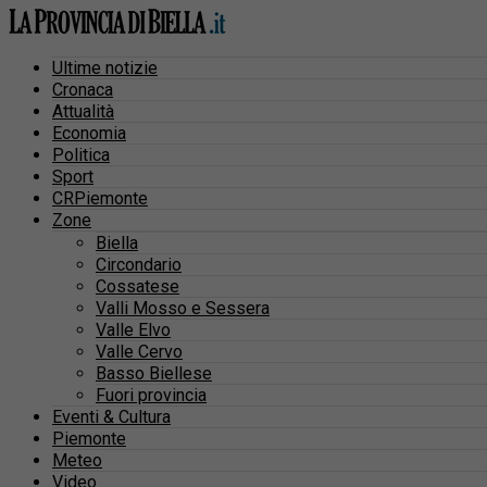
Ultime notizie
Cronaca
Attualità
Economia
Politica
Sport
CRPiemonte
Zone
Biella
Circondario
Cossatese
Valli Mosso e Sessera
Valle Elvo
Valle Cervo
Basso Biellese
Fuori provincia
Eventi & Cultura
Piemonte
Meteo
Video