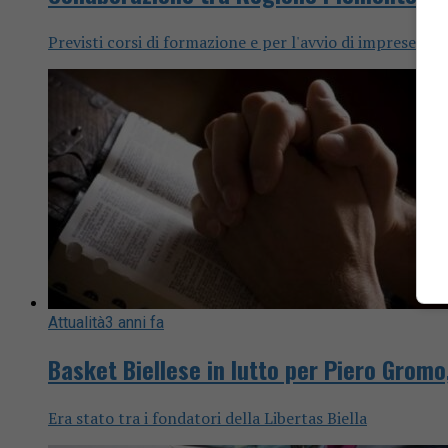
Previsti corsi di formazione e per l'avvio di imprese loca
Attualità
3 anni fa
Basket Biellese in lutto per Piero Gromo
Era stato tra i fondatori della Libertas Biella