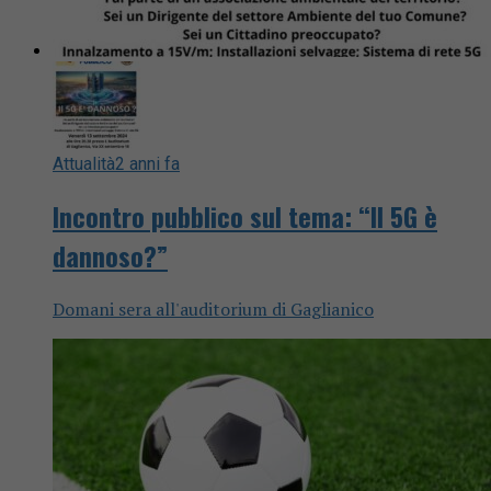
Attualità
2 anni fa
Incontro pubblico sul tema: “Il 5G è
dannoso?”
Domani sera all'auditorium di Gaglianico