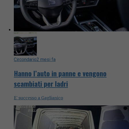
Circondario
2 mesi fa
Hanno l’auto in panne e vengono
scambiati per ladri
E' successo a Gaglianico