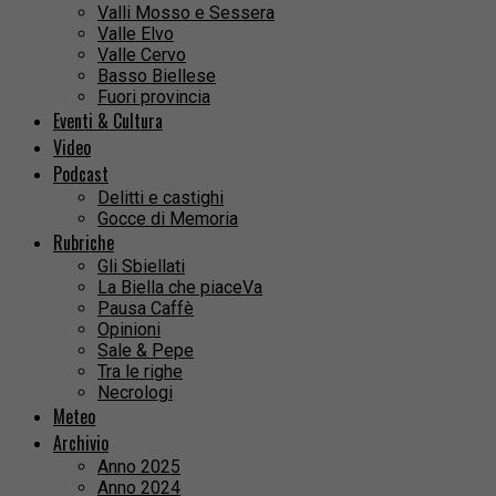
Valli Mosso e Sessera
Valle Elvo
Valle Cervo
Basso Biellese
Fuori provincia
Eventi & Cultura
Video
Podcast
Delitti e castighi
Gocce di Memoria
Rubriche
Gli Sbiellati
La Biella che piaceVa
Pausa Caffè
Opinioni
Sale & Pepe
Tra le righe
Necrologi
Meteo
Archivio
Anno 2025
Anno 2024