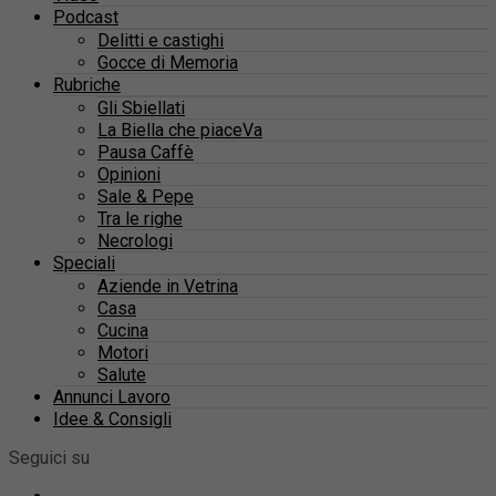
Podcast
Delitti e castighi
Gocce di Memoria
Rubriche
Gli Sbiellati
La Biella che piaceVa
Pausa Caffè
Opinioni
Sale & Pepe
Tra le righe
Necrologi
Speciali
Aziende in Vetrina
Casa
Cucina
Motori
Salute
Annunci Lavoro
Idee & Consigli
Seguici su