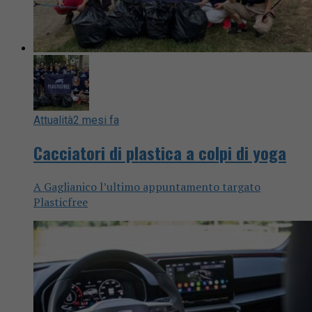
Attualità
2 mesi fa
Cacciatori di plastica a colpi di yoga
A Gaglianico l’ultimo appuntamento targato
Plasticfree