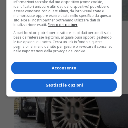
informazioni raccolte dal tuo dispositivo (come cookie,
identificatori univoci e altri dati del dispositivo) potrebbero
essere condivise con questi ultimi, da loro visualizzate e
memorizzate oppure essere usate nello specifico da questo
sito. Noi e i nostri partner potremmo utilizzare dati di
localizzazione esatti.
Elenco dei partner
.
Alcuni fornitori potrebbero trattare i tuoi dati personali sulla
base dell'interesse legittimo, al quale puoi opporti gestendo
le tue opzioni qui sotto. Cerca un link in fondo a questa
pagina o nel menu del sito per gestire o revocare il consenso
Biella
11 mesi fa
nelle impostazioni della privacy e dei cookie.
Biella piange Pasquale “Lino” Vullo,
Acconsento
morto a 70 anni
Gestisci le opzioni
Lascia i figli e gli adorati nipoti