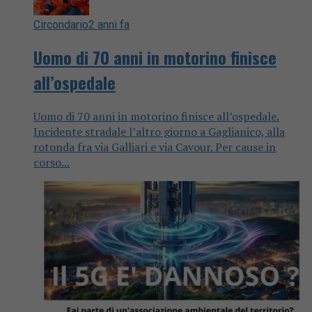
Circondario
2 anni fa
Uomo di 70 anni in motorino finisce
all’ospedale
Uomo di 70 anni in motorino finisce all’ospedale.
Incidente stradale l’altro giorno a Gaglianico, alla
rotonda fra via Galliari e via Cavour. Per cause in
corso...