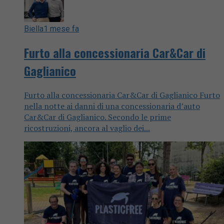
Biella
1 mese fa
Furto alla concessionaria Car&Car di
Gaglianico
Furto alla concessionaria Car&Car di Gaglianico Furto
nella notte ai danni di una concessionaria d’auto
Car&Car di Gaglianico. Secondo le prime
ricostruzioni, ancora al vaglio dei...