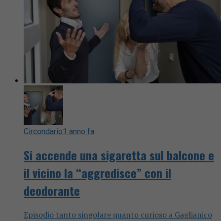
Circondario
1 anno fa
Si accende una sigaretta sul balcone e
il vicino la “aggredisce” con il
deodorante
Episodio tanto singolare quanto curioso a Gaglianico