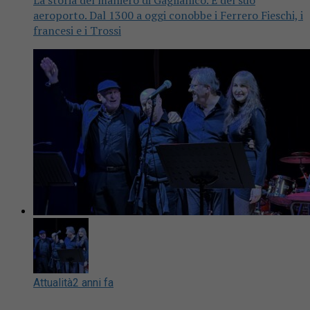
La storia del maniero di Gaglianico. E del suo
aeroporto. Dal 1300 a oggi conobbe i Ferrero Fieschi, i
francesi e i Trossi
Attualità
2 anni fa