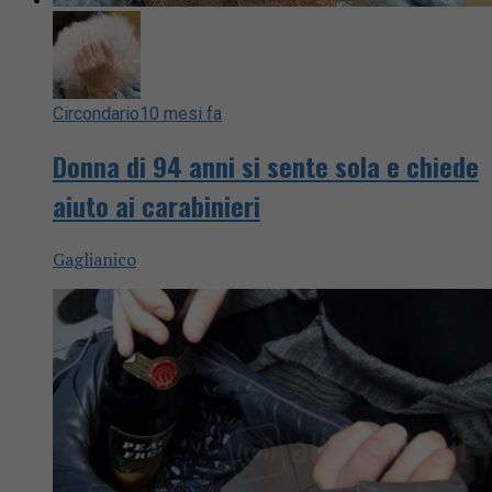
Circondario
10 mesi fa
Donna di 94 anni si sente sola e chiede
aiuto ai carabinieri
Gaglianico