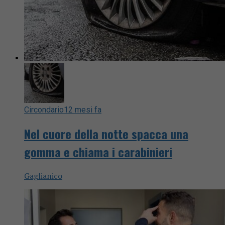
Circondario
12 mesi fa
Nel cuore della notte spacca una
gomma e chiama i carabinieri
Gaglianico