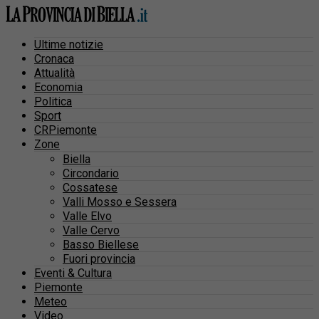
Ultime notizie
Cronaca
Attualità
Economia
Politica
Sport
CRPiemonte
Zone
Biella
Circondario
Cossatese
Valli Mosso e Sessera
Valle Elvo
Valle Cervo
Basso Biellese
Fuori provincia
Eventi & Cultura
Piemonte
Meteo
Video