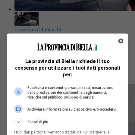
Circondario
11 mesi fa
Furto al supermercato, due donne
rubano alcolici per oltre 200 euro
La provincia di Biella richiede il tuo
consenso per utilizzare i tuoi dati personali
I carabinieri indagano sul colpo messo a segno a
per:
Gaglianico
Pubblicità e contenuti personalizzati, misurazione
delle prestazioni dei contenuti e degli annunci,
ricerche sul pubblico, sviluppo di servizi
Archiviare informazioni su dispositivo e/o accedervi
Scopri di più
I tuoi dati personali verranno trattati da 431 partner e le