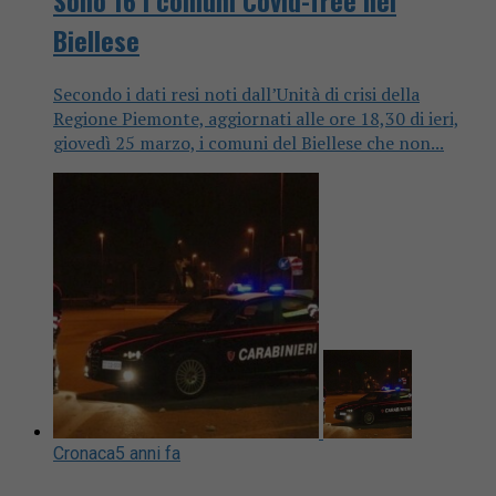
Biellese
Secondo i dati resi noti dall’Unità di crisi della
Regione Piemonte, aggiornati alle ore 18,30 di ieri,
giovedì 25 marzo, i comuni del Biellese che non...
Cronaca
5 anni fa