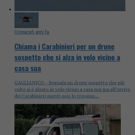
Cronaca
5 anni fa
Chiama i Carabinieri per un drone
sospetto che si alza in volo vicino a
casa sua
GAGLIANICO – Segnala un drone sospetto che più
volte si è alzato in volo vicino a casa sua ma all’arrivo
dei Carabinieri questi non lo trovano....