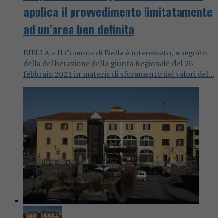
applica il provvedimento limitatamente
ad un’area ben definita
BIELLA – Il Comune di Biella è interessato, a seguito
della deliberazione della giunta Regionale del 26
febbraio 2021 in materia di sforamento dei valori del...