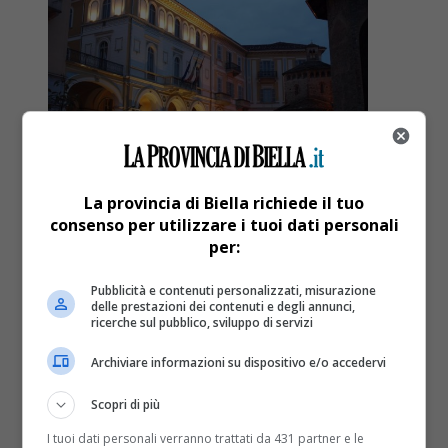
La provincia di Biella richiede il tuo
consenso per utilizzare i tuoi dati personali
per:
Attualità
5 anni fa
Pubblicità e contenuti personalizzati, misurazione
delle prestazioni dei contenuti e degli annunci,
Biella, rimarremo in zona rossa fino a
ricerche sul pubblico, sviluppo di servizi
domenica 11 aprile
Archiviare informazioni su dispositivo e/o accedervi
Scopri di più
BIELLA – Il Piemonte, e di conseguenza anche il
Biellese, rimarrà in zona rossa almeno fino a
I tuoi dati personali verranno trattati da 431 partner e le