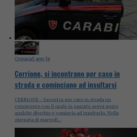
Cronaca
5 anni fa
Cerrione, si incontrano per caso in
strada e cominciano ad insultarsi
CERRIONE – Incontra per caso in strada un
conoscente con il quale in passato aveva avuto
qualche diverbio e comincia ad insultarlo. Nella
giornata di martedì...