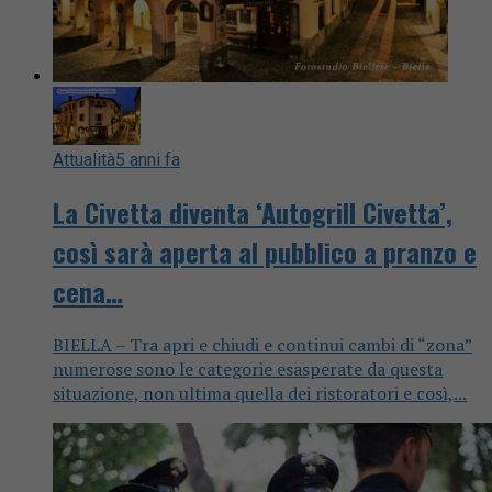
Attualità
5 anni fa
La Civetta diventa ‘Autogrill Civetta’,
così sarà aperta al pubblico a pranzo e
cena…
BIELLA – Tra apri e chiudi e continui cambi di “zona”
numerose sono le categorie esasperate da questa
situazione, non ultima quella dei ristoratori e così,...