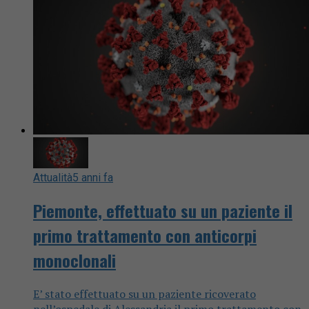
Attualità
5 anni fa
Piemonte, effettuato su un paziente il
primo trattamento con anticorpi
monoclonali
E’ stato effettuato su un paziente ricoverato
nell’ospedale di Alessandria il primo trattamento con