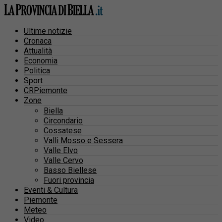
Ultime notizie
Cronaca
Attualità
Economia
Politica
Sport
CRPiemonte
Zone
Biella
Circondario
Cossatese
Valli Mosso e Sessera
Valle Elvo
Valle Cervo
Basso Biellese
Fuori provincia
Eventi & Cultura
Piemonte
Meteo
Video