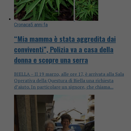
Cronaca
5 anni fa
“Mia mamma è stata aggredita dai
conviventi”, Polizia va a casa della
donna e scopre una serra
BIELLA – Il 19 marzo, alle ore 17, è arrivata alla Sala
Operativa della Questura di Biella una richiesta
d’aiuto. In particolare un signore, che chiama...