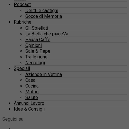
Podcast
Delitti e castighi
Gocce di Memoria
Rubriche
Gli Sbiellati
La Biella che piaceVa
Pausa Caffè
Opinioni
Sale & Pepe
Tra le righe
Necrologi
Speciali
Aziende in Vetrina
Casa
Cucina
Motori
Salute
Annunci Lavoro
Idee & Consigli
Seguici su