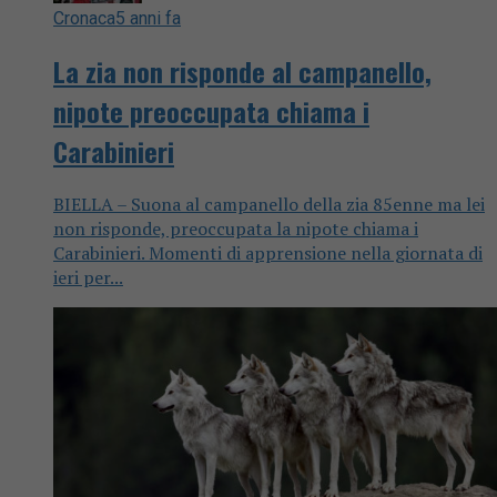
Cronaca
5 anni fa
La zia non risponde al campanello,
nipote preoccupata chiama i
Carabinieri
BIELLA – Suona al campanello della zia 85enne ma lei
non risponde, preoccupata la nipote chiama i
Carabinieri. Momenti di apprensione nella giornata di
ieri per...