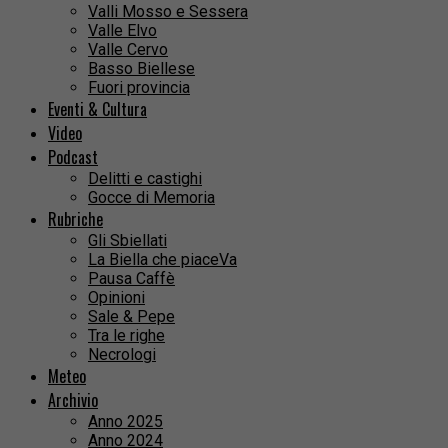
Valli Mosso e Sessera
Valle Elvo
Valle Cervo
Basso Biellese
Fuori provincia
Eventi & Cultura
Video
Podcast
Delitti e castighi
Gocce di Memoria
Rubriche
Gli Sbiellati
La Biella che piaceVa
Pausa Caffè
Opinioni
Sale & Pepe
Tra le righe
Necrologi
Meteo
Archivio
Anno 2025
Anno 2024