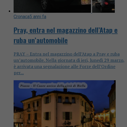
Cronaca
5 anni fa
Pray, entra nel magazzino dell’Atap e
ruba un’automobile
PRAY – Entra nel magazzino dell’Atap a Pray e ruba
un’automobile. Nella giornata di ieri, lunedì 29 marzo,
è arrivata una segnalazione alle Forze dell’Ordine
per...