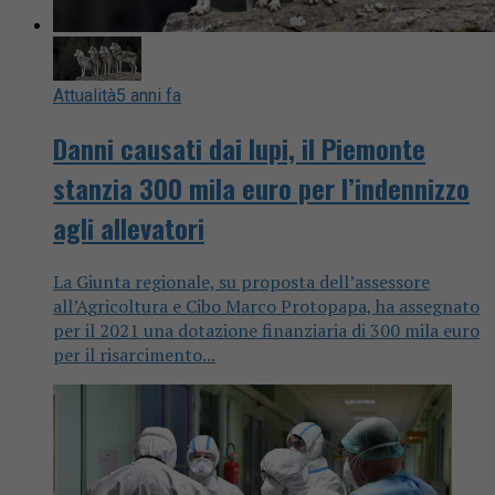
Attualità
5 anni fa
Danni causati dai lupi, il Piemonte
stanzia 300 mila euro per l’indennizzo
agli allevatori
La Giunta regionale, su proposta dell’assessore
all’Agricoltura e Cibo Marco Protopapa, ha assegnato
per il 2021 una dotazione finanziaria di 300 mila euro
per il risarcimento...