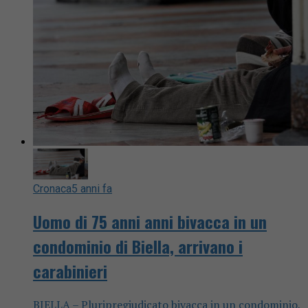
Cronaca
5 anni fa
Uomo di 75 anni anni bivacca in un
condominio di Biella, arrivano i
carabinieri
BIELLA – Pluripregiudicato bivacca in un condominio,