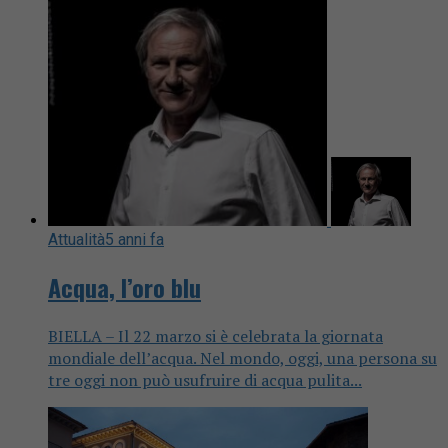
Attualità
5 anni fa
Acqua, l’oro blu
BIELLA – Il 22 marzo si è celebrata la giornata
mondiale dell’acqua. Nel mondo, oggi, una persona su
tre oggi non può usufruire di acqua pulita...