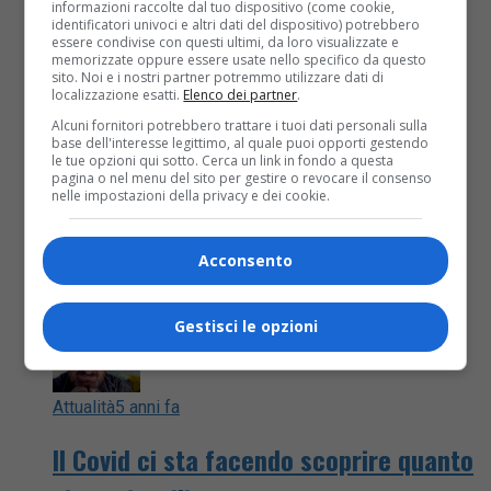
domenica 11 aprile, a dichiaralo oggi, nell’ormai
informazioni raccolte dal tuo dispositivo (come cookie,
identificatori univoci e altri dati del dispositivo) potrebbero
consueta diretta...
essere condivise con questi ultimi, da loro visualizzate e
memorizzate oppure essere usate nello specifico da questo
sito. Noi e i nostri partner potremmo utilizzare dati di
localizzazione esatti.
Elenco dei partner
.
Alcuni fornitori potrebbero trattare i tuoi dati personali sulla
base dell'interesse legittimo, al quale puoi opporti gestendo
le tue opzioni qui sotto. Cerca un link in fondo a questa
pagina o nel menu del sito per gestire o revocare il consenso
nelle impostazioni della privacy e dei cookie.
Acconsento
Gestisci le opzioni
Attualità
5 anni fa
Il Covid ci sta facendo scoprire quanto