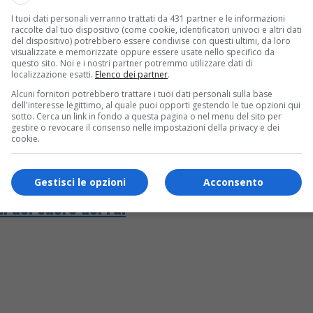
I tuoi dati personali verranno trattati da 431 partner e le informazioni
raccolte dal tuo dispositivo (come cookie, identificatori univoci e altri dati
del dispositivo) potrebbero essere condivise con questi ultimi, da loro
visualizzate e memorizzate oppure essere usate nello specifico da
questo sito. Noi e i nostri partner potremmo utilizzare dati di
localizzazione esatti.
Elenco dei partner
.
Alcuni fornitori potrebbero trattare i tuoi dati personali sulla base
dell'interesse legittimo, al quale puoi opporti gestendo le tue opzioni qui
sotto. Cerca un link in fondo a questa pagina o nel menu del sito per
gestire o revocare il consenso nelle impostazioni della privacy e dei
cookie.
Gestisci le opzioni
Acconsento
i del cuore del Fai