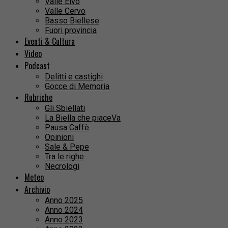
Valle Elvo
Valle Cervo
Basso Biellese
Fuori provincia
Eventi & Cultura
Video
Podcast
Delitti e castighi
Gocce di Memoria
Rubriche
Gli Sbiellati
La Biella che piaceVa
Pausa Caffè
Opinioni
Sale & Pepe
Tra le righe
Necrologi
Meteo
Archivio
Anno 2025
Anno 2024
Anno 2023