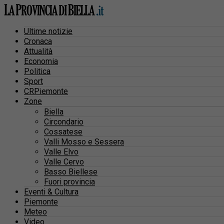
Ultime notizie
Cronaca
Attualità
Economia
Politica
Sport
CRPiemonte
Zone
Biella
Circondario
Cossatese
Valli Mosso e Sessera
Valle Elvo
Valle Cervo
Basso Biellese
Fuori provincia
Eventi & Cultura
Piemonte
Meteo
Video