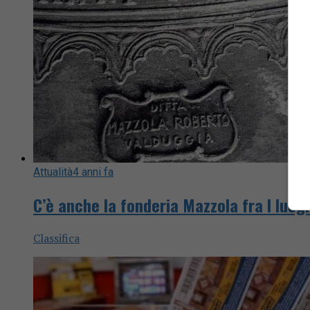
Attualità
4 anni fa
C’è anche la fonderia Mazzola fra I luogh
Classifica