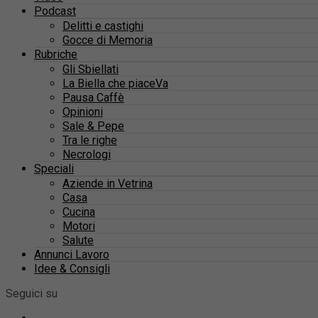
Podcast
Delitti e castighi
Gocce di Memoria
Rubriche
Gli Sbiellati
La Biella che piaceVa
Pausa Caffè
Opinioni
Sale & Pepe
Tra le righe
Necrologi
Speciali
Aziende in Vetrina
Casa
Cucina
Motori
Salute
Annunci Lavoro
Idee & Consigli
Seguici su