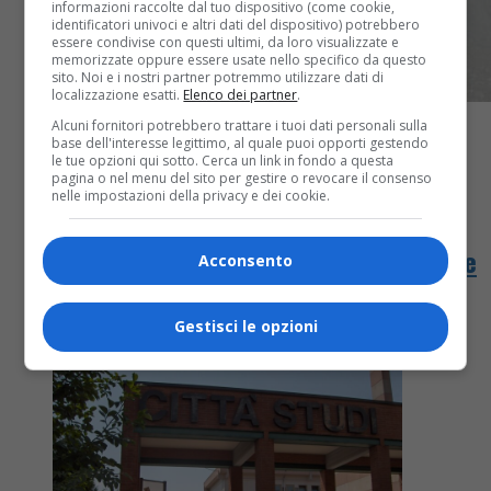
informazioni raccolte dal tuo dispositivo (come cookie,
identificatori univoci e altri dati del dispositivo) potrebbero
essere condivise con questi ultimi, da loro visualizzate e
memorizzate oppure essere usate nello specifico da questo
sito. Noi e i nostri partner potremmo utilizzare dati di
localizzazione esatti.
Elenco dei partner
.
Alcuni fornitori potrebbero trattare i tuoi dati personali sulla
base dell'interesse legittimo, al quale puoi opporti gestendo
le tue opzioni qui sotto. Cerca un link in fondo a questa
pagina o nel menu del sito per gestire o revocare il consenso
nelle impostazioni della privacy e dei cookie.
Cronaca
4 anni fa
Cadavere di donna trovato in un canale
Acconsento
Macabro ritrovamento da parte dei vigili del fuoco.
Gestisci le opzioni