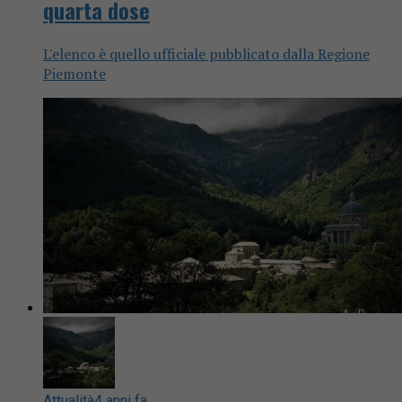
quarta dose
L'elenco è quello ufficiale pubblicato dalla Regione
Piemonte
Attualità
4 anni fa