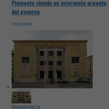
Piemonte chiede un intervento urgente
del governo
Peste suina
Attualità
4 anni fa