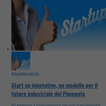
Attualità
4 anni fa
Start up innovative, un modello per il
futuro industriale del Piemonte
43 ammesse a finanziamento per uno stanziamento