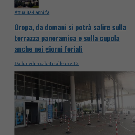
Attualità
4 anni fa
Oropa, da domani si potrà salire sulla
terrazza panoramica e sulla cupola
anche nei giorni feriali
Da lunedì a sabato alle ore 15