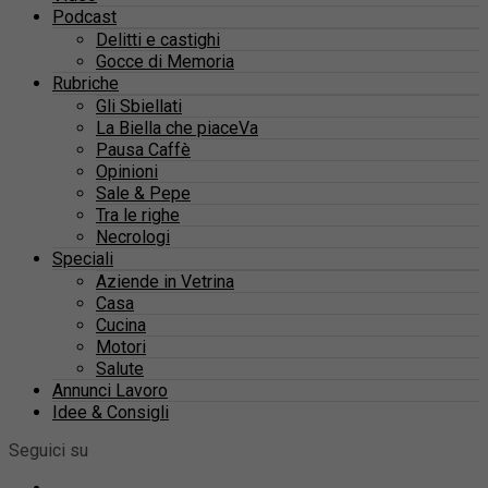
Podcast
Delitti e castighi
Gocce di Memoria
Rubriche
Gli Sbiellati
La Biella che piaceVa
Pausa Caffè
Opinioni
Sale & Pepe
Tra le righe
Necrologi
Speciali
Aziende in Vetrina
Casa
Cucina
Motori
Salute
Annunci Lavoro
Idee & Consigli
Seguici su