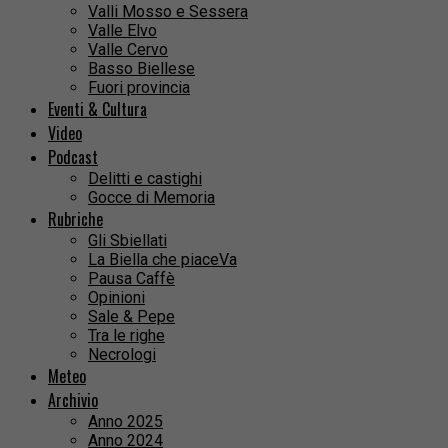
Valli Mosso e Sessera
Valle Elvo
Valle Cervo
Basso Biellese
Fuori provincia
Eventi & Cultura
Video
Podcast
Delitti e castighi
Gocce di Memoria
Rubriche
Gli Sbiellati
La Biella che piaceVa
Pausa Caffè
Opinioni
Sale & Pepe
Tra le righe
Necrologi
Meteo
Archivio
Anno 2025
Anno 2024