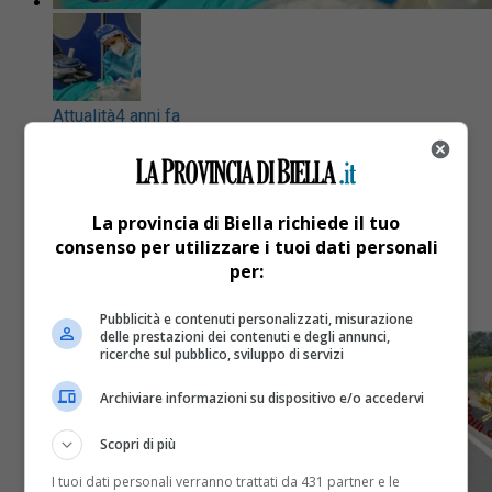
Attualità
4 anni fa
Covid Piemonte: tasso di positività al
19,8%, ricoveri in crescita, due
La provincia di Biella richiede il tuo
decessi
consenso per utilizzare i tuoi dati personali
per:
ll Bollettino
Pubblicità e contenuti personalizzati, misurazione
delle prestazioni dei contenuti e degli annunci,
ricerche sul pubblico, sviluppo di servizi
Archiviare informazioni su dispositivo e/o accedervi
Scopri di più
I tuoi dati personali verranno trattati da 431 partner e le