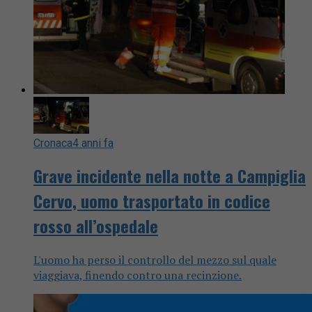
Cronaca
4 anni fa
Grave incidente nella notte a Campiglia
Cervo, uomo trasportato in codice
rosso all’ospedale
L'uomo ha perso il controllo del mezzo sul quale
viaggiava, finendo contro una recinzione.