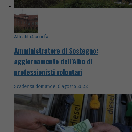
Attualità
4 anni fa
Amministratore di Sostegno:
aggiornamento dell’Albo di
professionisti volontari
Scadenza domande: 6 agosto 2022