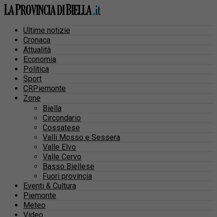
Ultime notizie
Cronaca
Attualità
Economia
Politica
Sport
CRPiemonte
Zone
Biella
Circondario
Cossatese
Valli Mosso e Sessera
Valle Elvo
Valle Cervo
Basso Biellese
Fuori provincia
Eventi & Cultura
Piemonte
Meteo
Video