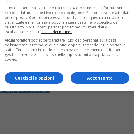
I tuoi dati personali verranno trattati da 431 partner e le informazioni
raccolte dal tuo dispositivo (come cookie, identificatori univoci e altri dati
del dispositivo) potrebbero essere condivise con questi ultimi, da loro
visualizzate e memorizzate oppure essere usate nello specifico da
questo sito. Noi e i nostri partner potremmo utilizzare dati di
localizzazione esatti.
Elenco dei partner
.
Alcuni fornitori potrebbero trattare i tuoi dati personali sulla base
dell'interesse legittimo, al quale puoi opporti gestendo le tue opzioni qui
sotto. Cerca un link in fondo a questa pagina o nel menu del sito per
gestire o revocare il consenso nelle impostazioni della privacy e dei
cookie.
Gestisci le opzioni
Acconsento
di via Galimberti