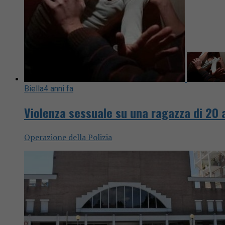
Biella
4 anni fa
Violenza sessuale su una ragazza di 20 a
Operazione della Polizia