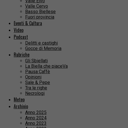
Valle Elvo
Valle Cervo
Basso Biellese
Fuori provincia
Eventi & Cultura
Video
Podcast
Delitti e castighi
Gocce di Memoria
Rubriche
Gli Sbiellati
La Biella che piaceVa
Pausa Caffè
Opinioni
Sale & Pepe
Tra le righe
Necrologi
Meteo
Archivio
Anno 2025
Anno 2024
Anno 2023