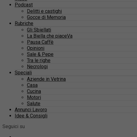
Podcast
Delitti e castighi
Gocce di Memoria
Rubriche
Gli Sbiellati
La Biella che piaceVa
Pausa Caffè
Opinioni
Sale & Pepe
Tra le righe
Necrologi
Speciali
Aziende in Vetrina
Casa
Cucina
Motori
Salute
Annunci Lavoro
Idee & Consigli
Seguici su