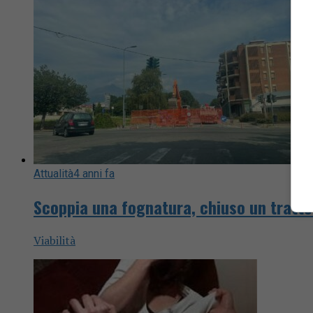
Attualità
4 anni fa
Scoppia una fognatura, chiuso un tratto 
Viabilità