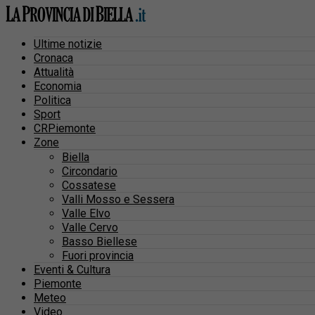
Ultime notizie
Cronaca
Attualità
Economia
Politica
Sport
CRPiemonte
Zone
Biella
Circondario
Cossatese
Valli Mosso e Sessera
Valle Elvo
Valle Cervo
Basso Biellese
Fuori provincia
Eventi & Cultura
Piemonte
Meteo
Video