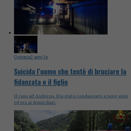
Cronaca
2 anni fa
Suicida l’uomo che tentò di bruciare la
fidanzata e il figlio
Il caso ad Andorno. Era stato condannato a nove anni
ed era ai domiciliari.