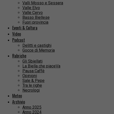
Valli Mosso e Sessera
Valle Elvo
Valle Cervo
Basso Biellese
Fuori provincia
Eventi & Cultura
Video
Podcast
Delitti e castighi
Gocce di Memoria
Rubriche
Gli Sbiellati
La Biella che piaceVa
Pausa Caffè
Opinioni
Sale & Pepe
Tra le righe
Necrologi
Meteo
Archivio
Anno 2025
Anno 2024