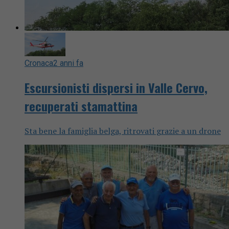
Cronaca
2 anni fa
Escursionisti dispersi in Valle Cervo,
recuperati stamattina
Sta bene la famiglia belga, ritrovati grazie a un drone