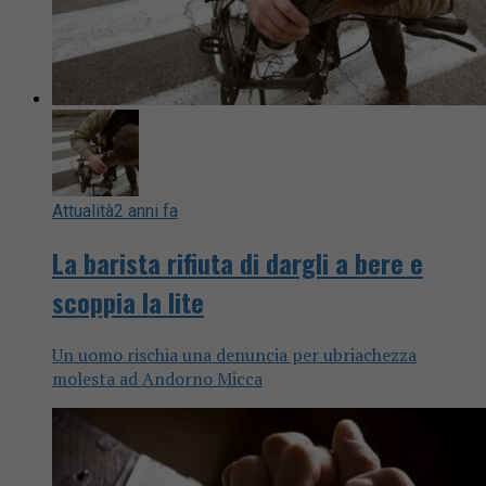
Attualità
2 anni fa
La barista rifiuta di dargli a bere e
scoppia la lite
Un uomo rischia una denuncia per ubriachezza
molesta ad Andorno Micca