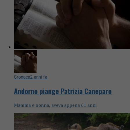
Cronaca
2 anni fa
Andorno piange Patrizia Caneparo
Mamma e nonna, aveva appena 61 anni