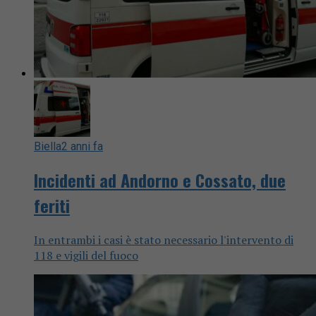
Biella
2 anni fa
Incidenti ad Andorno e Cossato, due
feriti
In entrambi i casi è stato necessario l'intervento di
118 e vigili del fuoco