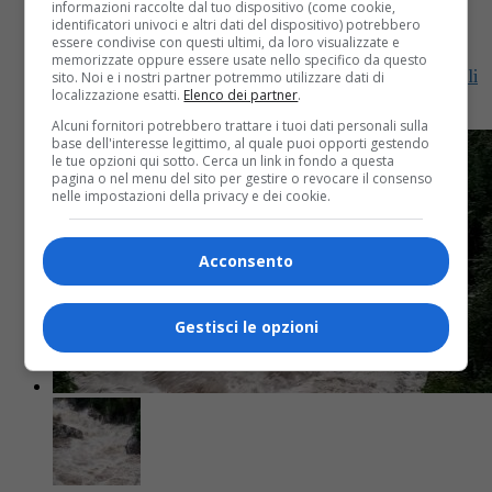
informazioni raccolte dal tuo dispositivo (come cookie,
identificatori univoci e altri dati del dispositivo) potrebbero
essere condivise con questi ultimi, da loro visualizzate e
Tragedia a Piedicavallo, muore a 36 anni. Dolore e
memorizzate oppure essere usate nello specifico da questo
sgomento a Piedicavallo dove un giovane uomo di soli
sito. Noi e i nostri partner potremmo utilizzare dati di
localizzazione esatti.
Elenco dei partner
.
36 anni è stato trovato senza vita nella...
Alcuni fornitori potrebbero trattare i tuoi dati personali sulla
base dell'interesse legittimo, al quale puoi opporti gestendo
le tue opzioni qui sotto. Cerca un link in fondo a questa
pagina o nel menu del sito per gestire o revocare il consenso
nelle impostazioni della privacy e dei cookie.
Acconsento
Gestisci le opzioni