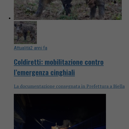
Attualità
2 anni fa
Coldiretti: mobilitazione contro
l’emergenza cinghiali
La documentazione consegnata in Prefettura a Biella