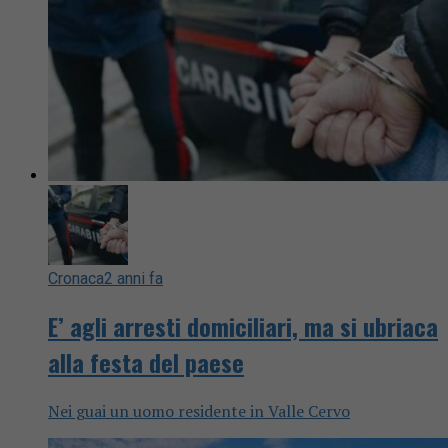
Cronaca
2 anni fa
E’ agli arresti domiciliari, ma si ubriaca
alla festa del paese
Nei guai un uomo residente in Valle Cervo