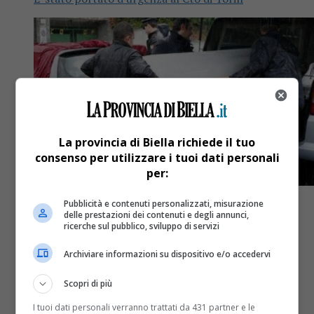
La provincia di Biella richiede il tuo
consenso per utilizzare i tuoi dati personali
per:
Pubblicità e contenuti personalizzati, misurazione
delle prestazioni dei contenuti e degli annunci,
ricerche sul pubblico, sviluppo di servizi
Cronaca
2 anni fa
Archiviare informazioni su dispositivo e/o accedervi
Tragedia a Piedicavallo, muore a 36
Scopri di più
anni
I tuoi dati personali verranno trattati da 431 partner e le