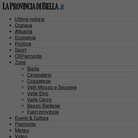
Ultime notizie
Cronaca
Attualità
Economia
Politica
Sport
CRPiemonte
Zone
Biella
Circondario
Cossatese
Valli Mosso e Sessera
Valle Elvo
Valle Cervo
Basso Biellese
Fuori provincia
Eventi & Cultura
Piemonte
Meteo
Video