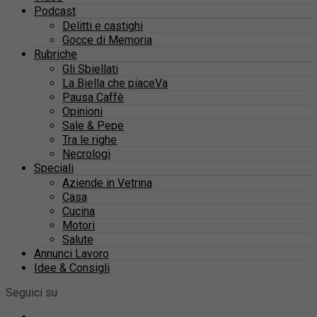
Podcast
Delitti e castighi
Gocce di Memoria
Rubriche
Gli Sbiellati
La Biella che piaceVa
Pausa Caffè
Opinioni
Sale & Pepe
Tra le righe
Necrologi
Speciali
Aziende in Vetrina
Casa
Cucina
Motori
Salute
Annunci Lavoro
Idee & Consigli
Seguici su