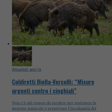
Attualità
2 anni fa
Coldiretti Biella-Vercelli: “Misure
urgenti contro i cinghiali”
Non c’è più tempo da perdere per sostenere le
imprese suinicole e preservare l’incolumità dei