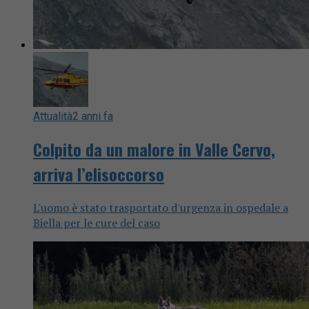
Attualità
2 anni fa
Colpito da un malore in Valle Cervo,
arriva l’elisoccorso
L'uomo è stato trasportato d'urgenza in ospedale a
Biella per le cure del caso