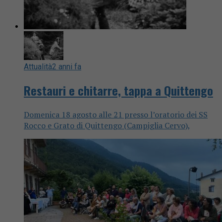
Attualità
2 anni fa
Restauri e chitarre, tappa a Quittengo
Domenica 18 agosto alle 21 presso l’oratorio dei SS
Rocco e Grato di Quittengo (Campiglia Cervo),