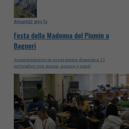
Attualità
2 anni fa
Festa della Madonna del Piumin a
Bagneri
Appuntamento in programma domenica 15
settembre con messa, pranzo e canti