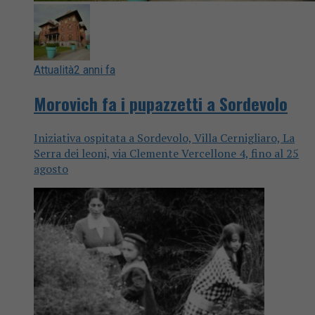
Attualità
2 anni fa
Morovich fa i pupazzetti a Sordevolo
Iniziativa ospitata a Sordevolo, Villa Cernigliaro, La
Serra dei leoni, via Clemente Vercellone 4, fino al 25
agosto