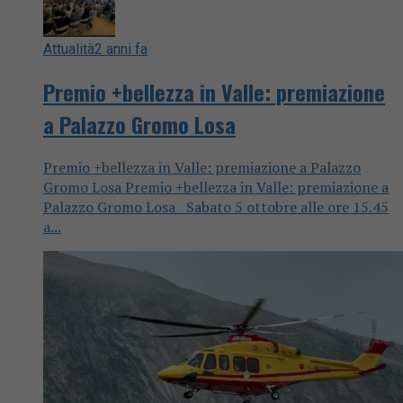
Attualità
2 anni fa
Premio +bellezza in Valle: premiazione
a Palazzo Gromo Losa
Premio +bellezza in Valle: premiazione a Palazzo
Gromo Losa Premio +bellezza in Valle: premiazione a
Palazzo Gromo Losa Sabato 5 ottobre alle ore 15.45
a...