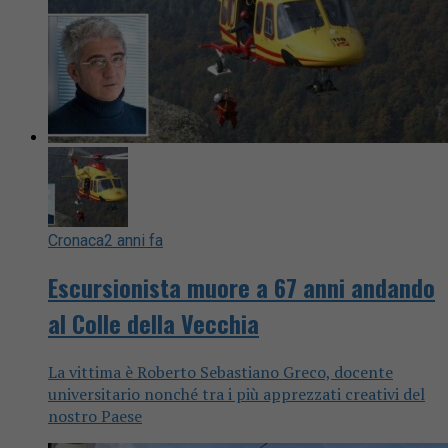
Cronaca
2 anni fa
Escursionista muore a 67 anni andando
al Colle della Vecchia
La vittima è Roberto Sebastiano Greco, docente
universitario nonché tra i più apprezzati creativi del
nostro Paese