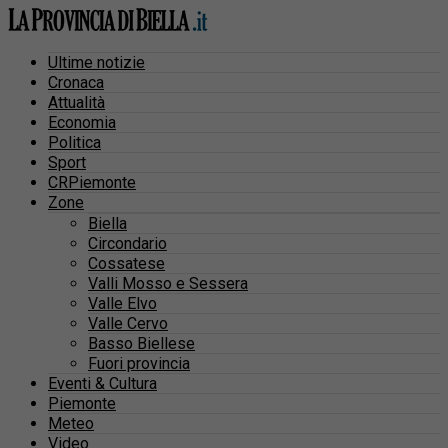
Ultime notizie
Cronaca
Attualità
Economia
Politica
Sport
CRPiemonte
Zone
Biella
Circondario
Cossatese
Valli Mosso e Sessera
Valle Elvo
Valle Cervo
Basso Biellese
Fuori provincia
Eventi & Cultura
Piemonte
Meteo
Video