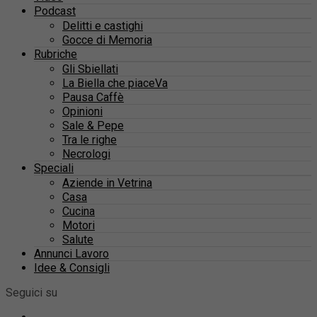
Podcast
Delitti e castighi
Gocce di Memoria
Rubriche
Gli Sbiellati
La Biella che piaceVa
Pausa Caffè
Opinioni
Sale & Pepe
Tra le righe
Necrologi
Speciali
Aziende in Vetrina
Casa
Cucina
Motori
Salute
Annunci Lavoro
Idee & Consigli
Seguici su