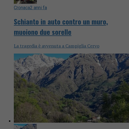
Cronaca
2 anni fa
Schianto in auto contro un muro,
muoiono due sorelle
La tragedia è avvenuta a Campiglia Cervo