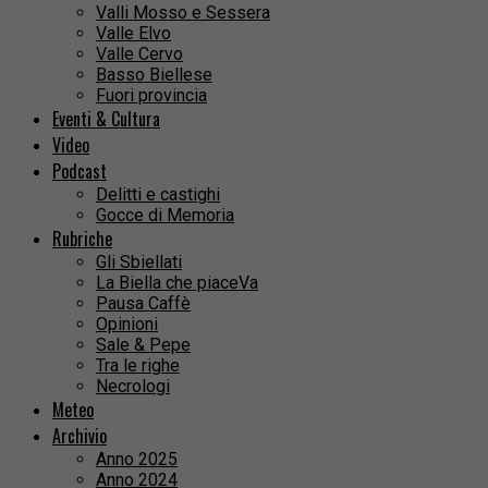
Valli Mosso e Sessera
Valle Elvo
Valle Cervo
Basso Biellese
Fuori provincia
Eventi & Cultura
Video
Podcast
Delitti e castighi
Gocce di Memoria
Rubriche
Gli Sbiellati
La Biella che piaceVa
Pausa Caffè
Opinioni
Sale & Pepe
Tra le righe
Necrologi
Meteo
Archivio
Anno 2025
Anno 2024