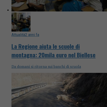
Attualità
2 anni fa
La Regione aiuta le scuole di
montagna: 20mila euro nel Biellese
Da domani si ritorna sui banchi di scuola