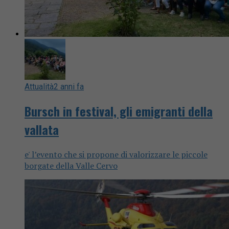
Attualità
2 anni fa
Bursch in festival, gli emigranti della
vallata
e' l’evento che si propone di valorizzare le piccole
borgate della Valle Cervo