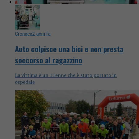
Cronaca
2 anni fa
Auto colpisce una bici e non presta
soccorso al ragazzino
La vittima è un 11enne che è stato portato in
ospedale