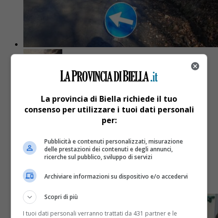
Attualità
2 anni fa
La provincia di Biella richiede il tuo
consenso per utilizzare i tuoi dati personali
Galleria Rosazza: l’obiettivo è la
per:
riapertura entro l’estate 2025
Pubblicità e contenuti personalizzati, misurazione
delle prestazioni dei contenuti e degli annunci,
ricerche sul pubblico, sviluppo di servizi
La risistemazione della strada è uno dei lavori più
impegnativi da parte dell’amministrazione
Archiviare informazioni su dispositivo e/o accedervi
provinciale
Scopri di più
I tuoi dati personali verranno trattati da 431 partner e le