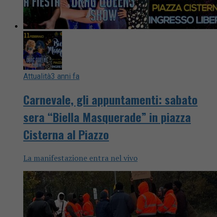
Attualità
3 anni fa
Carnevale, gli appuntamenti: sabato
sera “Biella Masquerade” in piazza
Cisterna al Piazzo
La manifestazione entra nel vivo