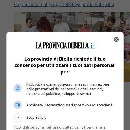
Organizzata dal gruppo Biellesi per la Palestina
La provincia di Biella richiede il tuo
consenso per utilizzare i tuoi dati personali
per:
Pubblicità e contenuti personalizzati, misurazione
delle prestazioni dei contenuti e degli annunci,
ricerche sul pubblico, sviluppo di servizi
Archiviare informazioni su dispositivo e/o accedervi
Attualità
3 anni fa
Scopri di più
Dopo tre anni di assenza a Zimone
I tuoi dati personali verranno trattati da 431 partner e le