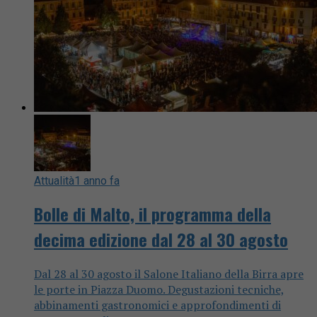
Attualità
1 anno fa
Bolle di Malto, il programma della
decima edizione dal 28 al 30 agosto
Dal 28 al 30 agosto il Salone Italiano della Birra apre
le porte in Piazza Duomo. Degustazioni tecniche,
abbinamenti gastronomici e approfondimenti di