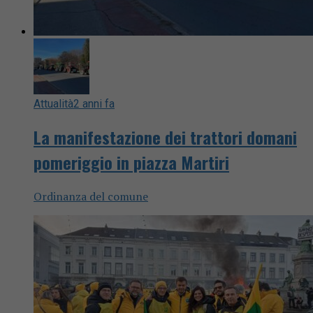
Attualità
2 anni fa
La manifestazione dei trattori domani
pomeriggio in piazza Martiri
Ordinanza del comune