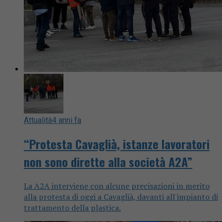
Attualità
4 anni fa
“Protesta Cavaglià, istanze lavoratori
non sono dirette alla società A2A”
La A2A interviene con alcune precisazioni in merito
alla protesta di oggi a Cavaglià, davanti all'impianto di
trattamento della plastica.