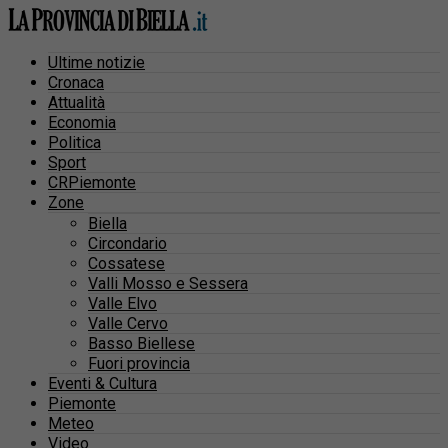
Ultime notizie
Cronaca
Attualità
Economia
Politica
Sport
CRPiemonte
Zone
Biella
Circondario
Cossatese
Valli Mosso e Sessera
Valle Elvo
Valle Cervo
Basso Biellese
Fuori provincia
Eventi & Cultura
Piemonte
Meteo
Video