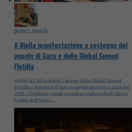
Biella
11 mesi fa
A Biella manifestazione a sostegno del
popolo di Gaza e della Global Sumud
Flotilla
Anche la Cgil sostiene l'azione della Global Sumud
Flotilla e denuncia il blocco navale imposto a Gaza dal
2008. «Vogliamo canali umanitari indipendenti dietro
l’egida dell’Onu»,...