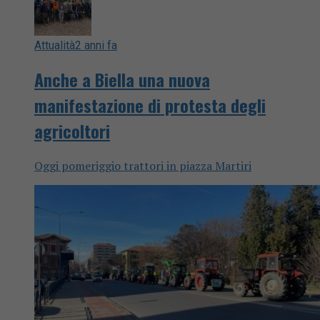
Attualità
2 anni fa
Anche a Biella una nuova
manifestazione di protesta degli
agricoltori
Oggi pomeriggio trattori in piazza Martiri