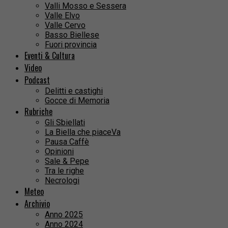
Valli Mosso e Sessera
Valle Elvo
Valle Cervo
Basso Biellese
Fuori provincia
Eventi & Cultura
Video
Podcast
Delitti e castighi
Gocce di Memoria
Rubriche
Gli Sbiellati
La Biella che piaceVa
Pausa Caffè
Opinioni
Sale & Pepe
Tra le righe
Necrologi
Meteo
Archivio
Anno 2025
Anno 2024