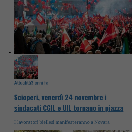
Attualità
3 anni fa
Scioperi, venerdì 24 novembre i
sindacati CGIL e UIL tornano in piazza
I lavoratori biellesi manifesteranno a Novara