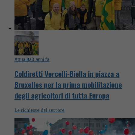
Attualità
3 anni fa
Coldiretti Vercelli-Biella in piazza a
Bruxelles per la prima mobilitazione
degli agricoltori di tutta Europa
Le richieste del settore