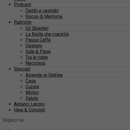
Podcast
Delitti e castighi
Gocce di Memoria
Rubriche
Gli Sbiellati
La Biella che piaceVa
Pausa Caffè
Opinioni
Sale & Pepe
Tra le righe
Necrologi
Speciali
Aziende in Vetrina
Casa
Cucina
Motori
Salute
Annunci Lavoro
Idee & Consigli
Seguici su