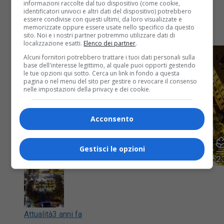
ritorna “il Cantavino”
informazioni raccolte dal tuo dispositivo (come cookie,
identificatori univoci e altri dati del dispositivo) potrebbero
essere condivise con questi ultimi, da loro visualizzate e
memorizzate oppure essere usate nello specifico da questo
Il programma della manifestazione
sito. Noi e i nostri partner potremmo utilizzare dati di
localizzazione esatti.
Elenco dei partner
.
Alcuni fornitori potrebbero trattare i tuoi dati personali sulla
base dell'interesse legittimo, al quale puoi opporti gestendo
le tue opzioni qui sotto. Cerca un link in fondo a questa
pagina o nel menu del sito per gestire o revocare il consenso
nelle impostazioni della privacy e dei cookie.
Acconsento
Gestisci le opzioni
Attualità
3 anni fa