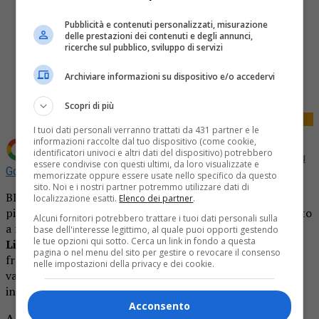
Pubblicità e contenuti personalizzati, misurazione
delle prestazioni dei contenuti e degli annunci,
ricerche sul pubblico, sviluppo di servizi
Share
Archiviare informazioni su dispositivo e/o accedervi
Tweet
Scopri di più
I tuoi dati personali verranno trattati da 431 partner e le
informazioni raccolte dal tuo dispositivo (come cookie,
identificatori univoci e altri dati del dispositivo) potrebbero
Aggiungi La Provincia di Biella come
Fonte preferita su
essere condivise con questi ultimi, da loro visualizzate e
Google
memorizzate oppure essere usate nello specifico da questo
sito. Noi e i nostri partner potremmo utilizzare dati di
BIELLA – Anche Biella oggi,
sabato 24 luglio
, scende in
localizzazione esatti.
Elenco dei partner
.
piazza contro i vaccini. Un comitato sponsateo ha chiamato
Alcuni fornitori potrebbero trattare i tuoi dati personali sulla
a raccolta i biellesi alle
ore 17 in piazza Martiri della
base dell'interesse legittimo, al quale puoi opporti gestendo
le tue opzioni qui sotto. Cerca un link in fondo a questa
Libertà
. Gli slogan sono quelli che ormai si sentono di
pagina o nel menu del sito per gestire o revocare il consenso
frequente: contro passaporto schiavitù, contro obblighi
nelle impostazioni della privacy e dei cookie.
vaccinali, contro la truffa covid, contro la dittatura
instaurata, per la libertà”.
Acconsento
A fronte di una minoranza che protesta, c’è una