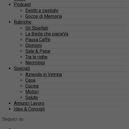
Podcast
Delitti e castighi
Gocce di Memoria
Rubriche
Gli Sbiellati
La Biella che piaceVa
Pausa Caffè
Opinioni
Sale & Pepe
Tra le righe
Necrologi
Speciali
Aziende in Vetrina
Casa
Cucina
Motori
Salute
Annunci Lavoro
Idee & Consigli
Seguici su