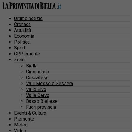
Ultime notizie
Cronaca
Attualità
Economia
Politica
Sport
CRPiemonte
Zone
Biella
Circondario
Cossatese
Valli Mosso e Sessera
Valle Elvo
Valle Cervo
Basso Biellese
Fuori provincia
Eventi & Cultura
Piemonte
Meteo
Video