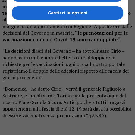
maggioranza silenziosa che segue le direttive dei
tecnici.
“In Piemonte è già visibile un effetto Draghi legato
Gestisci le opzioni
al Green Pass – lo ha detto il governatore Alberto Cirio, a
margine di un appuntamento in Regione- A poche ore dalle
decisioni del Governo in materia,
“le prenotazioni per le
vaccinazioni contro il Covid-19 sono raddoppiate
“.
“Le decisioni di ieri del Governo – ha sottolineato Cirio –
hanno avuto in Piemonte l’effetto di raddoppiare le
richieste per le vaccinazioni: ogni ora sul nostro portale
registriamo il doppio delle adesioni rispetto alle media dei
giorni precedenti”.
“Domenica – ha detto Cirio – verrà il generale Figliuolo a
Sestriere, e lunedì sarà a Torino per la presentazione del
nostro Piano Scuola Sicura. Anticipo che a tutti i ragazzi
appartenenti alla fascia di età 12-19 sarà data la possibilità
di essere vaccinati senza prenotazione”. (ANSA).