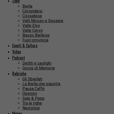
Zone
Biella
Circondario
Cossatese
Valli Mosso e Sessera
Valle Elvo
Valle Cervo
Basso Biellese
Fuori provincia
Eventi & Cultura
Video
Podcast
Delitti e castighi
Gocce di Memoria
Rubriche
Gli Sbiellati
La Biella che piaceVa
Pausa Caffè
Opinioni
Sale & Pepe
Tra le righe
Necrologi
Meteo