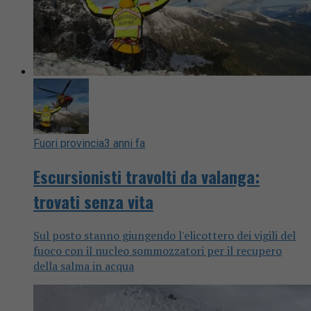
Fuori provincia
3 anni fa
Escursionisti travolti da valanga:
trovati senza vita
Sul posto stanno giungendo l'elicottero dei vigili del
fuoco con il nucleo sommozzatori per il recupero
della salma in acqua