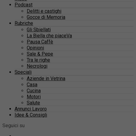
Podcast
Delitti e castighi
Gocce di Memoria
Rubriche
Gli Sbiellati
La Biella che piaceVa
Pausa Caffè
Opinioni
Sale & Pepe
Tra le righe
Necrologi
Speciali
Aziende in Vetrina
Casa
Cucina
Motori
Salute
Annunci Lavoro
Idee & Consigli
Seguici su