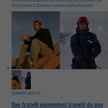
per fortuna il 29enne è rimasto soltanto ferito
Cronaca
1 anno fa
Due fratelli piemontesi travolti da una