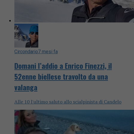
Circondario
7 mesi fa
Domani l’addio a Enrico Finezzi, il
52enne biellese travolto da una
valanga
Alle 10 l'ultimo saluto allo scialpinista di Candelo