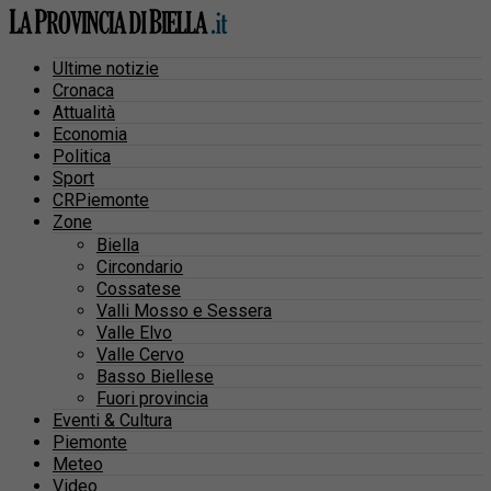
Ultime notizie
Cronaca
Attualità
Economia
Politica
Sport
CRPiemonte
Zone
Biella
Circondario
Cossatese
Valli Mosso e Sessera
Valle Elvo
Valle Cervo
Basso Biellese
Fuori provincia
Eventi & Cultura
Piemonte
Meteo
Video