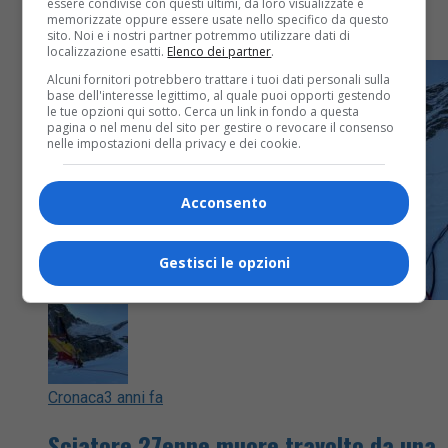
essere condivise con questi ultimi, da loro visualizzate e
memorizzate oppure essere usate nello specifico da questo
Tragedia
sito. Noi e i nostri partner potremmo utilizzare dati di
localizzazione esatti.
Elenco dei partner
.
Alcuni fornitori potrebbero trattare i tuoi dati personali sulla
base dell'interesse legittimo, al quale puoi opporti gestendo
le tue opzioni qui sotto. Cerca un link in fondo a questa
pagina o nel menu del sito per gestire o revocare il consenso
nelle impostazioni della privacy e dei cookie.
Acconsento
Gestisci le opzioni
Cronaca
3 anni fa
Sciatore 27enne muore travolto da una