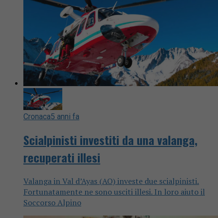
Cronaca
5 anni fa
Scialpinisti investiti da una valanga,
recuperati illesi
Valanga in Val d’Ayas (AO) investe due scialpinisti.
Fortunatamente ne sono usciti illesi. In loro aiuto il
Soccorso Alpino