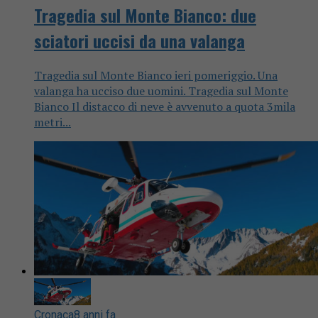
Tragedia sul Monte Bianco: due
sciatori uccisi da una valanga
Tragedia sul Monte Bianco ieri pomeriggio. Una
valanga ha ucciso due uomini. Tragedia sul Monte
Bianco Il distacco di neve è avvenuto a quota 3mila
metri...
Cronaca
8 anni fa