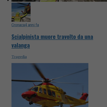
Cronaca
4 anni fa
Scialpinista muore travolto da una
valanga
Tragedia