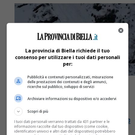
La provincia di Biella richiede il tuo
consenso per utilizzare i tuoi dati personali
per:
Pubblicità e contenuti personalizzati, misurazione
delle prestazioni dei contenuti e degli annunci,
ricerche sul pubblico, sviluppo di servizi
Archiviare informazioni su dispositivo e/o accedervi
Cronaca
3 anni fa
Scopri di più
Valanga sopra Courmayeur, un morto e
I tuoi dati personali verranno trattati da 431 partner e le
informazioni raccolte dal tuo dispositivo (come cookie,
un disperso
identificatori univoci e altri dati del dispositivo) potrebbero