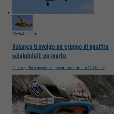
Biella
4 anni fa
Valanga travolge un gruppo di quattro
scialpinisti: un morto
La tragedia è accaduta questa mattina in Val Maira