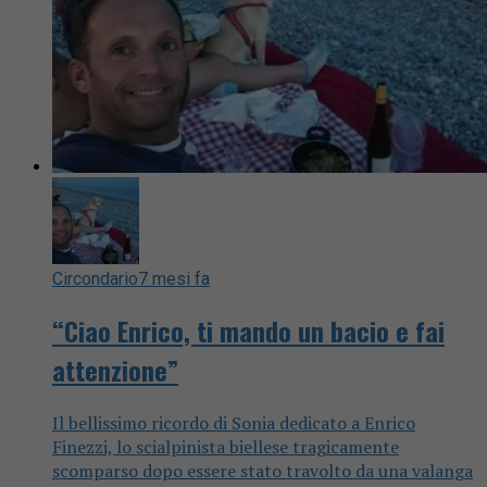
Circondario
7 mesi fa
“Ciao Enrico, ti mando un bacio e fai
attenzione”
Il bellissimo ricordo di Sonia dedicato a Enrico
Finezzi, lo scialpinista biellese tragicamente
scomparso dopo essere stato travolto da una valanga