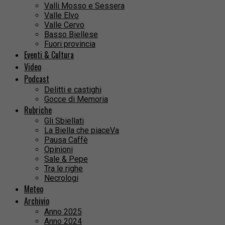
Valli Mosso e Sessera
Valle Elvo
Valle Cervo
Basso Biellese
Fuori provincia
Eventi & Cultura
Video
Podcast
Delitti e castighi
Gocce di Memoria
Rubriche
Gli Sbiellati
La Biella che piaceVa
Pausa Caffè
Opinioni
Sale & Pepe
Tra le righe
Necrologi
Meteo
Archivio
Anno 2025
Anno 2024