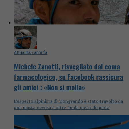
Attualità
5 anni fa
Michele Zanotti, risvegliato dal coma
farmacologico, su Facebook rassicura
gli amici : «Non si molla»
L’esperto alpinista di Mongrando è stato travolto da
una massa nevosa a oltre 4mila metri di quota