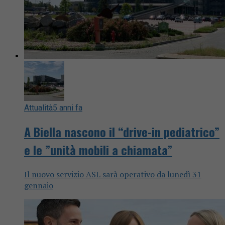
Attualità
5 anni fa
A Biella nascono il “drive-in pediatrico”
e le ”unità mobili a chiamata”
Il nuovo servizio ASL sarà operativo da lunedì 31
gennaio