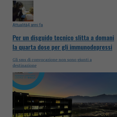
Attualità
4 anni fa
Per un disguido tecnico slitta a domani
la quarta dose per gli immunodepressi
Gli sms di convocazione non sono giunti a
destinazione