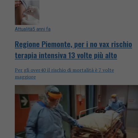
Attualità
5 anni fa
Regione Piemonte, per i no vax rischio
terapia intensiva 13 volte più alto
Per gli over40 il rischio di mortalità è 7 volte
maggiore