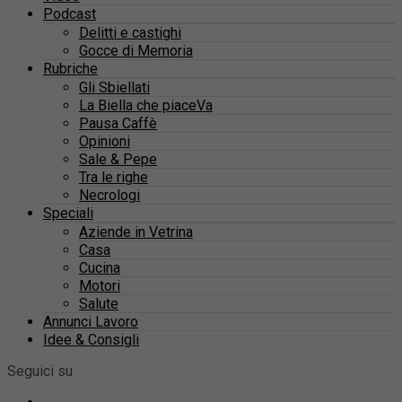
Podcast
Delitti e castighi
Gocce di Memoria
Rubriche
Gli Sbiellati
La Biella che piaceVa
Pausa Caffè
Opinioni
Sale & Pepe
Tra le righe
Necrologi
Speciali
Aziende in Vetrina
Casa
Cucina
Motori
Salute
Annunci Lavoro
Idee & Consigli
Seguici su