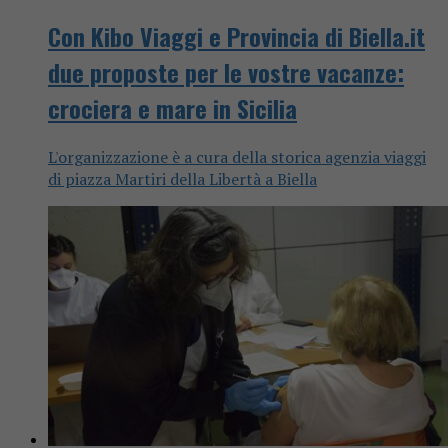
Con Kibo Viaggi e Provincia di Biella.it
due proposte per le vostre vacanze:
crociera e mare in Sicilia
L'organizzazione è a cura della storica agenzia viaggi
di piazza Martiri della Libertà a Biella