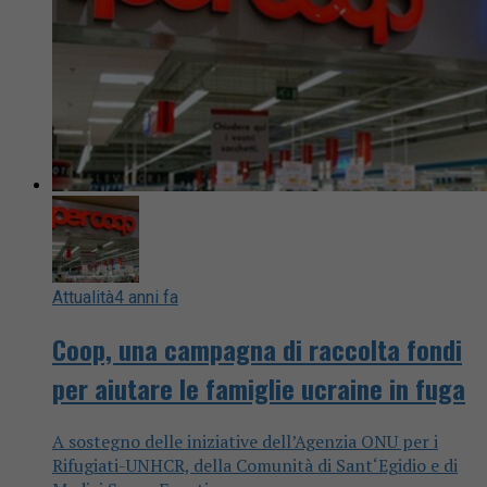
Attualità
4 anni fa
Coop, una campagna di raccolta fondi
per aiutare le famiglie ucraine in fuga
A sostegno delle iniziative dell’Agenzia ONU per i
Rifugiati-UNHCR, della Comunità di Sant‘Egidio e di