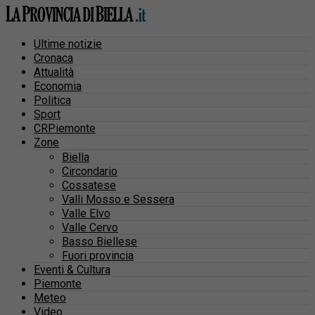
Ultime notizie
Cronaca
Attualità
Economia
Politica
Sport
CRPiemonte
Zone
Biella
Circondario
Cossatese
Valli Mosso e Sessera
Valle Elvo
Valle Cervo
Basso Biellese
Fuori provincia
Eventi & Cultura
Piemonte
Meteo
Video