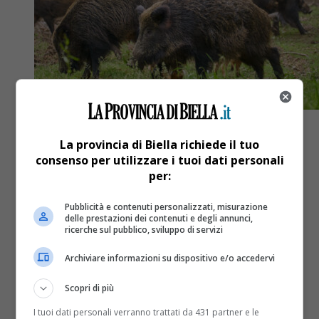
La provincia di Biella richiede il tuo
consenso per utilizzare i tuoi dati personali
per:
Attualità
5 anni fa
Peste suina: “L’emergenza sanitaria
Pubblicità e contenuti personalizzati, misurazione
delle prestazioni dei contenuti e degli annunci,
ricerche sul pubblico, sviluppo di servizi
non si può risolvere con i pannicelli
caldi”
Archiviare informazioni su dispositivo e/o accedervi
Scopri di più
Confagricoltura: "E' necessario che si comprenda la
I tuoi dati personali verranno trattati da 431 partner e le
gravità della situazione e che si intervenga subito"