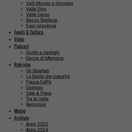
Valli Mosso e Sessera
Valle Elvo
Valle Cervo
Basso Biellese
Fuori provincia
Eventi & Cultura
Video
Podcast
Delitti e castighi
Gocce di Memoria
Rubriche
Gli Sbiellati
La Biella che piaceVa
Pausa Caffè
Opinioni
Sale & Pepe
Tra le righe
Necrologi
Meteo
Archivio
Anno 2025
Anno 2024