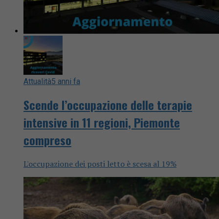
Attualità
5 anni fa
Scende l’occupazione delle terapie
intensive in 11 regioni, Piemonte
compreso
L'occupazione dei posti letto è scesa al 19%