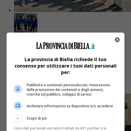
Biella
1 anno fa
Marta Buono vince l’oro nella Open
La provincia di Biella richiede il tuo
League
consenso per utilizzare i tuoi dati personali
per:
Prestigiosa gara a carattere nazionale disputata a
Pubblicità e contenuti personalizzati, misurazione
Riccione
delle prestazioni dei contenuti e degli annunci,
ricerche sul pubblico, sviluppo di servizi
Archiviare informazioni su dispositivo e/o accedervi
Scopri di più
I tuoi dati personali verranno trattati da 431 partner e le