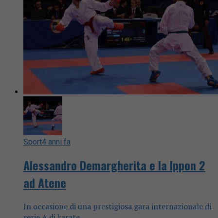
Sport
4 anni fa
Alessandro Demargherita e la Ippon 2
ad Atene
In occasione di una prestigiosa gara internazionale di
serie A di karate