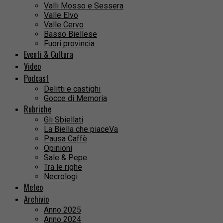
Valli Mosso e Sessera
Valle Elvo
Valle Cervo
Basso Biellese
Fuori provincia
Eventi & Cultura
Video
Podcast
Delitti e castighi
Gocce di Memoria
Rubriche
Gli Sbiellati
La Biella che piaceVa
Pausa Caffè
Opinioni
Sale & Pepe
Tra le righe
Necrologi
Meteo
Archivio
Anno 2025
Anno 2024