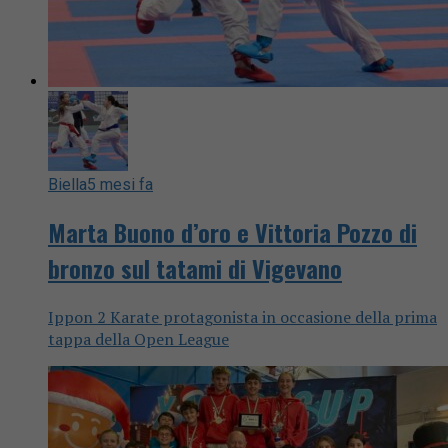
Biella
5 mesi fa
Marta Buono d’oro e Vittoria Pozzo di
bronzo sul tatami di Vigevano
Ippon 2 Karate protagonista in occasione della prima
tappa della Open League