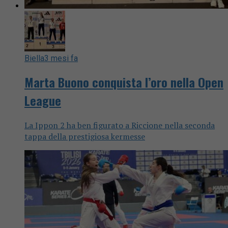
Biella
3 mesi fa
Marta Buono conquista l’oro nella Open
League
La Ippon 2 ha ben figurato a Riccione nella seconda
tappa della prestigiosa kermesse