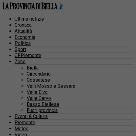
Ultime notizie
Cronaca
Attualità
Economia
Politica
Sport
CRPiemonte
Zone
Biella
Circondario
Cossatese
Valli Mosso e Sessera
Valle Elvo
Valle Cervo
Basso Biellese
Fuori provincia
Eventi & Cultura
Piemonte
Meteo
Video