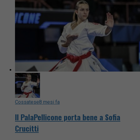
Cossatese
8 mesi fa
Il PalaPellicone porta bene a Sofia
Crucitti