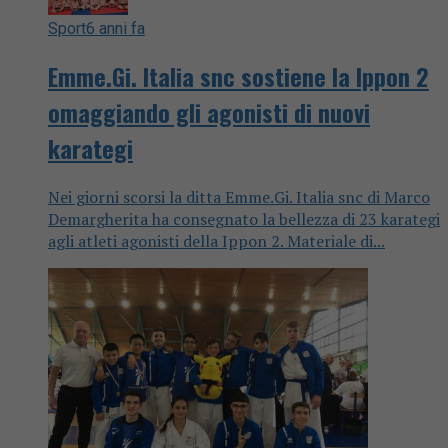
Sport
6 anni fa
Emme.Gi. Italia snc sostiene la Ippon 2
omaggiando gli agonisti di nuovi
karategi
Nei giorni scorsi la ditta Emme.Gi. Italia snc di Marco
Demargherita ha consegnato la bellezza di 23 karategi
agli atleti agonisti della Ippon 2. Materiale di...