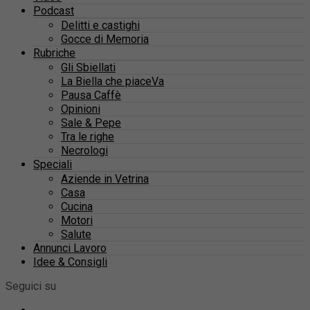
Podcast
Delitti e castighi
Gocce di Memoria
Rubriche
Gli Sbiellati
La Biella che piaceVa
Pausa Caffè
Opinioni
Sale & Pepe
Tra le righe
Necrologi
Speciali
Aziende in Vetrina
Casa
Cucina
Motori
Salute
Annunci Lavoro
Idee & Consigli
Seguici su