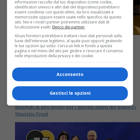
informazioni raccolte dal tuo dispositivo (come cookie,
identificatori univoci e altri dati del dispositivo) potrebbero
essere condivise con questi ultimi, da loro visualizzate e
memorizzate oppure essere usate nello specifico da questo
sito. Noi e i nostri partner potremmo utilizzare dati di
localizzazione esatti.
Elenco dei partner
.
Alcuni fornitori potrebbero trattare i tuoi dati personali sulla
base dell'interesse legittimo, al quale puoi opporti gestendo
le tue opzioni qui sotto. Cerca un link in fondo a questa
pagina o nel menu del sito per gestire o revocare il consenso
nelle impostazioni della privacy e dei cookie.
Biella
1 anno fa
Acconsento
Prime medaglie dell’anno per la Ippon
2
Gestisci le opzioni
Risultati di alto livello per i giovani allievi del maestro
Maurizio Feggi