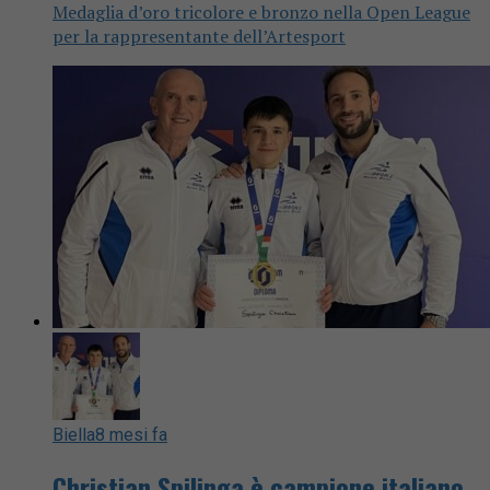
Medaglia d’oro tricolore e bronzo nella Open League
per la rappresentante dell’Artesport
Biella
8 mesi fa
Christian Spilinga è campione italiano