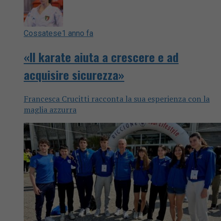
Cossatese
1 anno fa
«Il karate aiuta a crescere e ad
acquisire sicurezza»
Francesca Crucitti racconta la sua esperienza con la
maglia azzurra