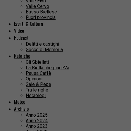
Valle Elvo
Valle Cervo
Basso Biellese
Fuori provincia
Eventi & Cultura
Video
Podcast
Delitti e castighi
Gocce di Memoria
Rubriche
Gli Sbiellati
La Biella che piaceVa
Pausa Caffè
Opinioni
Sale & Pepe
Tra le righe
Necrologi
Meteo
Archivio
Anno 2025
Anno 2024
Anno 2023