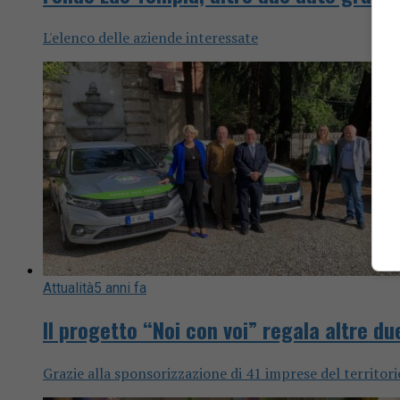
L'elenco delle aziende interessate
Attualità
5 anni fa
Il progetto “Noi con voi” regala altre d
Grazie alla sponsorizzazione di 41 imprese del territori