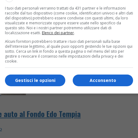
I tuoi dati personali verranno trattati da 431 partner e le informazioni
raccolte dal tuo dispositivo (come cookie, identificatori univoci e altri dati
del dispositivo) potrebbero essere condivise con questi ultimi, da loro
visualizzate e memorizzate oppure essere usate nello specifico da
questo sito. Noi e i nostri partner potremmo utilizzare dati di
localizzazione esatti.
Elenco dei partner
.
Alcuni fornitori potrebbero trattare i tuoi dati personali sulla base
dell'interesse legittimo, al quale puoi opporti gestendo le tue opzioni qui
sotto. Cerca un link in fondo a questa pagina o nel menu del sito per
gestire o revocare il consenso nelle impostazioni della privacy e dei
cookie.
Gestisci le opzioni
Acconsento
ue auto al Fondo Edo Tempia
o