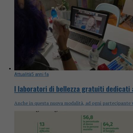
Attualità
5 anni fa
I laboratori di bellezza gratuiti dedica
Anche in questa nuova modalità, ad ogni partecipante v