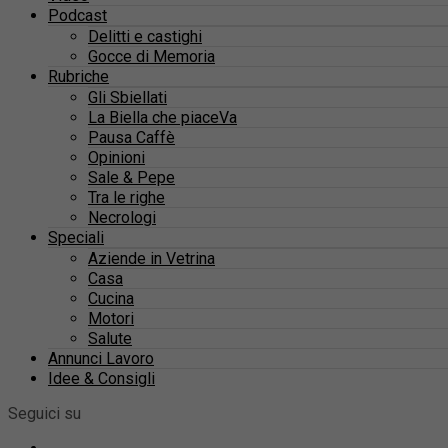
Podcast
Delitti e castighi
Gocce di Memoria
Rubriche
Gli Sbiellati
La Biella che piaceVa
Pausa Caffè
Opinioni
Sale & Pepe
Tra le righe
Necrologi
Speciali
Aziende in Vetrina
Casa
Cucina
Motori
Salute
Annunci Lavoro
Idee & Consigli
Seguici su