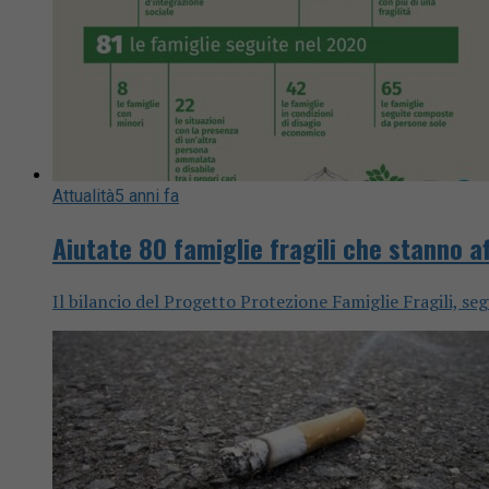
Attualità
5 anni fa
Aiutate 80 famiglie fragili che stanno 
Il bilancio del Progetto Protezione Famiglie Fragili, se