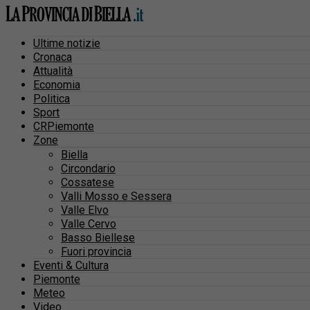
Ultime notizie
Cronaca
Attualità
Economia
Politica
Sport
CRPiemonte
Zone
Biella
Circondario
Cossatese
Valli Mosso e Sessera
Valle Elvo
Valle Cervo
Basso Biellese
Fuori provincia
Eventi & Cultura
Piemonte
Meteo
Video