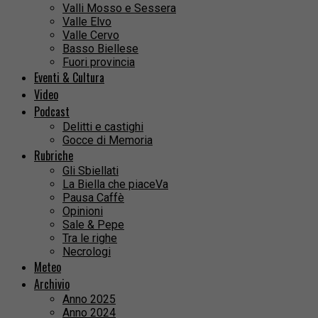
Valli Mosso e Sessera
Valle Elvo
Valle Cervo
Basso Biellese
Fuori provincia
Eventi & Cultura
Video
Podcast
Delitti e castighi
Gocce di Memoria
Rubriche
Gli Sbiellati
La Biella che piaceVa
Pausa Caffè
Opinioni
Sale & Pepe
Tra le righe
Necrologi
Meteo
Archivio
Anno 2025
Anno 2024