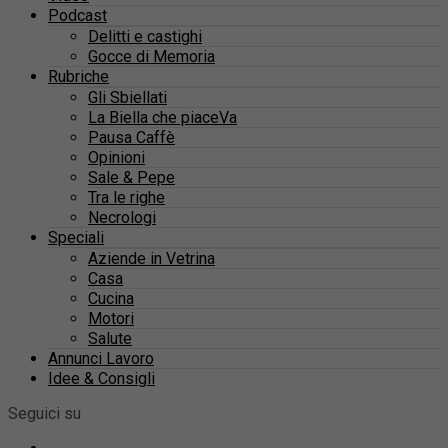
Podcast
Delitti e castighi
Gocce di Memoria
Rubriche
Gli Sbiellati
La Biella che piaceVa
Pausa Caffè
Opinioni
Sale & Pepe
Tra le righe
Necrologi
Speciali
Aziende in Vetrina
Casa
Cucina
Motori
Salute
Annunci Lavoro
Idee & Consigli
Seguici su