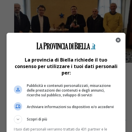
La provincia di Biella richiede il tuo
consenso per utilizzare i tuoi dati personali
per:
Pubblicità e contenuti personalizzati, misurazione
delle prestazioni dei contenuti e degli annunci,
Attualità
4 anni fa
ricerche sul pubblico, sviluppo di servizi
Coldiretti e Confartigianato
Archiviare informazioni su dispositivo e/o accedervi
consegnano la statuina del presepe al
Scopri di più
vescovo di Biella
I tuoi dati personali verranno trattati da 431 partner e le