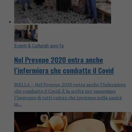
Eventi & Cultura
6 anni fa
Nel Presepe 2020 entra anche
l’infermiera che combatte il Covid
BIELLA – Nel Presepe 2020 entra anche l’infermiera
che combatte il Covid. È la scelta per omaggiare
l’impegno di tutti coloro che lavorano nella sanità
in...