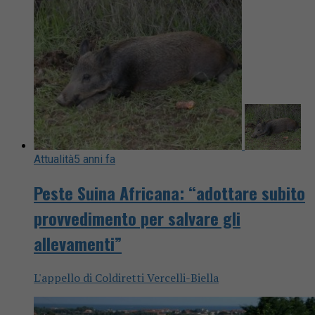
Attualità
5 anni fa
Peste Suina Africana: “adottare subito
provvedimento per salvare gli
allevamenti”
L'appello di Coldiretti Vercelli-Biella