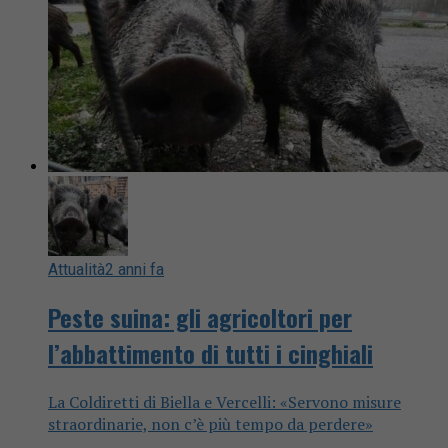
Attualità
2 anni fa
Peste suina: gli agricoltori per
l’abbattimento di tutti i cinghiali
La Coldiretti di Biella e Vercelli: «Servono misure
straordinarie, non c’è più tempo da perdere»