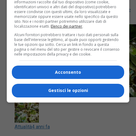
informazioni raccolte dal tuo dispositivo (come cookie,
identificatori univoci e altri dati del dispositivo) potrebbero
Il dono raffigura la florovivaista, che ha affrontato le
essere condivise con questi ultimi, da loro visualizzate e
difficoltà della pandemia e della guerra
memorizzate oppure essere usate nello specifico da questo
sito. Noi e i nostri partner potremmo utilizzare dati di
localizzazione esatti.
Elenco dei partner
.
Alcuni fornitori potrebbero trattare i tuoi dati personali sulla
base dell'interesse legittimo, al quale puoi opporti gestendo
le tue opzioni qui sotto. Cerca un link in fondo a questa
pagina o nel menu del sito per gestire o revocare il consenso
nelle impostazioni della privacy e dei cookie.
Acconsento
Gestisci le opzioni
Attualità
4 anni fa