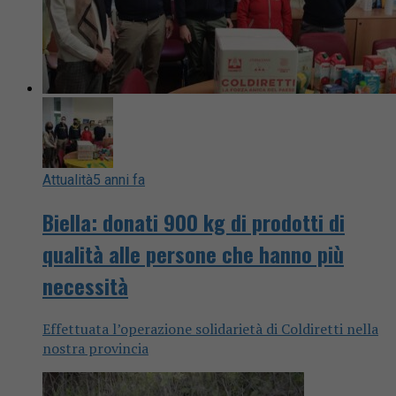
Attualità
5 anni fa
Biella: donati 900 kg di prodotti di
qualità alle persone che hanno più
necessità
Effettuata l’operazione solidarietà di Coldiretti nella
nostra provincia