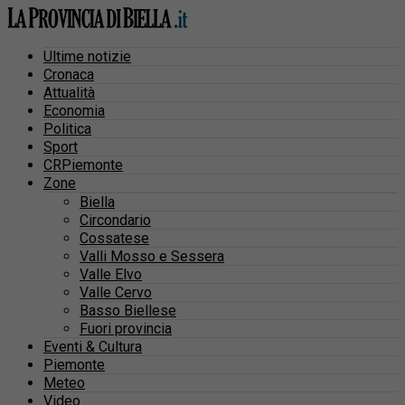
Ultime notizie
Cronaca
Attualità
Economia
Politica
Sport
CRPiemonte
Zone
Biella
Circondario
Cossatese
Valli Mosso e Sessera
Valle Elvo
Valle Cervo
Basso Biellese
Fuori provincia
Eventi & Cultura
Piemonte
Meteo
Video