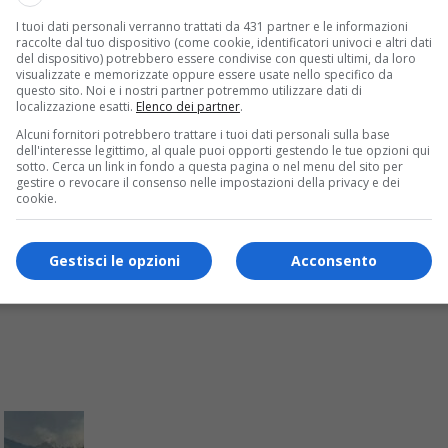
I tuoi dati personali verranno trattati da 431 partner e le informazioni
raccolte dal tuo dispositivo (come cookie, identificatori univoci e altri dati
del dispositivo) potrebbero essere condivise con questi ultimi, da loro
visualizzate e memorizzate oppure essere usate nello specifico da
on temperature fino a 24 gradi e clima mite su tutto il territorio
questo sito. Noi e i nostri partner potremmo utilizzare dati di
localizzazione esatti.
Elenco dei partner
.
Alcuni fornitori potrebbero trattare i tuoi dati personali sulla base
dell'interesse legittimo, al quale puoi opporti gestendo le tue opzioni qui
sotto. Cerca un link in fondo a questa pagina o nel menu del sito per
gestire o revocare il consenso nelle impostazioni della privacy e dei
cookie.
Gestisci le opzioni
Acconsento