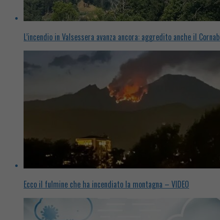
L’incendio in Valsessera avanza ancora: aggredito anche il Corna
Ecco il fulmine che ha incendiato la montagna – VIDEO