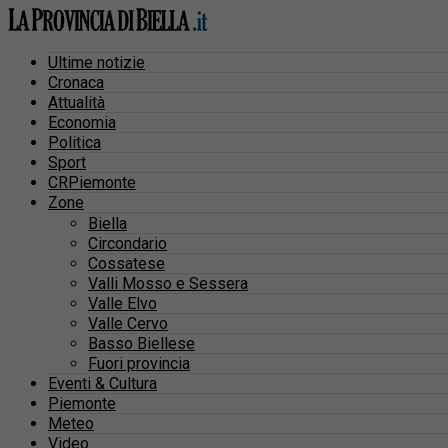
Ultime notizie
Cronaca
Attualità
Economia
Politica
Sport
CRPiemonte
Zone
Biella
Circondario
Cossatese
Valli Mosso e Sessera
Valle Elvo
Valle Cervo
Basso Biellese
Fuori provincia
Eventi & Cultura
Piemonte
Meteo
Video