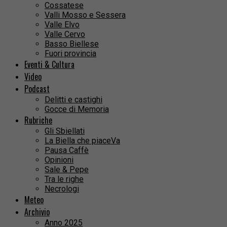
Cossatese
Valli Mosso e Sessera
Valle Elvo
Valle Cervo
Basso Biellese
Fuori provincia
Eventi & Cultura
Video
Podcast
Delitti e castighi
Gocce di Memoria
Rubriche
Gli Sbiellati
La Biella che piaceVa
Pausa Caffè
Opinioni
Sale & Pepe
Tra le righe
Necrologi
Meteo
Archivio
Anno 2025