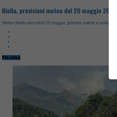
Biella, previsioni meteo del 20 maggio 2026
Meteo Biella mercoledì 20 maggio: giornata stabile e soleggiata c
Più video