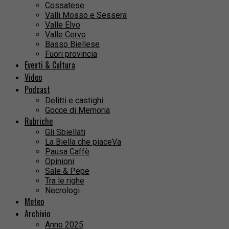
Cossatese
Valli Mosso e Sessera
Valle Elvo
Valle Cervo
Basso Biellese
Fuori provincia
Eventi & Cultura
Video
Podcast
Delitti e castighi
Gocce di Memoria
Rubriche
Gli Sbiellati
La Biella che piaceVa
Pausa Caffè
Opinioni
Sale & Pepe
Tra le righe
Necrologi
Meteo
Archivio
Anno 2025