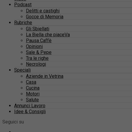
Podcast
Delitti e castighi
Gocce di Memoria
Rubriche
Gli Sbiellati
La Biella che piaceVa
Pausa Caffè
Opinioni
Sale & Pepe
Tra le righe
Necrologi
Speciali
Aziende in Vetrina
Casa
Cucina
Motori
Salute
Annunci Lavoro
Idee & Consigli
Seguici su