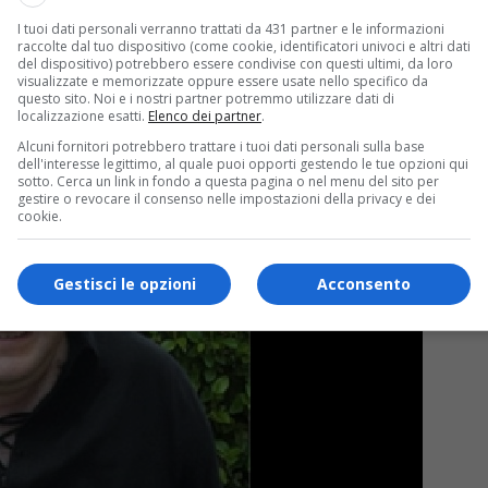
I tuoi dati personali verranno trattati da 431 partner e le informazioni
raccolte dal tuo dispositivo (come cookie, identificatori univoci e altri dati
del dispositivo) potrebbero essere condivise con questi ultimi, da loro
visualizzate e memorizzate oppure essere usate nello specifico da
questo sito. Noi e i nostri partner potremmo utilizzare dati di
localizzazione esatti.
Elenco dei partner
.
Alcuni fornitori potrebbero trattare i tuoi dati personali sulla base
dell'interesse legittimo, al quale puoi opporti gestendo le tue opzioni qui
sotto. Cerca un link in fondo a questa pagina o nel menu del sito per
gestire o revocare il consenso nelle impostazioni della privacy e dei
cookie.
Gestisci le opzioni
Acconsento