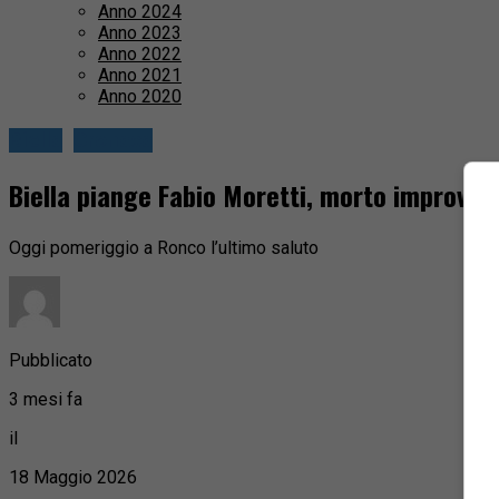
Anno 2024
Anno 2023
Anno 2022
Anno 2021
Anno 2020
Biella
Cronaca
Biella piange Fabio Moretti, morto improvvi
Oggi pomeriggio a Ronco l’ultimo saluto
Pubblicato
3 mesi fa
il
18 Maggio 2026