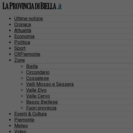
Ultime notizie
Cronaca
Attualità
Economia
Politica
Sport
CRPiemonte
Zone
Biella
Circondario
Cossatese
Valli Mosso e Sessera
Valle Elvo
Valle Cervo
Basso Biellese
Fuori provincia
Eventi & Cultura
Piemonte
Meteo
Video