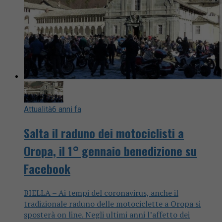
Attualità
6 anni fa
Salta il raduno dei motociclisti a
Oropa, il 1° gennaio benedizione su
Facebook
BIELLA – Ai tempi del coronavirus, anche il
tradizionale raduno delle motociclette a Oropa si
sposterà on line. Negli ultimi anni l’affetto dei