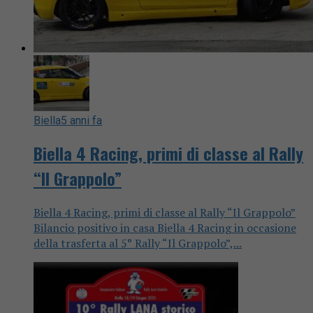
Biella
5 anni fa
Biella 4 Racing, primi di classe al Rally
“Il Grappolo”
Biella 4 Racing, primi di classe al Rally “Il Grappolo”
Bilancio positivo in casa Biella 4 Racing in occasione
della trasferta al 5° Rally “Il Grappolo”,...