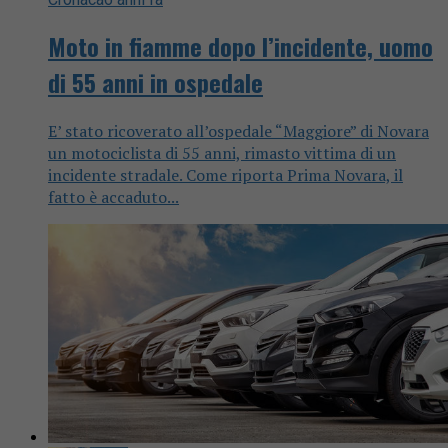
Moto in fiamme dopo l’incidente, uomo
di 55 anni in ospedale
E’ stato ricoverato all’ospedale “Maggiore” di Novara
un motociclista di 55 anni, rimasto vittima di un
incidente stradale. Come riporta Prima Novara, il
fatto è accaduto...