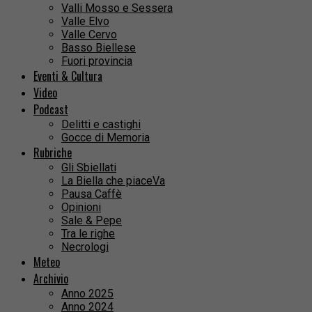
Valli Mosso e Sessera
Valle Elvo
Valle Cervo
Basso Biellese
Fuori provincia
Eventi & Cultura
Video
Podcast
Delitti e castighi
Gocce di Memoria
Rubriche
Gli Sbiellati
La Biella che piaceVa
Pausa Caffè
Opinioni
Sale & Pepe
Tra le righe
Necrologi
Meteo
Archivio
Anno 2025
Anno 2024