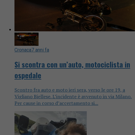
Cronaca
7 anni fa
Si scontra con un’auto, motociclista in
ospedale
Scontro fra auto e moto ieri sera, verso le ore 19, a
Vigliano Biellese. L’incidente è avvenuto in via Milano.
Per cause in corso d’accertamento si...