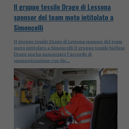
Il gruppo tessile Drago di Lessona
sponsor del team moto intitolato a
Simoncelli
Il gruppo tessile Drago di Lessona sponsor del team
moto intitolato a Simoncelli Il gruppo tessile biellese
Drago spa ha annunciato l’accordo di
sponsorizzazione con Sic...