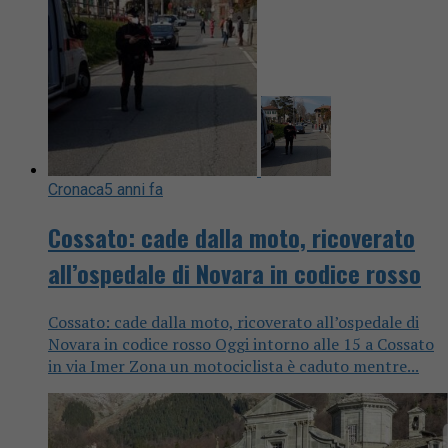
Cronaca
5 anni fa
Cossato: cade dalla moto, ricoverato
all’ospedale di Novara in codice rosso
Cossato: cade dalla moto, ricoverato all’ospedale di
Novara in codice rosso Oggi intorno alle 15 a Cossato
in via Imer Zona un motociclista è caduto mentre...