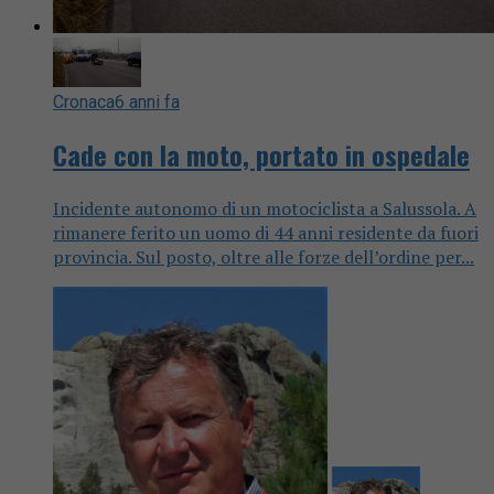
Cronaca
6 anni fa
Cade con la moto, portato in ospedale
Incidente autonomo di un motociclista a Salussola. A
rimanere ferito un uomo di 44 anni residente da fuori
provincia. Sul posto, oltre alle forze dell’ordine per...