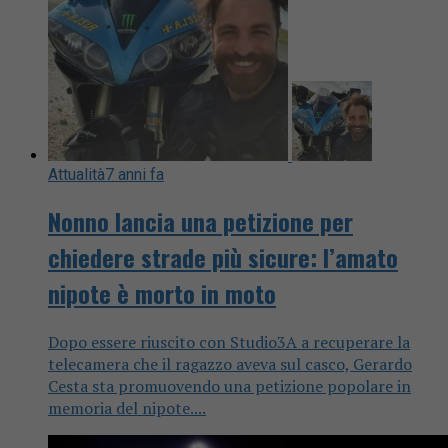
Attualità
7 anni fa
Nonno lancia una petizione per
chiedere strade più sicure: l’amato
nipote è morto in moto
Dopo essere riuscito con Studio3A a recuperare la
telecamera che il ragazzo aveva sul casco, Gerardo
Cesta sta promuovendo una petizione popolare in
memoria del nipote....