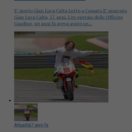
E’ morto Gian Luca Calta Lutto a Cossato E’ mancato
Gian Luca Calta, 57 anni. L’ex operaio delle Officine
Gaudino, sei anni fa aveva avuto un...
Attualità
7 anni fa