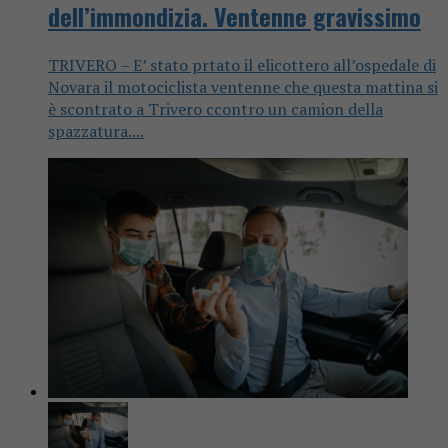
dell’immondizia. Ventenne gravissimo
TRIVERO – E’ stato prtato il elicottero all’ospedale di
Novara il motociclista ventenne che questa mattina si
è scontrato a Trivero ccontro un camion della
spazzatura....