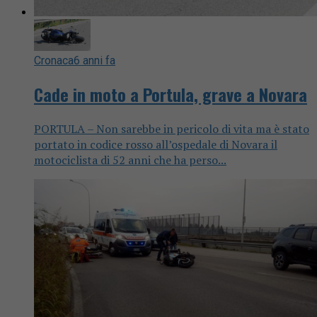
Cronaca
6 anni fa
Cade in moto a Portula, grave a Novara
PORTULA – Non sarebbe in pericolo di vita ma è stato
portato in codice rosso all’ospedale di Novara il
motociclista di 52 anni che ha perso...