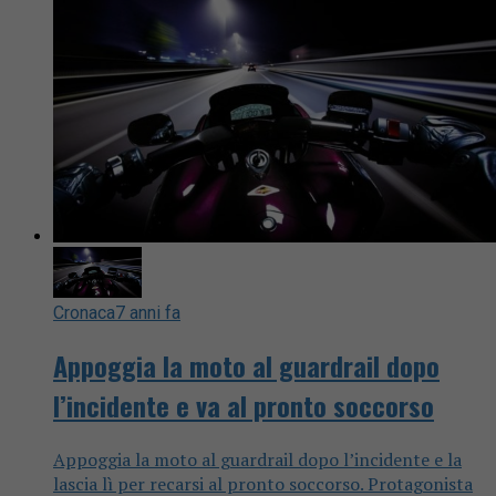
Cronaca
7 anni fa
Appoggia la moto al guardrail dopo
l’incidente e va al pronto soccorso
Appoggia la moto al guardrail dopo l’incidente e la
lascia lì per recarsi al pronto soccorso. Protagonista