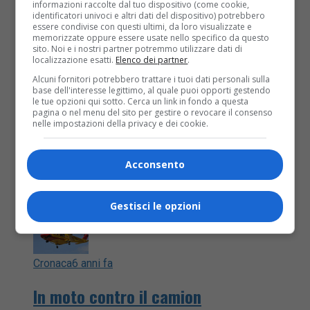
informazioni raccolte dal tuo dispositivo (come cookie,
dei vigili del fuoco di Livorno Ferraris è intervenuta
identificatori univoci e altri dati del dispositivo) potrebbero
sulla Sp 30 nel...
essere condivise con questi ultimi, da loro visualizzate e
memorizzate oppure essere usate nello specifico da questo
sito. Noi e i nostri partner potremmo utilizzare dati di
localizzazione esatti.
Elenco dei partner
.
Alcuni fornitori potrebbero trattare i tuoi dati personali sulla
base dell'interesse legittimo, al quale puoi opporti gestendo
le tue opzioni qui sotto. Cerca un link in fondo a questa
pagina o nel menu del sito per gestire o revocare il consenso
nelle impostazioni della privacy e dei cookie.
Acconsento
Gestisci le opzioni
Cronaca
6 anni fa
In moto contro il camion