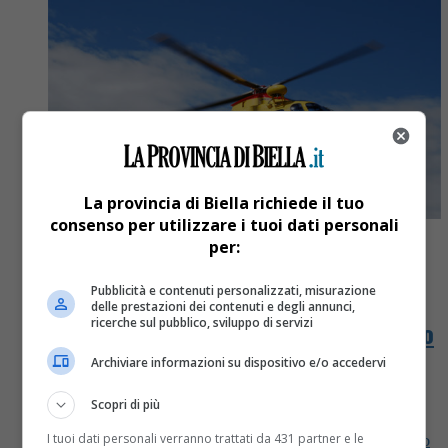
La provincia di Biella richiede il tuo
consenso per utilizzare i tuoi dati personali
per:
Cronaca
6 anni fa
Pubblicità e contenuti personalizzati, misurazione
delle prestazioni dei contenuti e degli annunci,
ricerche sul pubblico, sviluppo di servizi
Motociclista finisce nei campi. Portato
al Cto gravissimo
Archiviare informazioni su dispositivo e/o accedervi
Scopri di più
Brutto incidente a Bianzè. Come riporta Prima
Vercelli, una squadra permanente del distaccamento
I tuoi dati personali verranno trattati da 431 partner e le