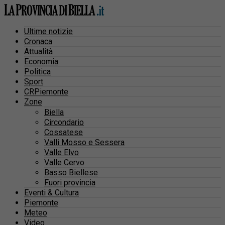
Ultime notizie
Cronaca
Attualità
Economia
Politica
Sport
CRPiemonte
Zone
Biella
Circondario
Cossatese
Valli Mosso e Sessera
Valle Elvo
Valle Cervo
Basso Biellese
Fuori provincia
Eventi & Cultura
Piemonte
Meteo
Video