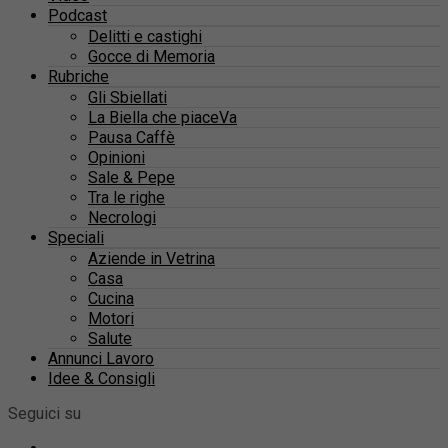
Podcast
Delitti e castighi
Gocce di Memoria
Rubriche
Gli Sbiellati
La Biella che piaceVa
Pausa Caffè
Opinioni
Sale & Pepe
Tra le righe
Necrologi
Speciali
Aziende in Vetrina
Casa
Cucina
Motori
Salute
Annunci Lavoro
Idee & Consigli
Seguici su