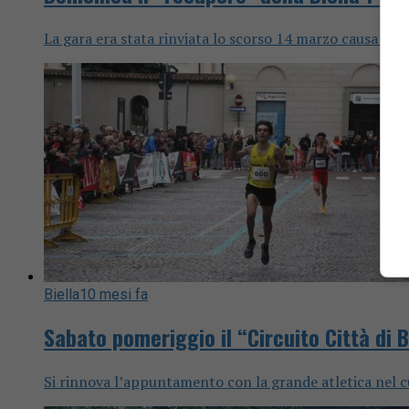
La gara era stata rinviata lo scorso 14 marzo causa m
Biella
10 mesi fa
Sabato pomeriggio il “Circuito Città di B
Si rinnova l’appuntamento con la grande atletica nel cu