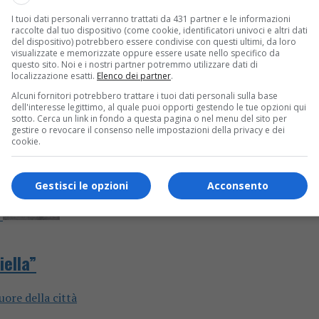
I tuoi dati personali verranno trattati da 431 partner e le informazioni
altempo
raccolte dal tuo dispositivo (come cookie, identificatori univoci e altri dati
del dispositivo) potrebbero essere condivise con questi ultimi, da loro
visualizzate e memorizzate oppure essere usate nello specifico da
questo sito. Noi e i nostri partner potremmo utilizzare dati di
localizzazione esatti.
Elenco dei partner
.
Alcuni fornitori potrebbero trattare i tuoi dati personali sulla base
dell'interesse legittimo, al quale puoi opporti gestendo le tue opzioni qui
sotto. Cerca un link in fondo a questa pagina o nel menu del sito per
gestire o revocare il consenso nelle impostazioni della privacy e dei
cookie.
Gestisci le opzioni
Acconsento
iella”
ore della città