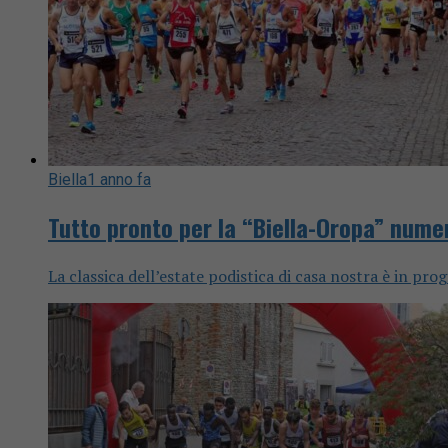
Biella
1 anno fa
Tutto pronto per la “Biella-Oropa” nume
La classica dell’estate podistica di casa nostra è in pr