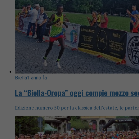
Biella
1 anno fa
La “Biella-Oropa” oggi compie mezzo se
Edizione numero 50 per la classica dell’estate, le parte