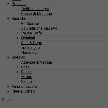
Podcast
Delitti e castighi
Gocce di Memoria
Rubriche
Gli Sbiellati
La Biella che piaceVa
Pausa Caffè
Opinioni
Sale & Pepe
Tra le righe
Necrologi
Speciali
Aziende in Vetrina
Casa
Cucina
Motori
Salute
Annunci Lavoro
Idee & Consigli
Seguici su