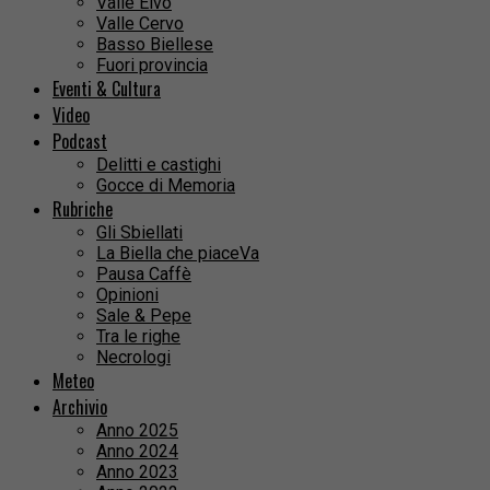
Valle Elvo
Valle Cervo
Basso Biellese
Fuori provincia
Eventi & Cultura
Video
Podcast
Delitti e castighi
Gocce di Memoria
Rubriche
Gli Sbiellati
La Biella che piaceVa
Pausa Caffè
Opinioni
Sale & Pepe
Tra le righe
Necrologi
Meteo
Archivio
Anno 2025
Anno 2024
Anno 2023