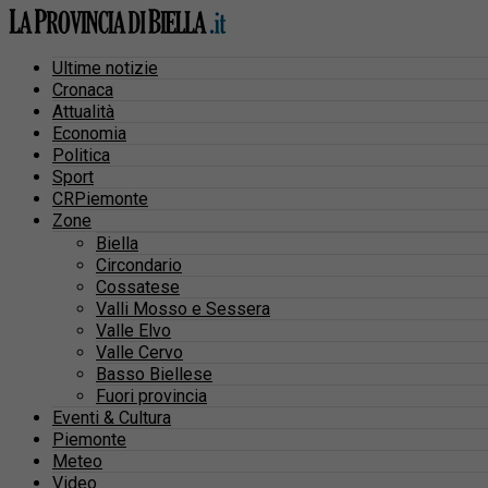
Ultime notizie
Cronaca
Attualità
Economia
Politica
Sport
CRPiemonte
Zone
Biella
Circondario
Cossatese
Valli Mosso e Sessera
Valle Elvo
Valle Cervo
Basso Biellese
Fuori provincia
Eventi & Cultura
Piemonte
Meteo
Video