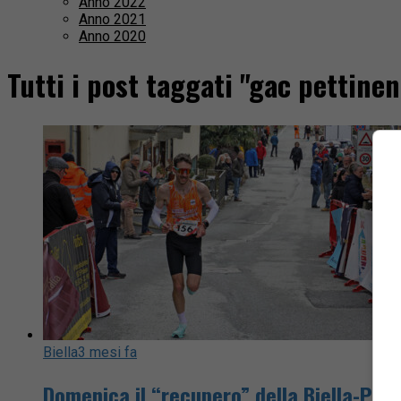
Anno 2022
Anno 2021
Anno 2020
Tutti i post taggati "gac pettine
Biella
3 mesi fa
Domenica il “recupero” della Biella-Pied