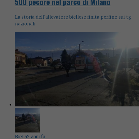
500 pecore nel parco di Milano
La storia dell'allevatore biellese finita perfino sui tg
nazionali
Biella
2 anni fa