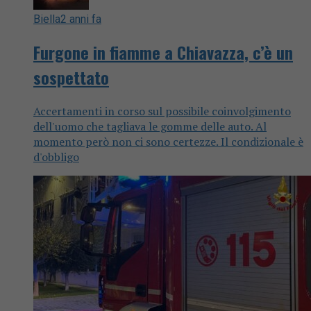
Biella
2 anni fa
Furgone in fiamme a Chiavazza, c’è un
sospettato
Accertamenti in corso sul possibile coinvolgimento
dell'uomo che tagliava le gomme delle auto. Al
momento però non ci sono certezze. Il condizionale è
d'obbligo