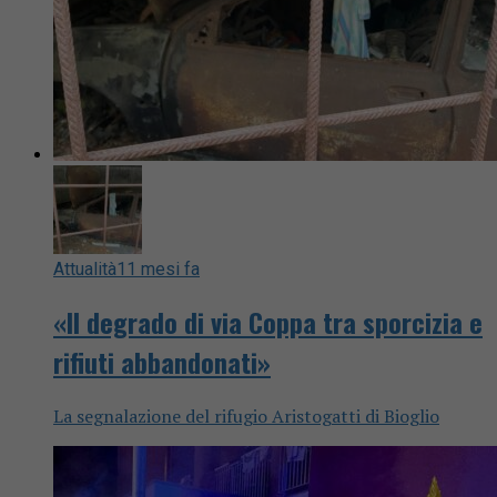
Attualità
11 mesi fa
«Il degrado di via Coppa tra sporcizia e
rifiuti abbandonati»
La segnalazione del rifugio Aristogatti di Bioglio