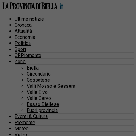
Ultime notizie
Cronaca
Attualità
Economia
Politica
Sport
CRPiemonte
Zone
Biella
Circondario
Cossatese
Valli Mosso e Sessera
Valle Elvo
Valle Cervo
Basso Biellese
Fuori provincia
Eventi & Cultura
Piemonte
Meteo
Video