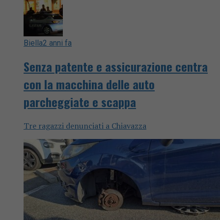
Biella
2 anni fa
Senza patente e assicurazione centra
con la macchina delle auto
parcheggiate e scappa
Tre ragazzi denunciati a Chiavazza