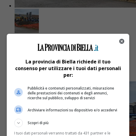
Attualità
1 anno fa
Tigros inaugura a Chiavazza
La provincia di Biella richiede il tuo
L’apertura è prevista mercoledì 28 maggio. E’ il
consenso per utilizzare i tuoi dati personali
24esimo punto vendita di questa tipologia in città
per:
Pubblicità e contenuti personalizzati, misurazione
delle prestazioni dei contenuti e degli annunci,
ricerche sul pubblico, sviluppo di servizi
Archiviare informazioni su dispositivo e/o accedervi
Scopri di più
I tuoi dati personali verranno trattati da 431 partner e le