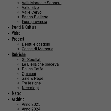
Valli Mosso e Sessera
Valle Elvo
Valle Cervo
Basso Biellese
Fuori provincia
Eventi & Cultura
Video
Podcast
Delitti e castighi
Gocce di Memoria
Rubriche
Gli Sbiellati
La Biella che piaceVa
Pausa Caffè
Opinioni
Sale & Pepe
Tra le righe
Necrologi
Meteo
Archivio
Anno 2025
Anno 2024