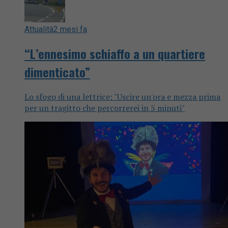
Attualità
2 mesi fa
“L’ennesimo schiaffo a un quartiere
dimenticato”
Lo sfogo di una lettrice: "Uscire un'ora e mezza prima
per un tragitto che percorrerei in 5 minuti"