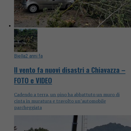
Biella
2 anni fa
Il vento fa nuovi disastri a Chiavazza –
FOTO e VIDEO
Cadendo a terra, un pino ha abbattuto un muro di
cinta in muratura e travolto un’automobile
parcheggiata