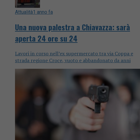
Attualità
1 anno fa
Una nuova palestra a Chiavazza: sarà
aperta 24 ore su 24
Lavori in corso nell’ex supermercato tra via Coppa e
strada regione Croce, vuoto e abbandonato da anni