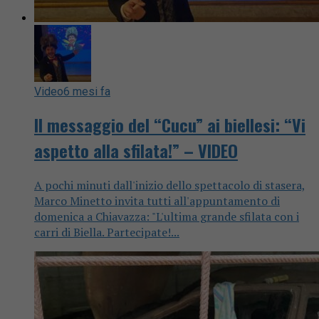
Video
6 mesi fa
Il messaggio del “Cucu” ai biellesi: “Vi
aspetto alla sfilata!” – VIDEO
A pochi minuti dall'inizio dello spettacolo di stasera,
Marco Minetto invita tutti all'appuntamento di
domenica a Chiavazza: "L'ultima grande sfilata con i
carri di Biella. Partecipate!...