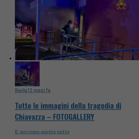
Biella
12 mesi fa
Tutte le immagini della tragedia di
Chiavazza – FOTOGALLERY
E' successo questa notte