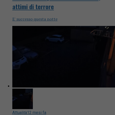
attimi di terrore
E' successo questa notte
Attualità
12 mesi fa