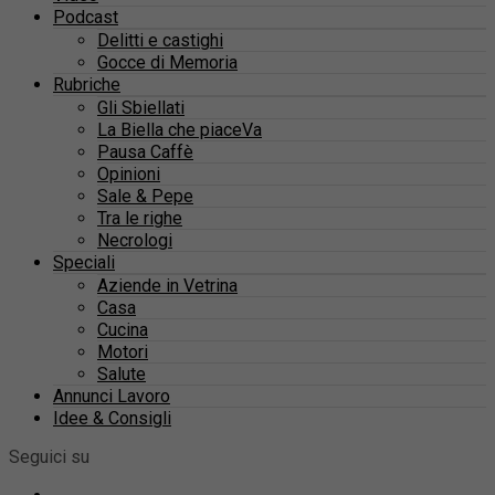
Podcast
Delitti e castighi
Gocce di Memoria
Rubriche
Gli Sbiellati
La Biella che piaceVa
Pausa Caffè
Opinioni
Sale & Pepe
Tra le righe
Necrologi
Speciali
Aziende in Vetrina
Casa
Cucina
Motori
Salute
Annunci Lavoro
Idee & Consigli
Seguici su