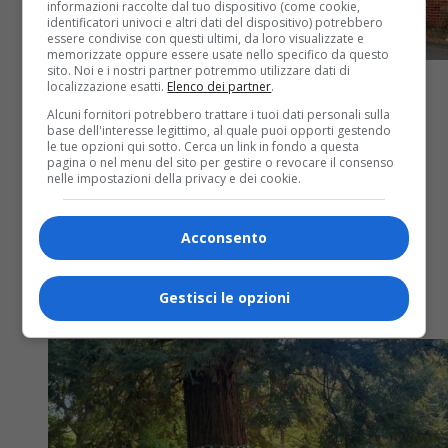
informazioni raccolte dal tuo dispositivo (come cookie,
identificatori univoci e altri dati del dispositivo) potrebbero
essere condivise con questi ultimi, da loro visualizzate e
memorizzate oppure essere usate nello specifico da questo
sito. Noi e i nostri partner potremmo utilizzare dati di
localizzazione esatti.
Elenco dei partner
.
Alcuni fornitori potrebbero trattare i tuoi dati personali sulla
base dell'interesse legittimo, al quale puoi opporti gestendo
le tue opzioni qui sotto. Cerca un link in fondo a questa
Attualità
1 anno fa
pagina o nel menu del sito per gestire o revocare il consenso
nelle impostazioni della privacy e dei cookie.
Apre il supermercato Tigros a
Chiavazza
Acconsento
Mercoledì l'inaugurazione. E’ il 24esimo punto
Gestisci le opzioni
vendita di questa tipologia.