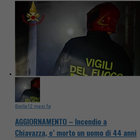
Biella
12 mesi fa
AGGIORNAMENTO – Incendio a
Chiavazza, e’ morto un uomo di 44 anni