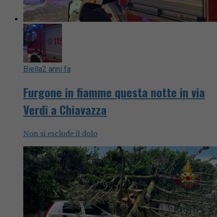
Biella
2 anni fa
Furgone in fiamme questa notte in via
Verdi a Chiavazza
Non si esclude il dolo