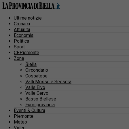
Ultime notizie
Cronaca
Attualità
Economia
Politica
Sport
CRPiemonte
Zone
Biella
Circondario
Cossatese
Valli Mosso e Sessera
Valle Elvo
Valle Cervo
Basso Biellese
Fuori provincia
Eventi & Cultura
Piemonte
Meteo
Video