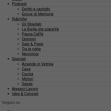
Podcast
Delitti e castighi
Gocce di Memoria
Rubriche
Gli Sbiellati
La Biella che piaceVa
Pausa Caffè
Opinioni
Sale & Pepe
Tra le righe
Necrologi
Speciali
Aziende in Vetrina
Casa
Cucina
Motori
Salute
Annunci Lavoro
Idee & Consigli
Seguici su