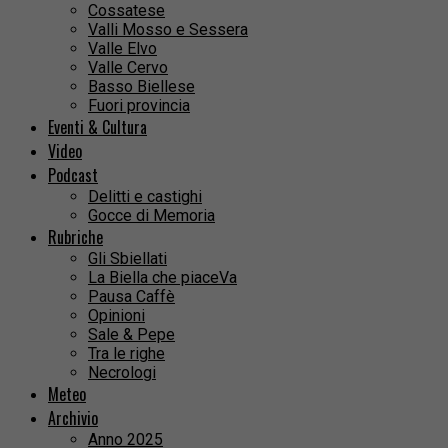
Cossatese
Valli Mosso e Sessera
Valle Elvo
Valle Cervo
Basso Biellese
Fuori provincia
Eventi & Cultura
Video
Podcast
Delitti e castighi
Gocce di Memoria
Rubriche
Gli Sbiellati
La Biella che piaceVa
Pausa Caffè
Opinioni
Sale & Pepe
Tra le righe
Necrologi
Meteo
Archivio
Anno 2025