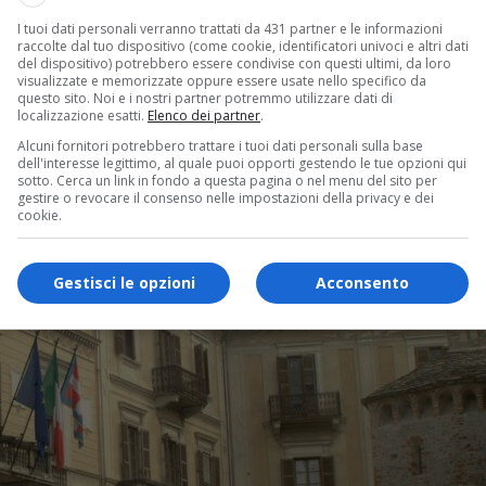
I tuoi dati personali verranno trattati da 431 partner e le informazioni
raccolte dal tuo dispositivo (come cookie, identificatori univoci e altri dati
del dispositivo) potrebbero essere condivise con questi ultimi, da loro
visualizzate e memorizzate oppure essere usate nello specifico da
questo sito. Noi e i nostri partner potremmo utilizzare dati di
localizzazione esatti.
Elenco dei partner
.
Alcuni fornitori potrebbero trattare i tuoi dati personali sulla base
dell'interesse legittimo, al quale puoi opporti gestendo le tue opzioni qui
sotto. Cerca un link in fondo a questa pagina o nel menu del sito per
gestire o revocare il consenso nelle impostazioni della privacy e dei
cookie.
Gestisci le opzioni
Acconsento