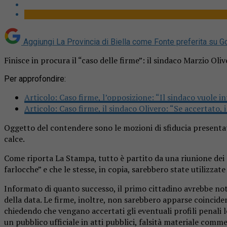
Aggiungi La Provincia di Biella come
Fonte preferita su G
Finisce in procura il “caso delle firme”: il sindaco Marzio Ol
Per approfondire:
Articolo
:
Caso firme, l’opposizione: “Il sindaco vuole in
Articolo
:
Caso firme, il sindaco Olivero: “Se accertato,
Oggetto del contendere sono le mozioni di sfiducia presentate
calce.
Come riporta La Stampa, tutto è partito da una riunione dei 
farlocche” e che le stesse, in copia, sarebbero state utilizz
Informato di quanto successo, il primo cittadino avrebbe nota
della data. Le firme, inoltre, non sarebbero apparse coincident
chiedendo che vengano accertati gli eventuali profili penali le
un pubblico ufficiale in atti pubblici, falsità materiale comme