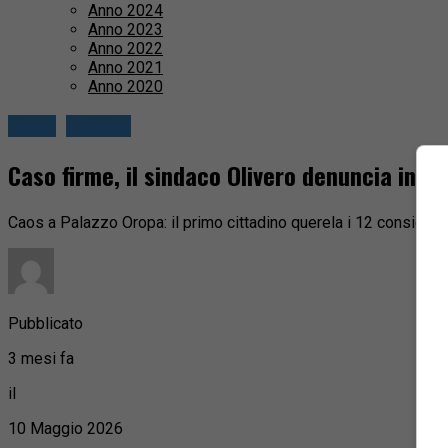
Anno 2024
Anno 2023
Anno 2022
Anno 2021
Anno 2020
Biella
Politica
Caso firme, il sindaco Olivero denuncia in bl
Caos a Palazzo Oropa: il primo cittadino querela i 12 consiglier
Pubblicato
3 mesi fa
il
10 Maggio 2026