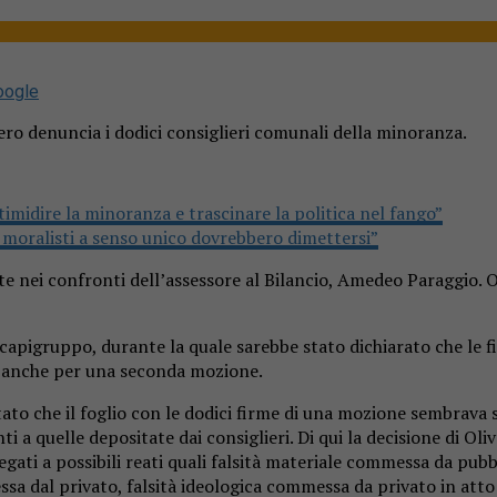
oogle
ivero denuncia i dodici consiglieri comunali della minoranza.
timidire la minoranza e trascinare la politica nel fango”
 i moralisti a senso unico dovrebbero dimettersi”
 nei confronti dell’assessore al Bilancio, Amedeo Paraggio. O 
capigruppo, durante la quale sarebbe stato dichiarato che le 
ate anche per una seconda mozione.
to che il foglio con le dodici firme di una mozione sembrava s
i a quelle depositate dai consiglieri. Di qui la decisione di Oli
gati a possibili reati quali falsità materiale commessa da pubbl
ssa dal privato, falsità ideologica commessa da privato in atto 