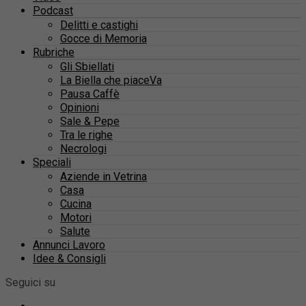
Podcast
Delitti e castighi
Gocce di Memoria
Rubriche
Gli Sbiellati
La Biella che piaceVa
Pausa Caffè
Opinioni
Sale & Pepe
Tra le righe
Necrologi
Speciali
Aziende in Vetrina
Casa
Cucina
Motori
Salute
Annunci Lavoro
Idee & Consigli
Seguici su