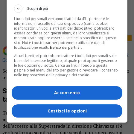
Scopri di più
Share
I tuoi dati personali verranno trattati da 431 partner e le
Tweet
informazioni raccolte dal tuo dispositivo (come cookie,
identificatori univoci e altri dati del dispositivo) potrebbero
essere condivise con questi ultimi, da loro visualizzate e
memorizzate oppure essere usate nello specifico da questo
sito. Noi e i nostri partner potremmo utilizzare dati di
localizzazione esatti.
Elenco dei partner
.
Aggiungi La Provincia di Biella come
Fonte preferita su
Alcuni fornitori potrebbero trattare i tuoi dati personali sulla
Google
base dell'interesse legittimo, al quale puoi opporti gestendo
le tue opzioni qui sotto. Cerca un link in fondo a questa
Scontro tra due auto sul ponte della tangenziale e traffico
pagina o nel menu del sito per gestire o revocare il consenso
nelle impostazioni della privacy e dei cookie.
in tilt.
Scontro tra due auto sul ponte della
Acconsento
tangenziale e traffico in tilt
Gestisci le opzioni
Traffico rallentato e code nella mattinata di oggi, 9
maggio, lungo il ponte della tangenziale. All’altezza
dell’accesso alla Superstrada in direzione Chiavazza si è
verificato uno scontro tra due veicoli, con ripercussioni