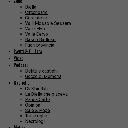
Zone
Biella
Circondario
Cossatese
Valli Mosso e Sessera
Valle Elvo
Valle Cervo
Basso Biellese
Fuori provincia
Eventi & Cultura
Video
Podcast
Delitti e castighi
Gocce di Memoria
Rubriche
Gli Sbiellati
La Biella che piaceVa
Pausa Caffè
Opinioni
Sale & Pepe
Tra le righe
Necrologi
Meteo