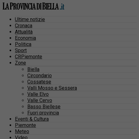
Ultime notizie
Cronaca
Attualità
Economia
Politica
Sport
CRPiemonte
Zone
Biella
Circondario
Cossatese
Valli Mosso e Sessera
Valle Elvo
Valle Cervo
Basso Biellese
Fuori provincia
Eventi & Cultura
Piemonte
Meteo
Video