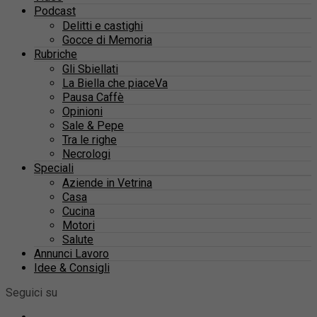
Podcast
Delitti e castighi
Gocce di Memoria
Rubriche
Gli Sbiellati
La Biella che piaceVa
Pausa Caffè
Opinioni
Sale & Pepe
Tra le righe
Necrologi
Speciali
Aziende in Vetrina
Casa
Cucina
Motori
Salute
Annunci Lavoro
Idee & Consigli
Seguici su