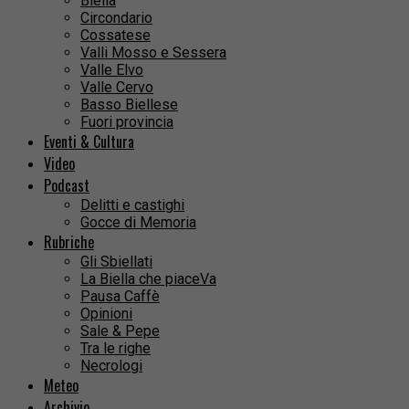
Biella
Circondario
Cossatese
Valli Mosso e Sessera
Valle Elvo
Valle Cervo
Basso Biellese
Fuori provincia
Eventi & Cultura
Video
Podcast
Delitti e castighi
Gocce di Memoria
Rubriche
Gli Sbiellati
La Biella che piaceVa
Pausa Caffè
Opinioni
Sale & Pepe
Tra le righe
Necrologi
Meteo
Archivio