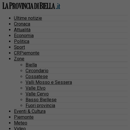
Ultime notizie
Cronaca
Attualità
Economia
Politica
Sport
CRPiemonte
Zone
Biella
Circondario
Cossatese
Valli Mosso e Sessera
Valle Elvo
Valle Cervo
Basso Biellese
Fuori provincia
Eventi & Cultura
Piemonte
Meteo
Video