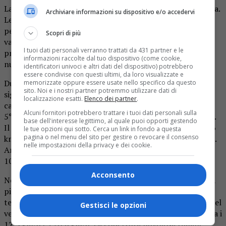
La notte sarà caratterizzata da pioggia leggera e moderata.
Archiviare informazioni su dispositivo e/o accedervi
Le temperature si attestano intorno ai 5°C, con una
percezione che scende fino a 0°C. La velocità del vento
Scopri di più
varia tra i 21,1 km/h e i 27,9 km/h, provenendo
I tuoi dati personali verranno trattati da 431 partner e le
principalmente da Nord e Nord-Ovest. La copertura
informazioni raccolte dal tuo dispositivo (come cookie,
nuvolosa è totale, raggiungendo il 100%.
identificatori univoci e altri dati del dispositivo) potrebbero
essere condivise con questi ultimi, da loro visualizzate e
Durante la mattina, le condizioni meteo non subiscono
memorizzate oppure essere usate nello specifico da questo
sito. Noi e i nostri partner potremmo utilizzare dati di
significativi cambiamenti. La pioggia moderata continua a
localizzazione esatti.
Elenco dei partner
.
cadere, con temperature che si mantengono tra i 4°C e i
Alcuni fornitori potrebbero trattare i tuoi dati personali sulla
5°C. La temperatura percepita può scendere fino a -0,4°C.
base dell'interesse legittimo, al quale puoi opporti gestendo
Il vento si presenta con una velocità che arriva fino a 48,6
le tue opzioni qui sotto. Cerca un link in fondo a questa
pagina o nel menu del sito per gestire o revocare il consenso
km/h, mantenendo la direzione prevalentemente da Nord.
nelle impostazioni della privacy e dei cookie.
Anche in questo caso, la copertura nuvolosa rimane al
100%.
Acconsento
Nel pomeriggio, si assiste a un lieve miglioramento, con la
pioggia leggera che continua a manifestarsi. Le
temperature si stabilizzano attorno ai 4,9°C. La velocità del
Gestisci le opzioni
vento è più contenuta rispetto alla mattina, oscillando tra i
12,3 km/h e i 20,8 km/h. La copertura nuvolosa rimane