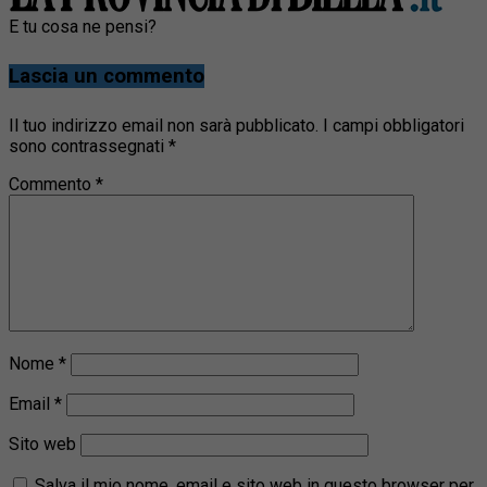
E tu cosa ne pensi?
Lascia un commento
Il tuo indirizzo email non sarà pubblicato.
I campi obbligatori
sono contrassegnati
*
Commento
*
Nome
*
Email
*
Sito web
Salva il mio nome, email e sito web in questo browser per