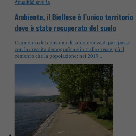
Attualità
6 anni fa
Ambiente, il Biellese è l’unico territorio
dove è stato recuperato del suolo
L’aumento del consumo di suolo non va di pari passo
con la crescita demografica e in Italia cresce più il
cemento che la popolazione: nel 2019...