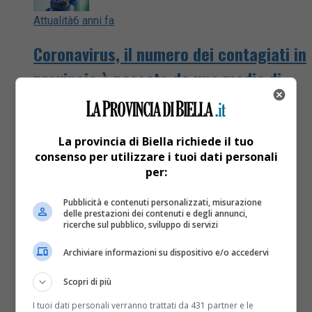
Attualità
6 anni fa
Coronavirus, il numero dei contagiati in
provincia è passato da una media di
quattro giornalieri ai 18 di ieri sera
Sono in aumento i contagiati da Covid 19 nella
La provincia di Biella richiede il tuo
provincia di Biella. I numeri in assoluto rimangono
consenso per utilizzare i tuoi dati personali
bassi ma rispetto alla scorsa settimana quando si
per:
era...
Pubblicità e contenuti personalizzati, misurazione
delle prestazioni dei contenuti e degli annunci,
ricerche sul pubblico, sviluppo di servizi
Archiviare informazioni su dispositivo e/o accedervi
Scopri di più
I tuoi dati personali verranno trattati da 431 partner e le