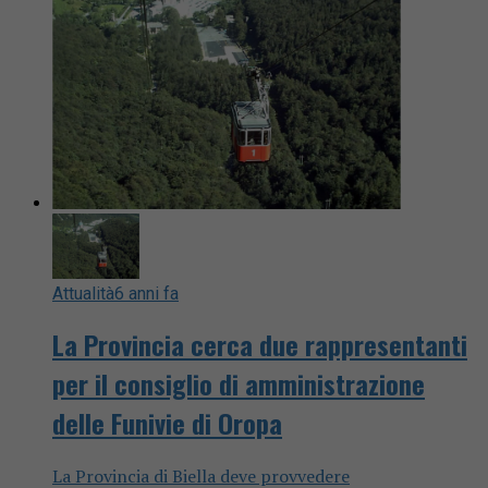
Attualità
6 anni fa
La Provincia cerca due rappresentanti
per il consiglio di amministrazione
delle Funivie di Oropa
La Provincia di Biella deve provvedere