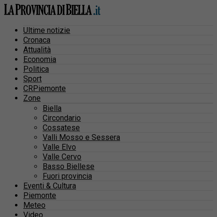
Ultime notizie
Cronaca
Attualità
Economia
Politica
Sport
CRPiemonte
Zone
Biella
Circondario
Cossatese
Valli Mosso e Sessera
Valle Elvo
Valle Cervo
Basso Biellese
Fuori provincia
Eventi & Cultura
Piemonte
Meteo
Video