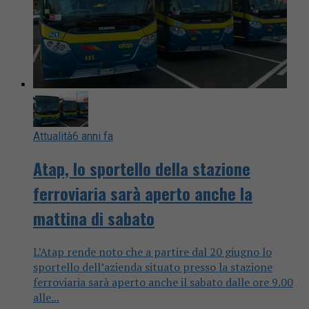
Attualità
6 anni fa
Atap, lo sportello della stazione
ferroviaria sarà aperto anche la
mattina di sabato
L’Atap rende noto che a partire dal 20 giugno lo
sportello dell’azienda situato presso la stazione
ferroviaria sarà aperto anche il sabato dalle ore 9.00
alle...