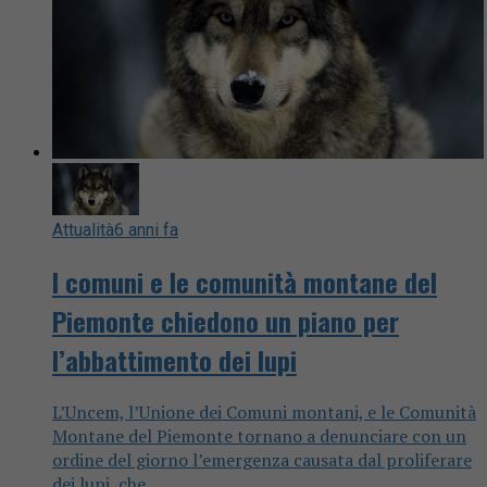
Attualità
6 anni fa
I comuni e le comunità montane del
Piemonte chiedono un piano per
l’abbattimento dei lupi
L’Uncem, l’Unione dei Comuni montani, e le Comunità
Montane del Piemonte tornano a denunciare con un
ordine del giorno l’emergenza causata dal proliferare
dei lupi, che...