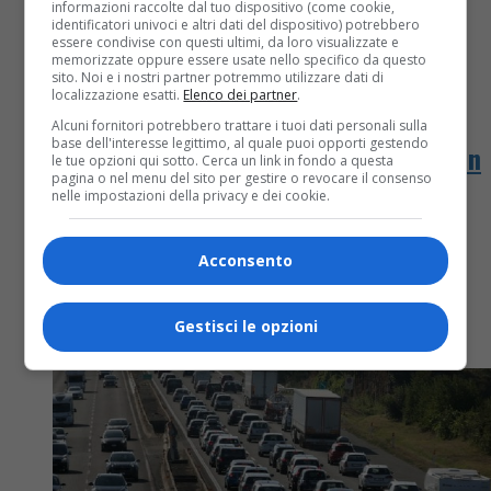
informazioni raccolte dal tuo dispositivo (come cookie,
identificatori univoci e altri dati del dispositivo) potrebbero
essere condivise con questi ultimi, da loro visualizzate e
memorizzate oppure essere usate nello specifico da questo
sito. Noi e i nostri partner potremmo utilizzare dati di
localizzazione esatti.
Elenco dei partner
.
Cronaca
6 anni fa
Alcuni fornitori potrebbero trattare i tuoi dati personali sulla
base dell'interesse legittimo, al quale puoi opporti gestendo
Anziana donna di Biella si sente male in
le tue opzioni qui sotto. Cerca un link in fondo a questa
pagina o nel menu del sito per gestire o revocare il consenso
casa, devono intervenire i vigili del
nelle impostazioni della privacy e dei cookie.
fuoco
Acconsento
BIELLA – Momenti di paura questa mattina, verso le
ore 10, in via Pozzo a Biella. Un’anziana donna si è
Gestisci le opzioni
sentita male in casa. E’ riuscita...