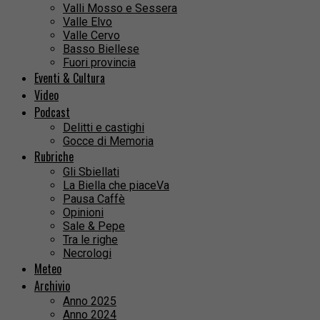
Valli Mosso e Sessera
Valle Elvo
Valle Cervo
Basso Biellese
Fuori provincia
Eventi & Cultura
Video
Podcast
Delitti e castighi
Gocce di Memoria
Rubriche
Gli Sbiellati
La Biella che piaceVa
Pausa Caffè
Opinioni
Sale & Pepe
Tra le righe
Necrologi
Meteo
Archivio
Anno 2025
Anno 2024