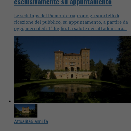
esclusivamente su appuntamento
Le sedi Inps del Piemonte riaprono gli sportelli di
ricezione del pubblico, su appuntamento, a partire da
oggi, mercoledì 1° luglio. La salute dei cittadini sarà...
Attualità
6 anni fa