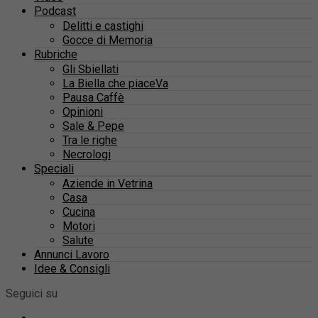
Podcast
Delitti e castighi
Gocce di Memoria
Rubriche
Gli Sbiellati
La Biella che piaceVa
Pausa Caffè
Opinioni
Sale & Pepe
Tra le righe
Necrologi
Speciali
Aziende in Vetrina
Casa
Cucina
Motori
Salute
Annunci Lavoro
Idee & Consigli
Seguici su