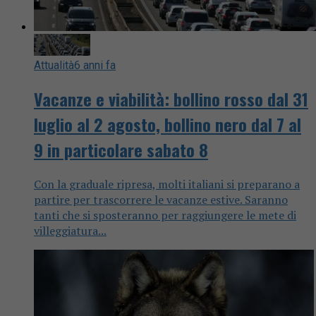
Attualità
6 anni fa
Vacanze e viabilità: bollino rosso dal 31
luglio al 2 agosto, bollino nero dal 7 al
9 in particolare sabato 8
Con la graduale ripresa, molti italiani si preparano a
partire per trascorrere le vacanze estive. Saranno
tanti che si sposteranno per raggiungere le mete di
villeggiatura...