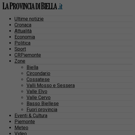
Ultime notizie
Cronaca
Attualità
Economia
Politica
Sport
CRPiemonte
Zone
Biella
Circondario
Cossatese
Valli Mosso e Sessera
Valle Elvo
Valle Cervo
Basso Biellese
Fuori provincia
Eventi & Cultura
Piemonte
Meteo
Video