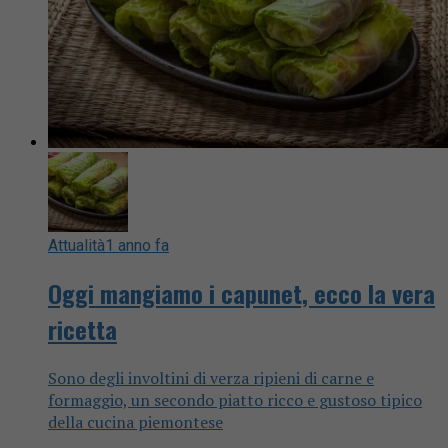
Attualità
1 anno fa
Oggi mangiamo i capunet, ecco la vera
ricetta
Sono degli involtini di verza ripieni di carne e
formaggio, un secondo piatto ricco e gustoso tipico
della cucina piemontese