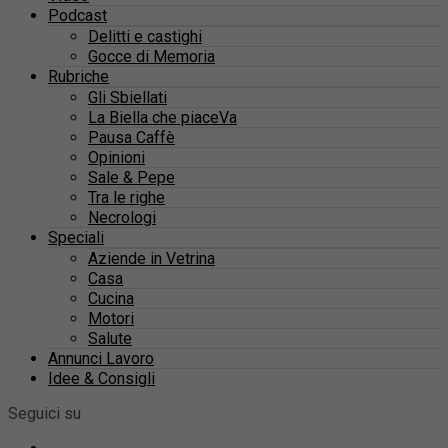
Podcast
Delitti e castighi
Gocce di Memoria
Rubriche
Gli Sbiellati
La Biella che piaceVa
Pausa Caffè
Opinioni
Sale & Pepe
Tra le righe
Necrologi
Speciali
Aziende in Vetrina
Casa
Cucina
Motori
Salute
Annunci Lavoro
Idee & Consigli
Seguici su