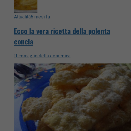
Attualità
6 mesi fa
Ecco la vera ricetta della polenta
concia
Il consiglio della domenica