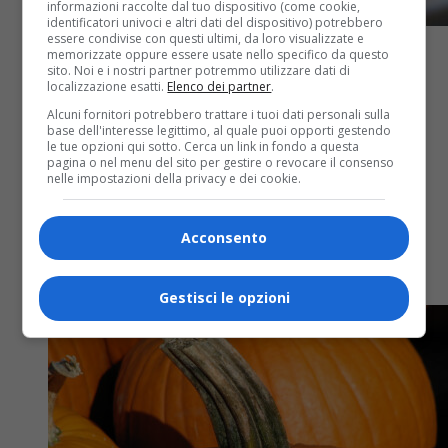
informazioni raccolte dal tuo dispositivo (come cookie,
identificatori univoci e altri dati del dispositivo) potrebbero
essere condivise con questi ultimi, da loro visualizzate e
memorizzate oppure essere usate nello specifico da questo
sito. Noi e i nostri partner potremmo utilizzare dati di
localizzazione esatti.
Elenco dei partner
.
Alcuni fornitori potrebbero trattare i tuoi dati personali sulla
Attualità
3 anni fa
base dell'interesse legittimo, al quale puoi opporti gestendo
le tue opzioni qui sotto. Cerca un link in fondo a questa
Festeggiamo il nuovo anno con una
pagina o nel menu del sito per gestire o revocare il consenso
nelle impostazioni della privacy e dei cookie.
bella polenta concia
Acconsento
Ecco la vera ricetta di uno dei piatti simbolo del
Biellese
Gestisci le opzioni