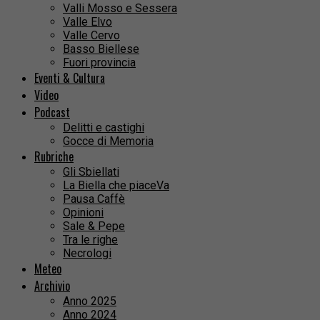
Valli Mosso e Sessera
Valle Elvo
Valle Cervo
Basso Biellese
Fuori provincia
Eventi & Cultura
Video
Podcast
Delitti e castighi
Gocce di Memoria
Rubriche
Gli Sbiellati
La Biella che piaceVa
Pausa Caffè
Opinioni
Sale & Pepe
Tra le righe
Necrologi
Meteo
Archivio
Anno 2025
Anno 2024