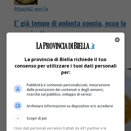
Attualità
2 anni fa
E’ già tempo di polenta concia, ecco la
vera ricetta
Uno dei piatti simbolo del Biellese è sicuramente la
polenta concia, o “polenta cunscia” come viene
La provincia di Biella richiede il tuo
chiamata in dialetto
consenso per utilizzare i tuoi dati personali
per:
Pubblicità e contenuti personalizzati, misurazione
delle prestazioni dei contenuti e degli annunci,
ricerche sul pubblico, sviluppo di servizi
Archiviare informazioni su dispositivo e/o accedervi
Scopri di più
I tuoi dati personali verranno trattati da 431 partner e le