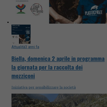
Attualità
3 anni fa
Biella, domenica 2 aprile in programma
la giornata per la raccolta dei
mozziconi
Iniziativa per sensibilizzare la società