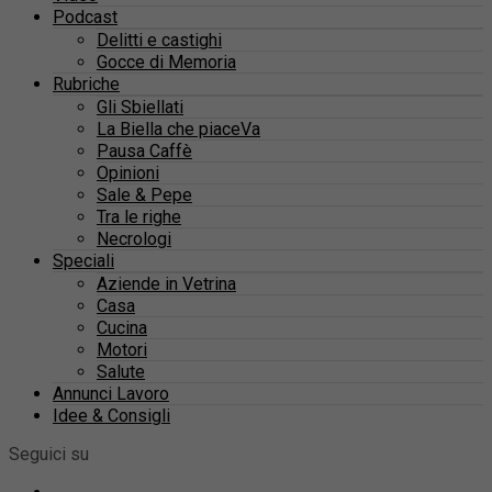
Podcast
Delitti e castighi
Gocce di Memoria
Rubriche
Gli Sbiellati
La Biella che piaceVa
Pausa Caffè
Opinioni
Sale & Pepe
Tra le righe
Necrologi
Speciali
Aziende in Vetrina
Casa
Cucina
Motori
Salute
Annunci Lavoro
Idee & Consigli
Seguici su