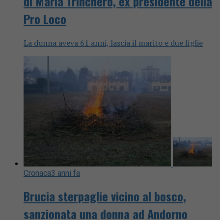
di Maria Trinchero, ex presidente della
Pro Loco
La donna aveva 61 anni, lascia il marito e due figlie
Cronaca
3 anni fa
Brucia sterpaglie vicino al bosco,
sanzionata una donna ad Andorno