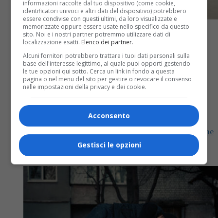
informazioni raccolte dal tuo dispositivo (come cookie,
identificatori univoci e altri dati del dispositivo) potrebbero
essere condivise con questi ultimi, da loro visualizzate e
memorizzate oppure essere usate nello specifico da questo
sito. Noi e i nostri partner potremmo utilizzare dati di
localizzazione esatti.
Elenco dei partner
.
Alcuni fornitori potrebbero trattare i tuoi dati personali sulla
base dell'interesse legittimo, al quale puoi opporti gestendo
Attualità
3 anni fa
le tue opzioni qui sotto. Cerca un link in fondo a questa
pagina o nel menu del sito per gestire o revocare il consenso
Piatto, la palestra trasformata in un
nelle impostazioni della privacy e dei cookie.
centro pickleball
Acconsento
Nell’esistente palestra comunale di Piatto, in frazione
Malina, è stato realizzato un palazzetto per il gioco
Gestisci le opzioni
del pickleball, completo con spogliatoi e servizi