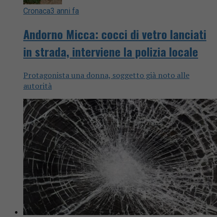
Cronaca
3 anni fa
Andorno Micca: cocci di vetro lanciati
in strada, interviene la polizia locale
Protagonista una donna, soggetto già noto alle
autorità