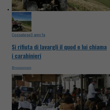
Cossatese
3 anni fa
Si rifiuta di lavargli il quod e lui chiama
i carabinieri
Brusnengo