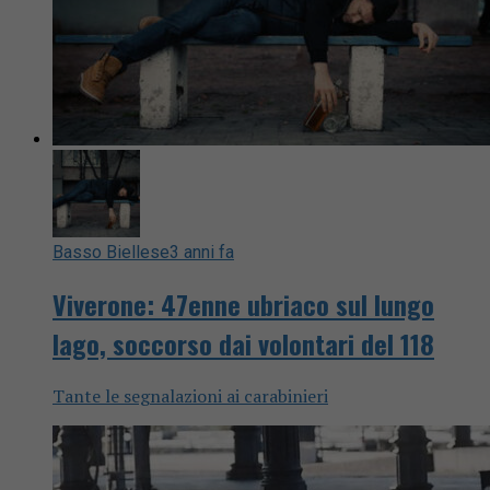
Basso Biellese
3 anni fa
Viverone: 47enne ubriaco sul lungo
lago, soccorso dai volontari del 118
Tante le segnalazioni ai carabinieri