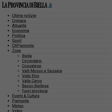
Ultime notizie
Cronaca
Attualità
Economia
Politica
Sport
CRPiemonte
Zone
Biella
Circondario
Cossatese
Valli Mosso e Sessera
Valle Elvo
Valle Cervo
Basso Biellese
Fuori provincia
Eventi & Cultura
Piemonte
Meteo
Video