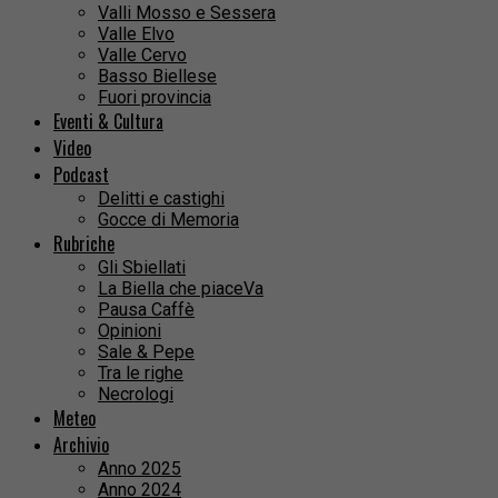
Valli Mosso e Sessera
Valle Elvo
Valle Cervo
Basso Biellese
Fuori provincia
Eventi & Cultura
Video
Podcast
Delitti e castighi
Gocce di Memoria
Rubriche
Gli Sbiellati
La Biella che piaceVa
Pausa Caffè
Opinioni
Sale & Pepe
Tra le righe
Necrologi
Meteo
Archivio
Anno 2025
Anno 2024