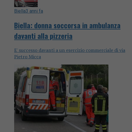
Biella
3 anni fa
Biella: donna soccorsa in ambulanza
davanti alla pizzeria
E' successo davanti a un esercizio commerciale di via
Pietro Micca