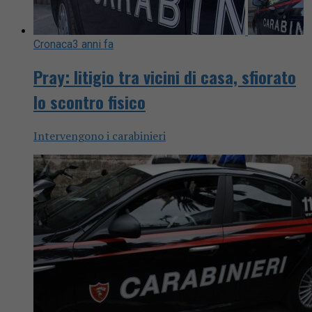
Cronaca
3 anni fa
Pray: litigio tra vicini di casa, sfiorato
lo scontro fisico
Intervengono i carabinieri