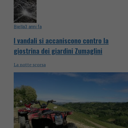
Biella
3 anni fa
I vandali si accaniscono contro la
giostrina dei giardini Zumaglini
La notte scorsa