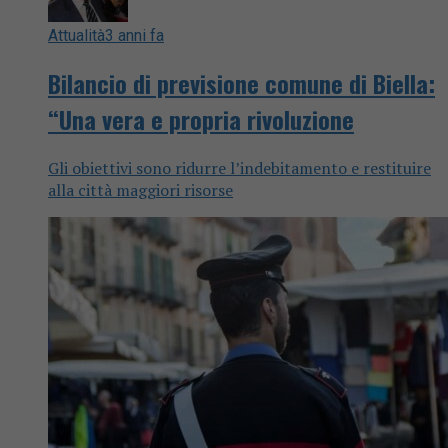
Attualità
3 anni fa
Bilancio di previsione comune di Biella:
“Una vera e propria rivoluzione
Gli obiettivi sono ridurre l’indebitamento e restituire
alla città maggiori risorse