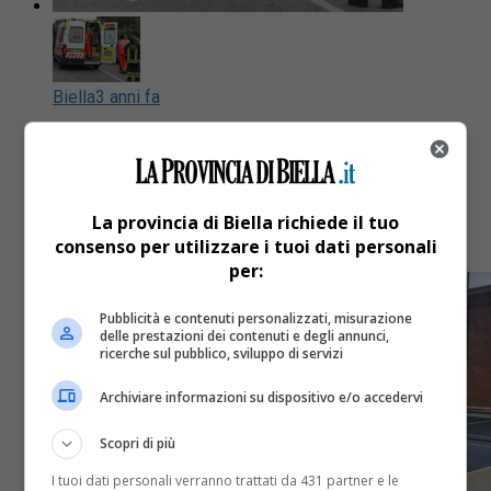
Biella
3 anni fa
Biella, donna trovata morta nella
propria abitazione
La provincia di Biella richiede il tuo
Tragedia questa mattina in via per Candelo
consenso per utilizzare i tuoi dati personali
per:
Pubblicità e contenuti personalizzati, misurazione
delle prestazioni dei contenuti e degli annunci,
ricerche sul pubblico, sviluppo di servizi
Archiviare informazioni su dispositivo e/o accedervi
Scopri di più
I tuoi dati personali verranno trattati da 431 partner e le