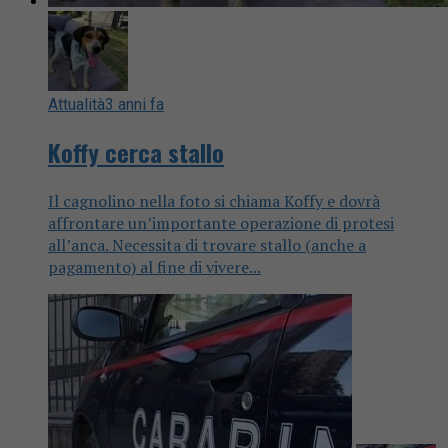
Attualità
3 anni fa
Koffy cerca stallo
Il cagnolino nella foto si chiama Koffy e dovrà
affrontare un’importante operazione di protesi
all’anca. Necessita di trovare stallo (anche a
pagamento) al fine di vivere...