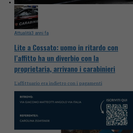
Attualità
3 anni fa
Lite a Cossato: uomo in ritardo con
l’affitto ha un diverbio con la
proprietaria, arrivano i carabinieri
L'affittuario era indietro con i pagamenti