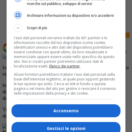
ricerche sul pubblico, sviluppo di servizi
Share
Archiviare informazioni su dispositivo e/o accedervi
Tweet
Scopri di più
I tuoi dati personali verranno trattati da 431 partner e le
informazioni raccolte dal tuo dispositivo (come cookie,
identificatori univoci e altri dati del dispositivo) potrebbero
Aggiungi La Provincia di Biella come
Fonte preferita su
essere condivise con questi ultimi, da loro visualizzate e
Google
memorizzate oppure essere usate nello specifico da questo
sito. Noi e i nostri partner potremmo utilizzare dati di
localizzazione esatti.
Elenco dei partner
.
Incidente questa mattina davanti a una pizzeria di Biella, in
via Pietro Micca.
Alcuni fornitori potrebbero trattare i tuoi dati personali sulla
base dell'interesse legittimo, al quale puoi opporti gestendo
le tue opzioni qui sotto. Cerca un link in fondo a questa
Sono intervenuti i volontari del 118 per soccorrere una
pagina o nel menu del sito per gestire o revocare il consenso
donna ferita e per il trasporto all’ospedale di Ponderano
nelle impostazioni della privacy e dei cookie.
dove riceverà le cure del caso.
Tra i primi a prestarle soccorso, i dipendenti del locale
Acconsento
davanti al quale è avvenuto il fatto.
Rimani aggiornato seguendoci su Google
Gestisci le opzioni