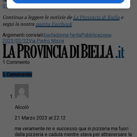
News!
SEGUICI
Continua a leggere le notizie de
La Provincia di Biella
e
segui la nostra
pagina Facebook
Argomenti correlati:
biella
donna ferita
Pubblicazione
2023/03/22
Via Pietro Micca
1 Commento
1 Commento
Nicolò
21 Marzo 2023 at 22:12
ma veramente nn e successo qua in pizzeria ma fuori
dalla pizzeria e caduta mentre stava per attraversare la