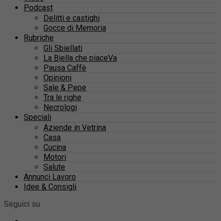
Podcast
Delitti e castighi
Gocce di Memoria
Rubriche
Gli Sbiellati
La Biella che piaceVa
Pausa Caffè
Opinioni
Sale & Pepe
Tra le righe
Necrologi
Speciali
Aziende in Vetrina
Casa
Cucina
Motori
Salute
Annunci Lavoro
Idee & Consigli
Seguici su