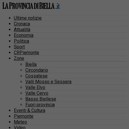
Ultime notizie
Cronaca
Attualità
Economia
Politica
Sport
CRPiemonte
Zone
Biella
Circondario
Cossatese
Valli Mosso e Sessera
Valle Elvo
Valle Cervo
Basso Biellese
Fuori provincia
Eventi & Cultura
Piemonte
Meteo
Video