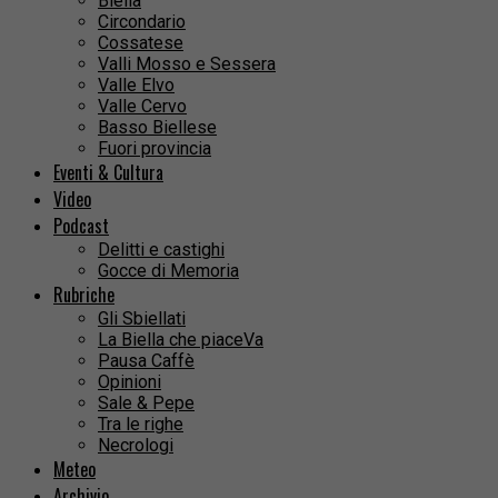
Biella
Circondario
Cossatese
Valli Mosso e Sessera
Valle Elvo
Valle Cervo
Basso Biellese
Fuori provincia
Eventi & Cultura
Video
Podcast
Delitti e castighi
Gocce di Memoria
Rubriche
Gli Sbiellati
La Biella che piaceVa
Pausa Caffè
Opinioni
Sale & Pepe
Tra le righe
Necrologi
Meteo
Archivio