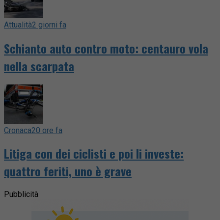
Attualità
2 giorni fa
Schianto auto contro moto: centauro vola
nella scarpata
Cronaca
20 ore fa
Litiga con dei ciclisti e poi li investe:
quattro feriti, uno è grave
Pubblicità