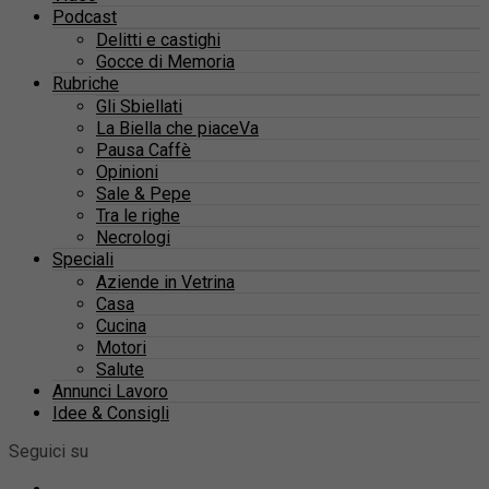
Podcast
Delitti e castighi
Gocce di Memoria
Rubriche
Gli Sbiellati
La Biella che piaceVa
Pausa Caffè
Opinioni
Sale & Pepe
Tra le righe
Necrologi
Speciali
Aziende in Vetrina
Casa
Cucina
Motori
Salute
Annunci Lavoro
Idee & Consigli
Seguici su