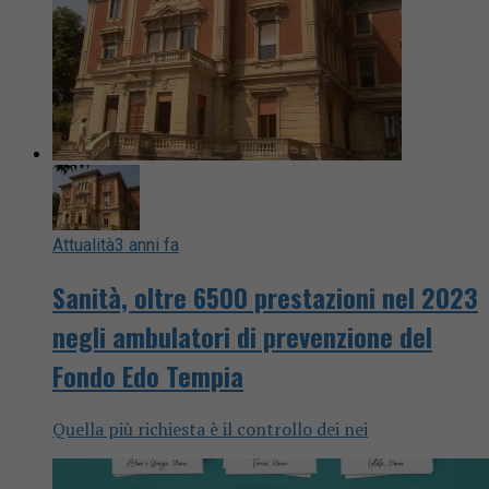
Attualità
3 anni fa
Sanità, oltre 6500 prestazioni nel 2023
negli ambulatori di prevenzione del
Fondo Edo Tempia
Quella più richiesta è il controllo dei nei