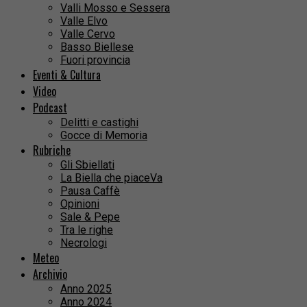
Valli Mosso e Sessera
Valle Elvo
Valle Cervo
Basso Biellese
Fuori provincia
Eventi & Cultura
Video
Podcast
Delitti e castighi
Gocce di Memoria
Rubriche
Gli Sbiellati
La Biella che piaceVa
Pausa Caffè
Opinioni
Sale & Pepe
Tra le righe
Necrologi
Meteo
Archivio
Anno 2025
Anno 2024