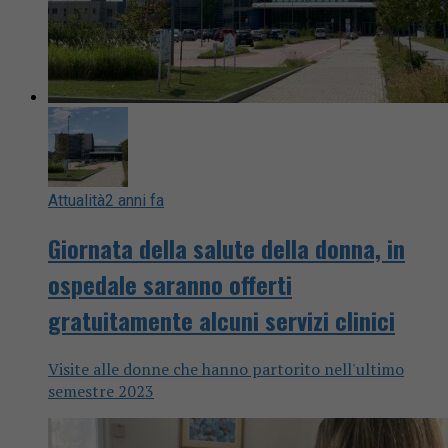
Attualità
2 anni fa
Giornata della salute della donna, in
ospedale saranno offerti
gratuitamente alcuni servizi clinici
Visite alle donne che hanno partorito nell'ultimo
semestre 2023