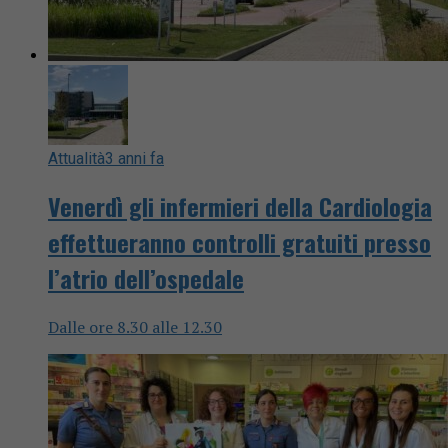
Attualità
3 anni fa
Venerdì gli infermieri della Cardiologia
effettueranno controlli gratuiti presso
l’atrio dell’ospedale
Dalle ore 8.30 alle 12.30