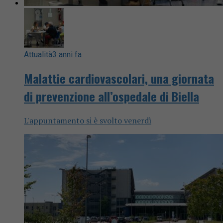
Attualità
3 anni fa
Malattie cardiovascolari, una giornata
di prevenzione all’ospedale di Biella
L'appuntamento si è svolto venerdì