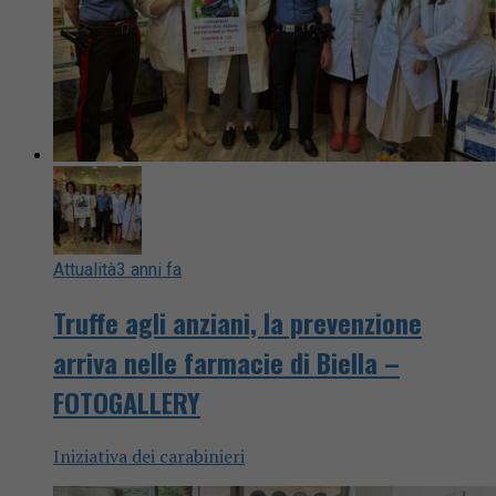
Attualità
3 anni fa
Truffe agli anziani, la prevenzione
arriva nelle farmacie di Biella –
FOTOGALLERY
Iniziativa dei carabinieri