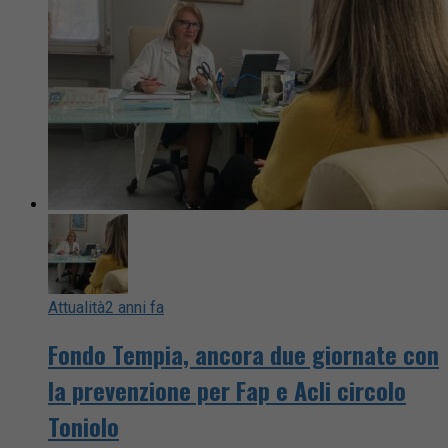
Attualità
2 anni fa
Fondo Tempia, ancora due giornate con
la prevenzione per Fap e Acli circolo
Toniolo