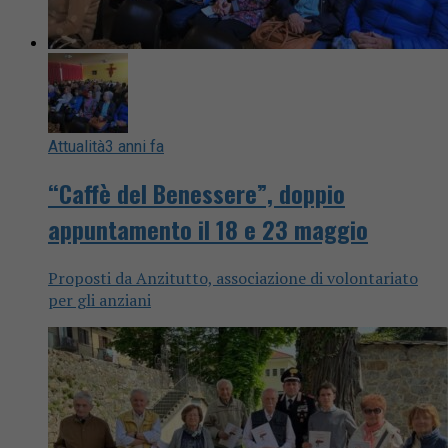
Attualità
3 anni fa
“Caffè del Benessere”, doppio
appuntamento il 18 e 23 maggio
Proposti da Anzitutto, associazione di volontariato
per gli anziani