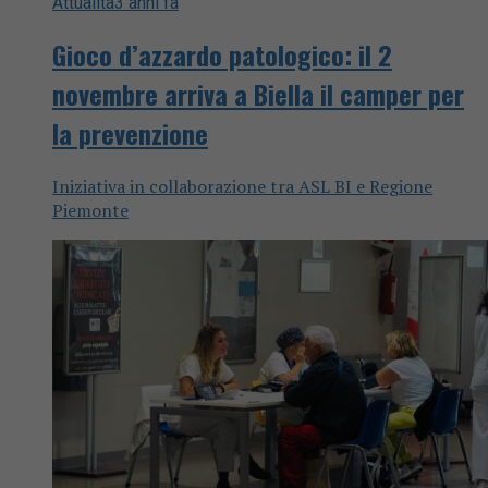
Attualità
3 anni fa
Gioco d’azzardo patologico: il 2
novembre arriva a Biella il camper per
la prevenzione
Iniziativa in collaborazione tra ASL BI e Regione
Piemonte