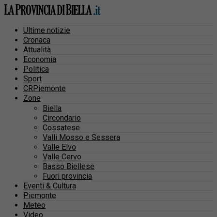
Ultime notizie
Cronaca
Attualità
Economia
Politica
Sport
CRPiemonte
Zone
Biella
Circondario
Cossatese
Valli Mosso e Sessera
Valle Elvo
Valle Cervo
Basso Biellese
Fuori provincia
Eventi & Cultura
Piemonte
Meteo
Video