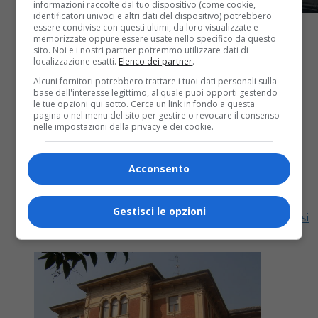
informazioni raccolte dal tuo dispositivo (come cookie,
identificatori univoci e altri dati del dispositivo) potrebbero
essere condivise con questi ultimi, da loro visualizzate e
memorizzate oppure essere usate nello specifico da questo
sito. Noi e i nostri partner potremmo utilizzare dati di
localizzazione esatti.
Elenco dei partner
.
Alcuni fornitori potrebbero trattare i tuoi dati personali sulla
Attualità
2 anni fa
base dell'interesse legittimo, al quale puoi opporti gestendo
le tue opzioni qui sotto. Cerca un link in fondo a questa
L’8 marzo all’Ospedale di Biella una
pagina o nel menu del sito per gestire o revocare il consenso
nelle impostazioni della privacy e dei cookie.
giornata di prevenzione dedicata alle
donne
Acconsento
Le pazienti verranno sottoposte a valutazione
Gestisci le opzioni
ecocolordoppler, esame volto a identificare la stenosi
carotidea