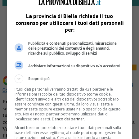
La provincia di Biella richiede il tuo
consenso per utilizzare i tuoi dati personali
per:
Pubblicità e contenuti personalizzati, misurazione
Share
delle prestazioni dei contenuti e degli annunci,
Tweet
ricerche sul pubblico, sviluppo di servizi
Archiviare informazioni su dispositivo e/o accedervi
Scopri di più
Aggiungi La Provincia di Biella come
Fonte preferita su
I tuoi dati personali verranno trattati da 431 partner e le
Google
informazioni raccolte dal tuo dispositivo (come cookie,
identificatori univoci e altri dati del dispositivo) potrebbero
Prevenzione Serena, il programma organizzato di
essere condivise con questi ultimi, da loro visualizzate e
screening per la prevenzione e la diagnosi precoce dei
memorizzate oppure essere usate nello specifico da questo
sito. Noi e i nostri partner potremmo utilizzare dati di
tumori messo a punto dalla Regione Piemonte in
localizzazione esatti.
Elenco dei partner
.
collaborazione con la Rete oncologica del Piemonte e della
Alcuni fornitori potrebbero trattare i tuoi dati personali sulla
Valle d’Aosta e con il Centro di riferimento per
base dell'interesse legittimo, al quale puoi opporti gestendo
l’Epidemiologia e la Prevenzione Oncologica in Piemonte,
le tue opzioni qui sotto. Cerca un link in fondo a questa