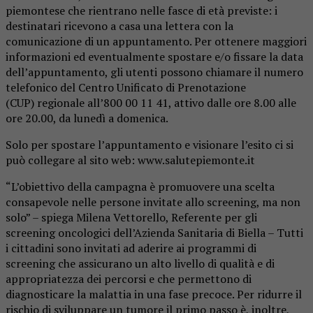
piemontese che rientrano nelle fasce di età previste: i
destinatari ricevono a casa una lettera con la
comunicazione di un appuntamento. Per ottenere maggiori
informazioni ed eventualmente spostare e/o fissare la data
dell’appuntamento, gli utenti possono chiamare il numero
telefonico del Centro Unificato di Prenotazione
(CUP) regionale all’800 00 11 41, attivo dalle ore 8.00 alle
ore 20.00, da lunedì a domenica.
Solo per spostare l’appuntamento e visionare l’esito ci si
può collegare al sito web: www.salutepiemonte.it
“L’obiettivo della campagna è promuovere una scelta
consapevole nelle persone invitate allo screening, ma non
solo” – spiega Milena Vettorello, Referente per gli
screening oncologici dell’Azienda Sanitaria di Biella – Tutti
i cittadini sono invitati ad aderire ai programmi di
screening che assicurano un alto livello di qualità e di
appropriatezza dei percorsi e che permettono di
diagnosticare la malattia in una fase precoce. Per ridurre il
rischio di sviluppare un tumore il primo passo è, inoltre,