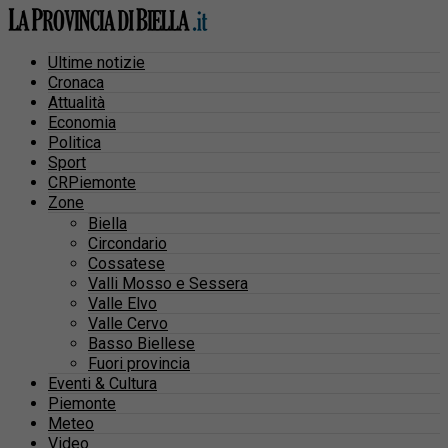
Ultime notizie
Cronaca
Attualità
Economia
Politica
Sport
CRPiemonte
Zone
Biella
Circondario
Cossatese
Valli Mosso e Sessera
Valle Elvo
Valle Cervo
Basso Biellese
Fuori provincia
Eventi & Cultura
Piemonte
Meteo
Video