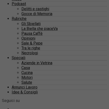
Podcast
Delitti e castighi
Gocce di Memoria
Rubriche
Gli Sbiellati
La Biella che piaceVa
Pausa Caffè
Opinioni
Sale & Pepe
Tra le righe
Necrologi
Speciali
Aziende in Vetrina
Casa
Cucina
Motori
Salute
Annunci Lavoro
Idee & Consigli
Seguici su