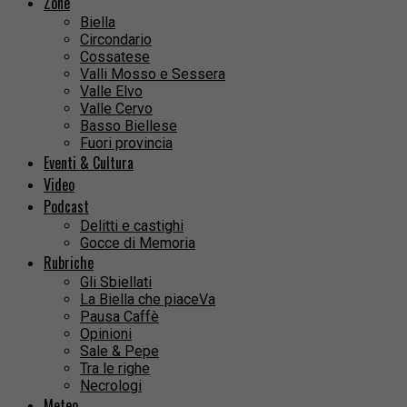
Zone
Biella
Circondario
Cossatese
Valli Mosso e Sessera
Valle Elvo
Valle Cervo
Basso Biellese
Fuori provincia
Eventi & Cultura
Video
Podcast
Delitti e castighi
Gocce di Memoria
Rubriche
Gli Sbiellati
La Biella che piaceVa
Pausa Caffè
Opinioni
Sale & Pepe
Tra le righe
Necrologi
Meteo