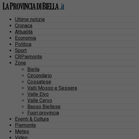
Ultime notizie
Cronaca
Attualità
Economia
Politica
Sport
CRPiemonte
Zone
Biella
Circondario
Cossatese
Valli Mosso e Sessera
Valle Elvo
Valle Cervo
Basso Biellese
Fuori provincia
Eventi & Cultura
Piemonte
Meteo
Video