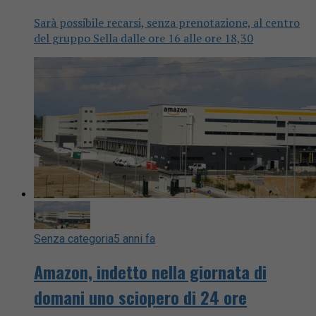
Sarà possibile recarsi, senza prenotazione, al centro
del gruppo Sella dalle ore 16 alle ore 18,30
Senza categoria
5 anni fa
Amazon, indetto nella giornata di
domani uno sciopero di 24 ore