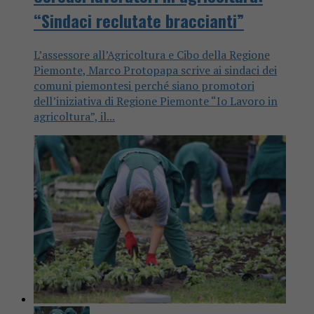
“Sindaci reclutate braccianti”
L’assessore all’Agricoltura e Cibo della Regione
Piemonte, Marco Protopapa scrive ai sindaci dei
comuni piemontesi perché siano promotori
dell’iniziativa di Regione Piemonte “Io Lavoro in
agricoltura”, il...