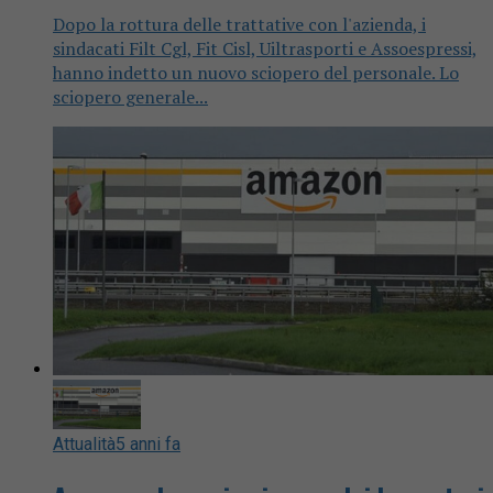
Dopo la rottura delle trattative con l'azienda, i
sindacati Filt Cgl, Fit Cisl, Uiltrasporti e Assoespressi,
hanno indetto un nuovo sciopero del personale. Lo
sciopero generale...
Attualità
5 anni fa