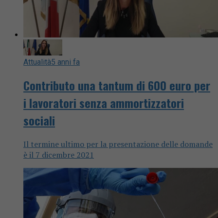
Attualità
5 anni fa
Contributo una tantum di 600 euro per
i lavoratori senza ammortizzatori
sociali
Il termine ultimo per la presentazione delle domande
è il 7 dicembre 2021