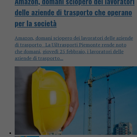
Amazon, domani sciopero dei lavoratori
delle aziende di trasporto che operano
per la società
Amazon, domani sciopero dei lavoratori delle aziende
di trasporto La Uiltrasporti Piemonte rende noto
che domani, giovedì 25 febbraio, i lavoratori delle
aziende di trasporto...