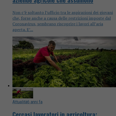
Non c’è soltanto l’ufficio tra le aspirazioni dei giovani
che, forse anche a causa delle restrizioni imposte dal
Coronavirus, sembrano riscoprire i lavori all’aria
aperta. E’...
Attualità
6 anni fa
Cercasi lavoratori in agricoltura: