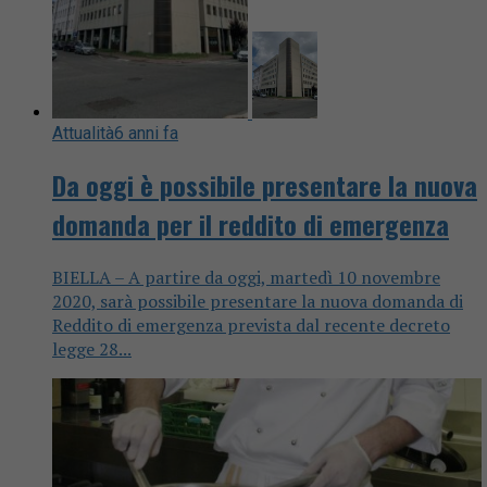
Attualità
6 anni fa
Da oggi è possibile presentare la nuova
domanda per il reddito di emergenza
BIELLA – A partire da oggi, martedì 10 novembre
2020, sarà possibile presentare la nuova domanda di
Reddito di emergenza prevista dal recente decreto
legge 28...