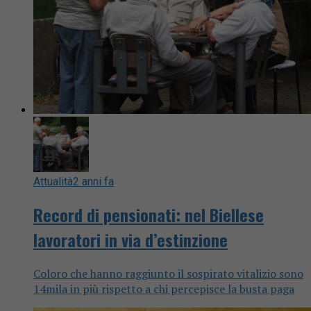
Attualità
2 anni fa
Record di pensionati: nel Biellese
lavoratori in via d’estinzione
Coloro che hanno raggiunto il sospirato vitalizio sono
14mila in più rispetto a chi percepisce la busta paga