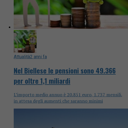
Attualità
2 anni fa
Nel Biellese le pensioni sono 49.366
per oltre 1,1 miliardi
L’importo medio annuo è 20.851 euro, 1.737 mensili,
in attesa degli aumenti che saranno minimi