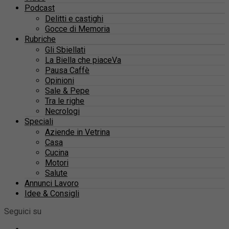
Podcast
Delitti e castighi
Gocce di Memoria
Rubriche
Gli Sbiellati
La Biella che piaceVa
Pausa Caffè
Opinioni
Sale & Pepe
Tra le righe
Necrologi
Speciali
Aziende in Vetrina
Casa
Cucina
Motori
Salute
Annunci Lavoro
Idee & Consigli
Seguici su