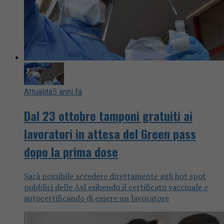
Attualità
5 anni fa
Dal 23 ottobre tamponi gratuiti ai
lavoratori in attesa del Green pass
dopo la prima dose
Sarà possibile accedere direttamente agli hot spot
pubblici delle Asl esibendo il certificato vaccinale e
autocertificando di essere un lavoratore