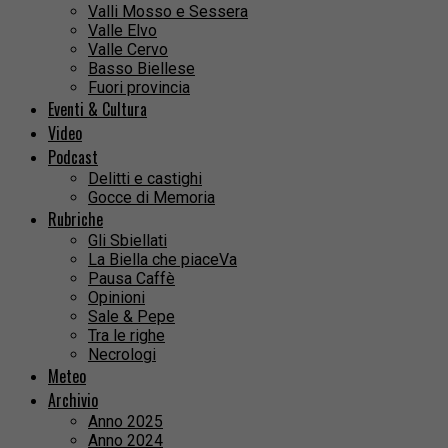
Valli Mosso e Sessera
Valle Elvo
Valle Cervo
Basso Biellese
Fuori provincia
Eventi & Cultura
Video
Podcast
Delitti e castighi
Gocce di Memoria
Rubriche
Gli Sbiellati
La Biella che piaceVa
Pausa Caffè
Opinioni
Sale & Pepe
Tra le righe
Necrologi
Meteo
Archivio
Anno 2025
Anno 2024