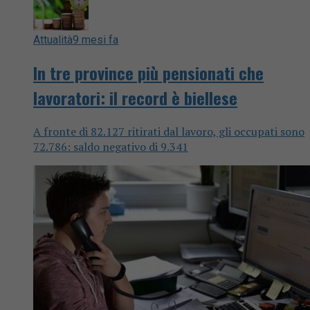
Attualità
9 mesi fa
In tre province più pensionati che
lavoratori: il record è biellese
A fronte di 82.127 ritirati dal lavoro, gli occupati sono
72.786: saldo negativo di 9.341