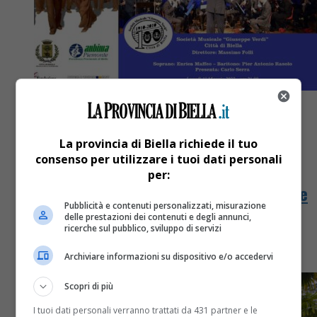
La provincia di Biella richiede il tuo
consenso per utilizzare i tuoi dati personali
Attualità
3 anni fa
per:
Festa del I Maggio, la società musicale
Pubblicità e contenuti personalizzati, misurazione
“Giuseppe Verdi” in concerto
delle prestazioni dei contenuti e degli annunci,
ricerche sul pubblico, sviluppo di servizi
Al Palasport di via Paietta
Archiviare informazioni su dispositivo e/o accedervi
Scopri di più
I tuoi dati personali verranno trattati da 431 partner e le