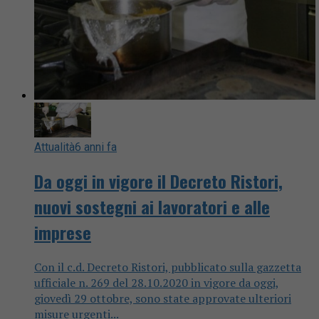
Attualità
6 anni fa
Da oggi in vigore il Decreto Ristori,
nuovi sostegni ai lavoratori e alle
imprese
Con il c.d. Decreto Ristori, pubblicato sulla gazzetta
ufficiale n. 269 del 28.10.2020 in vigore da oggi,
giovedì 29 ottobre, sono state approvate ulteriori
misure urgenti...