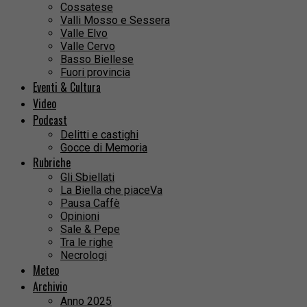
Cossatese
Valli Mosso e Sessera
Valle Elvo
Valle Cervo
Basso Biellese
Fuori provincia
Eventi & Cultura
Video
Podcast
Delitti e castighi
Gocce di Memoria
Rubriche
Gli Sbiellati
La Biella che piaceVa
Pausa Caffè
Opinioni
Sale & Pepe
Tra le righe
Necrologi
Meteo
Archivio
Anno 2025